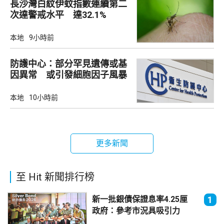
長沙灣白紋伊蚊指數連續第二
次達警戒水平 達32.1%
本地
9小時前
防護中心：部分罕見遺傳或基
因異常 或引發細胞因子風暴
本地
10小時前
更多新聞
至 Hit 新聞排行榜
新一批銀債保證息率4.25厘
1
政府：參考市況具吸引力