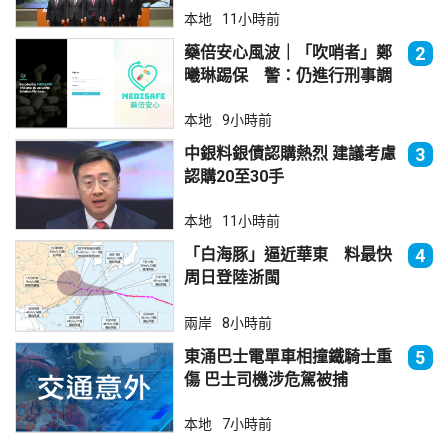
本地
11小時前
藥倍安心風波｜「吹哨者」鄭
2
曦琳踢保 警：仍進行刑事調
查
本地
9小時前
中銀料銀債認購熱烈 建議考慮
3
認購20至30手
本地
11小時前
「白海豚」逼近華東 料最快
4
周日登陸浙閩
兩岸
8小時前
東涌巴士電單車相撞鐵騎士重
5
傷 巴士司機涉危駕被捕
本地
7小時前