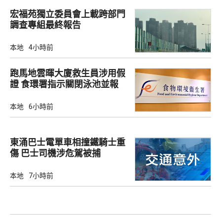
宏福苑獨立委員會上載跨部門
調查專組最終報告
本地
4小時前
跑馬地雲暉大廈救生員涉用假
證 食環署指示關閉泳池並報
警
本地
6小時前
東涌巴士電單車相撞鐵騎士重
傷 巴士司機涉危駕被捕
本地
7小時前