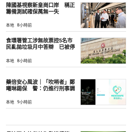
陳國基視察新皇崗口岸 稱正
籌備測試確保萬無一失
本地
8小時前
食環署管工涉無故票控5名市
民亂拋垃圾月中答辯 已被停
職
本地
8小時前
藥倍安心風波｜「吹哨者」鄭
曦琳踢保 警：仍進行刑事調
查
本地
9小時前