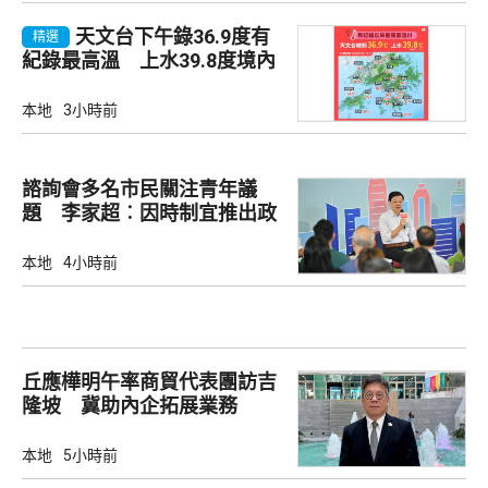
天文台下午錄36.9度有
精選
紀錄最高溫 上水39.8度境內
最高
本地
3小時前
諮詢會多名市民關注青年議
題 李家超︰因時制宜推出政
策
本地
4小時前
丘應樺明午率商貿代表團訪吉
隆坡 冀助內企拓展業務
本地
5小時前