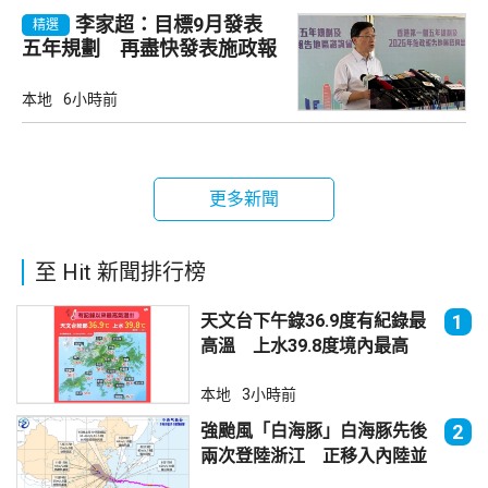
李家超：目標9月發表
精選
五年規劃 再盡快發表施政報
告
本地
6小時前
更多新聞
至 Hit 新聞排行榜
天文台下午錄36.9度有紀錄最
1
高溫 上水39.8度境內最高
本地
3小時前
強颱風「白海豚」白海豚先後
2
兩次登陸浙江 正移入內陸並
減弱