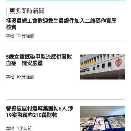
更多即時新聞
拯溺員總工會歡迎救生員證件加入二維碼作資歷
核實
本地
12分鐘前
5歲女童感染甲型流感併發敗
血症 情況嚴重
本地
58分鐘前
警搗破屋村爆竊集團拘5人 涉
19案盜竊約210萬財物
本地
1小時前