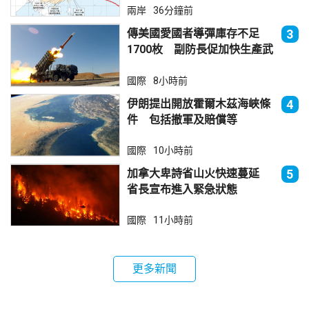
兩岸
36分鐘前
傳美國愛國者導彈庫存不足
3
1700枚 副防長促加快生產武
器
國際
8小時前
伊朗提出開放霍爾木茲海峽條
4
件 包括撤軍及賠償等
國際
10小時前
加拿大卑詩省山火快速蔓延
5
省長宣布進入緊急狀態
國際
11小時前
更多新聞