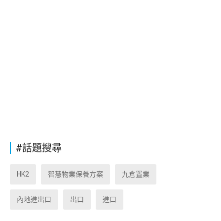
#話題搜尋
HK2
智慧物業保養方案
九倉置業
內地進出口
出口
進口