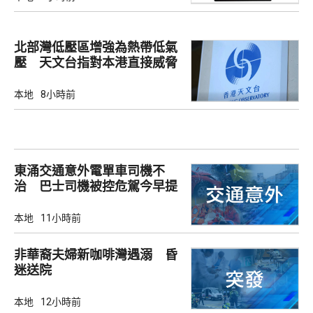
北部灣低壓區增強為熱帶低氣
壓 天文台指對本港直接威脅
不大
本地
8小時前
東涌交通意外電單車司機不
治 巴士司機被控危駕今早提
堂
本地
11小時前
非華裔夫婦新咖啡灣遇溺 昏
迷送院
本地
12小時前