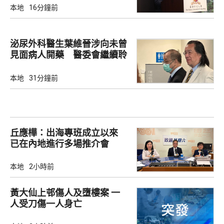
本地
16分鐘前
泌尿外科醫生葉維晉涉向未曾
見面病人開藥 醫委會繼續聆
訊
本地
31分鐘前
丘應樺：出海專班成立以來
已在內地進行多場推介會
本地
2小時前
黃大仙上邨傷人及墮樓案 一
人受刀傷一人身亡