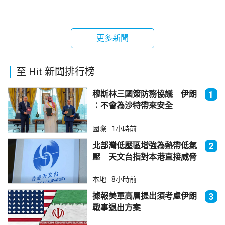
更多新聞
至 Hit 新聞排行榜
穆斯林三國簽防務協議 伊朗
1
︰不會為沙特帶來安全
國際
1小時前
北部灣低壓區增強為熱帶低氣
2
壓 天文台指對本港直接威脅
不大
本地
8小時前
據報美軍高層提出須考慮伊朗
3
戰事退出方案