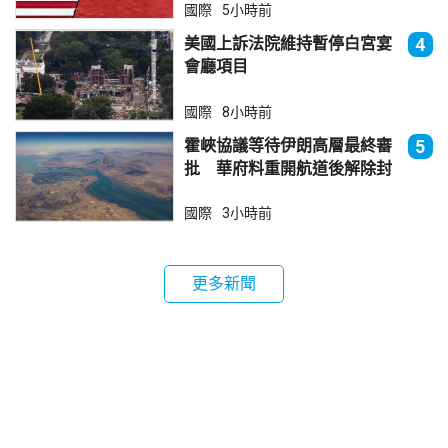
國際
5小時前
美國上訴法院維持暫停白宮宴
4
會廳項目
國際
8小時前
霍峽協議等待伊朗高層最終審
5
批 華府料重開航道後解除封
鎖
國際
3小時前
更多新聞