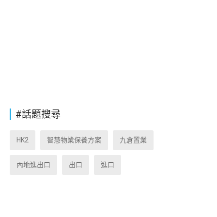
#話題搜尋
HK2
智慧物業保養方案
九倉置業
內地進出口
出口
進口