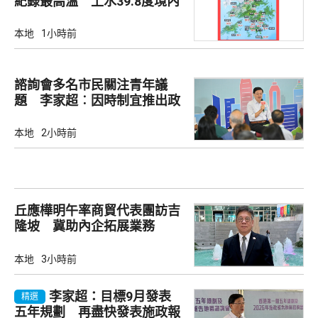
紀錄最高溫 上水39.8度境內
最高
本地
1小時前
諮詢會多名市民關注青年議
題 李家超︰因時制宜推出政
策
本地
2小時前
丘應樺明午率商貿代表團訪吉
隆坡 冀助內企拓展業務
本地
3小時前
李家超：目標9月發表
精選
五年規劃 再盡快發表施政報