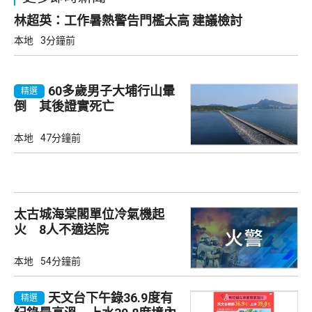
林超英：工作暑熱警告門檻太高 建議檢討
本地
3分鐘前
60多歲男子大埔行山暈
精選
倒 其後證實死亡
本地
47分鐘前
太古城海棠閣單位冷氣機起
火 8人不適送院
本地
54分鐘前
天文台下午錄36.9度有
精選