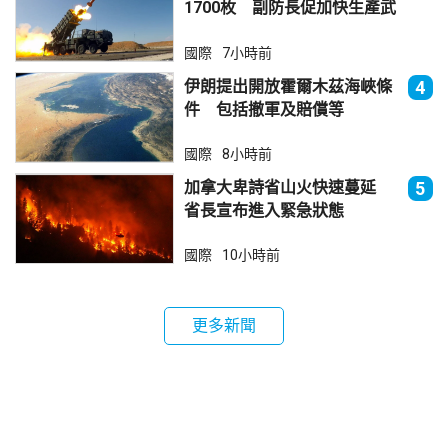
1700枚 副防長促加快生產武
器
國際
7小時前
伊朗提出開放霍爾木茲海峽條
4
件 包括撤軍及賠償等
國際
8小時前
加拿大卑詩省山火快速蔓延
5
省長宣布進入緊急狀態
國際
10小時前
更多新聞