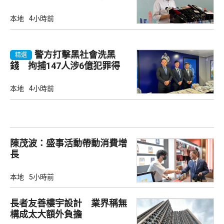
告
本地
4小時前
警方打擊黑社會洗黑
精選
錢 拘捕147人涉6億犯罪得
益
本地
4小時前
陳茂波：盛事活動帶動消費增
長
本地
5小時前
長者友善樓宇設計 業界稱無
構成太大額外負擔