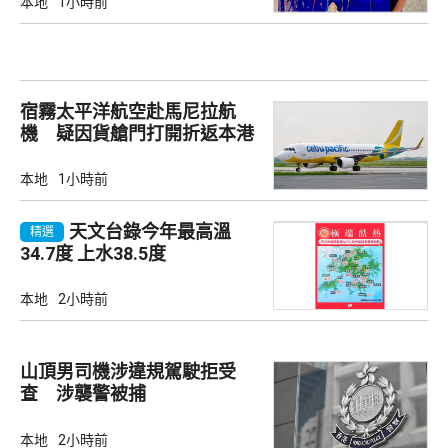
本地
1小時前
宿霧太平洋航空赴馬尼拉航
機 疑因貨艙門打開折返本港
本地
1小時前
天文台錄今年最高溫
精選
34.7度 上水38.5度
本地
2小時前
山頂男司機涉違規駕駛拒受
查 涉襲警被捕
本地
2小時前