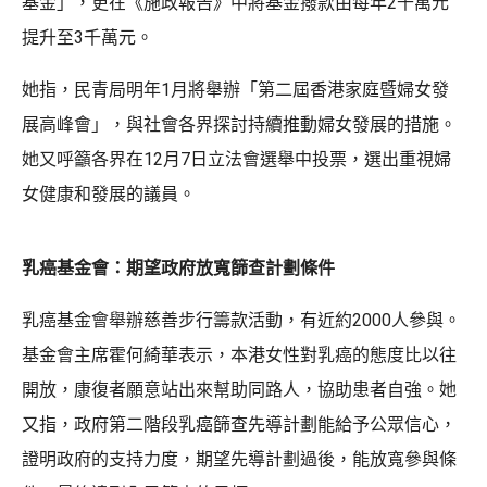
基金」，更在《施政報告》中將基金撥款由每年2千萬元
提升至3千萬元。
她指，民青局明年1月將舉辦「第二屆香港家庭暨婦女發
展高峰會」，與社會各界探討持續推動婦女發展的措施。
她又呼籲各界在12月7日立法會選舉中投票，選出重視婦
女健康和發展的議員。
乳癌基金會：期望政府放寬篩查計劃條件
乳癌基金會舉辦慈善步行籌款活動，有近約2000人參與。
基金會主席霍何綺華表示，本港女性對乳癌的態度比以往
開放，康復者願意站出來幫助同路人，協助患者自強。她
又指，政府第二階段乳癌篩查先導計劃能給予公眾信心，
證明政府的支持力度，期望先導計劃過後，能放寬參與條