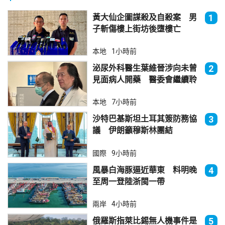
黃大仙企圖謀殺及自殺案 男
1
子斬傷樓上街坊後墮樓亡
本地
1小時前
泌尿外科醫生葉維晉涉向未曾
2
見面病人開藥 醫委會繼續聆
訊
本地
7小時前
沙特巴基斯坦土耳其簽防務協
3
議 伊朗籲穆斯林團結
國際
9小時前
風暴白海豚逼近華東 料明晚
4
至周一登陸浙閩一帶
兩岸
4小時前
俄羅斯指萊比錫無人機事件是
5