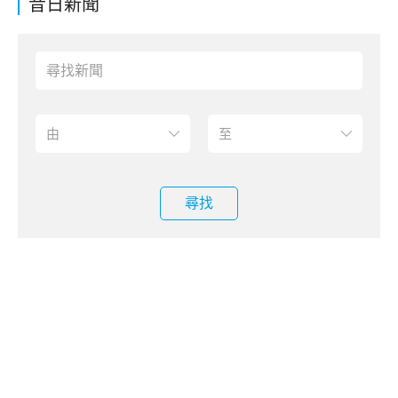
昔日新聞
尋找