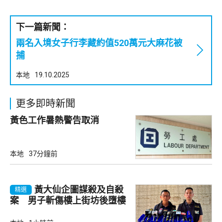
下一篇新聞：
兩名入境女子行李藏約值520萬元大麻花被
捕
本地
19.10.2025
更多即時新聞
黃色工作暑熱警告取消
本地
37分鐘前
黃大仙企圖謀殺及自殺
精選
案 男子斬傷樓上街坊後墮樓
亡