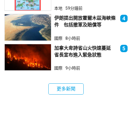
本地
59分鐘前
伊朗提出開放霍爾木茲海峽條
4
件 包括撤軍及賠償等
國際
8小時前
加拿大卑詩省山火快速蔓延
5
省長宣布進入緊急狀態
國際
9小時前
更多新聞