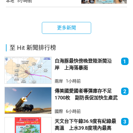
本地
5小時前
更多新聞
至 Hit 新聞排行榜
白海豚最快傍晚登陸浙閩沿
1
岸 上海落暴雨
兩岸
1小時前
傳美國愛國者導彈庫存不足
2
1700枚 副防長促加快生產武
器
國際
6小時前
天文台下午錄36.9度有紀錄最
3
高溫 上水39.8度境內最高