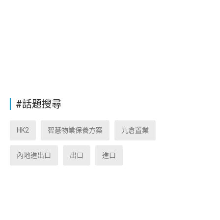
#話題搜尋
HK2
智慧物業保養方案
九倉置業
內地進出口
出口
進口