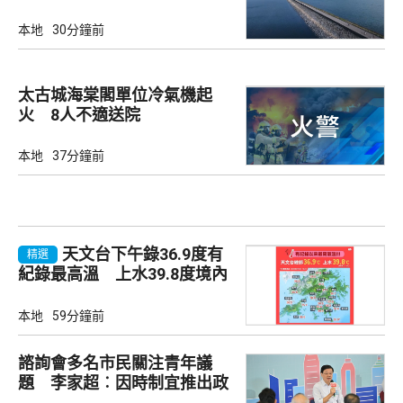
本地
30分鐘前
太古城海棠閣單位冷氣機起
火 8人不適送院
本地
37分鐘前
天文台下午錄36.9度有
精選
紀錄最高溫 上水39.8度境內
最高
本地
59分鐘前
諮詢會多名市民關注青年議
題 李家超︰因時制宜推出政
策