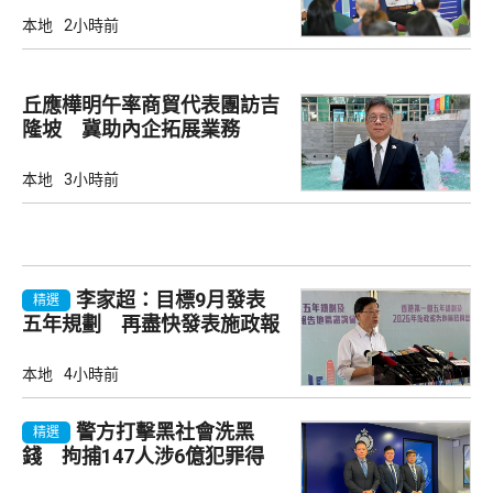
本地
2小時前
丘應樺明午率商貿代表團訪吉
隆坡 冀助內企拓展業務
本地
3小時前
李家超：目標9月發表
精選
五年規劃 再盡快發表施政報
告
本地
4小時前
警方打擊黑社會洗黑
精選
錢 拘捕147人涉6億犯罪得
益