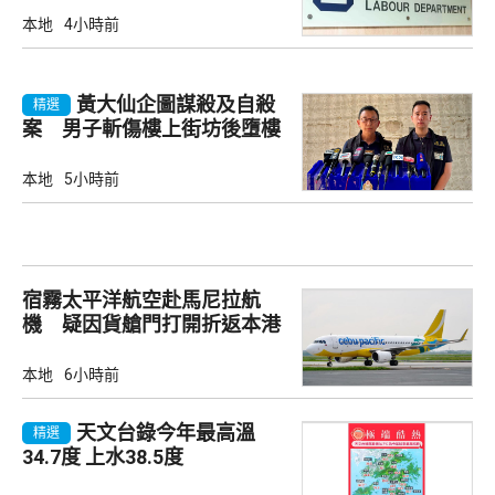
本地
4小時前
黃大仙企圖謀殺及自殺
精選
案 男子斬傷樓上街坊後墮樓
亡
本地
5小時前
宿霧太平洋航空赴馬尼拉航
機 疑因貨艙門打開折返本港
本地
6小時前
天文台錄今年最高溫
精選
34.7度 上水38.5度