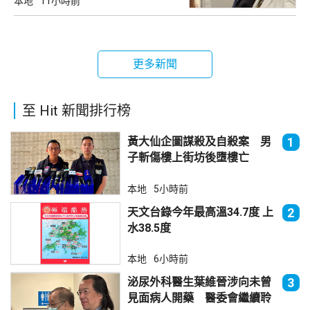
本地
11小時前
更多新聞
至 Hit 新聞排行榜
黃大仙企圖謀殺及自殺案 男
1
子斬傷樓上街坊後墮樓亡
本地
5小時前
天文台錄今年最高溫34.7度 上
2
水38.5度
本地
6小時前
泌尿外科醫生葉維晉涉向未曾
3
見面病人開藥 醫委會繼續聆