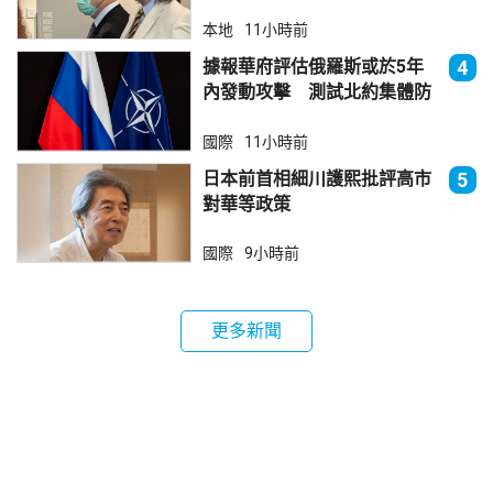
訊
本地
11小時前
據報華府評估俄羅斯或於5年
4
內發動攻擊 測試北約集體防
禦
國際
11小時前
日本前首相細川護熙批評高市
5
對華等政策
國際
9小時前
更多新聞