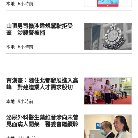
本地
6小時前
山頂男司機涉違規駕駛拒受
查 涉襲警被捕
本地
6小時前
甯漢豪：隨住北都發展進入高
峰 對建造業人才需求殷切
本地
9小時前
泌尿外科醫生葉維晉涉向未曾
見面病人開藥 醫委會繼續聆
訊