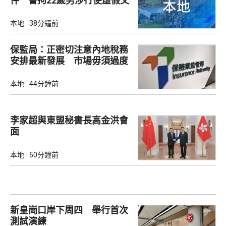
件 警拘22歲男涉行使虛假文
書
本地
38分鐘前
保監局：正密切注意內地稅務
安排最新發展 市場毋須過度
解讀
本地
44分鐘前
李家超與東盟秘書長高金洪會
面
本地
50分鐘前
新皇崗口岸下周四 舉行首次
測試演練