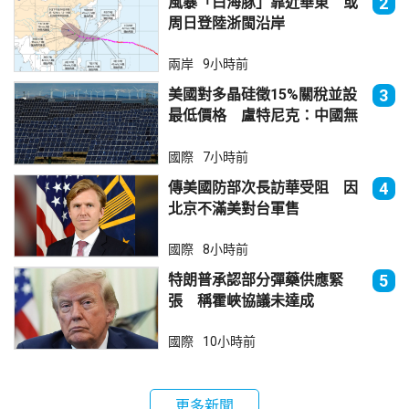
風暴「白海豚」靠近華東 或
2
周日登陸浙閩沿岸
兩岸
9小時前
美國對多晶硅徵15%關稅並設
3
最低價格 盧特尼克：中國無
法再傾銷
國際
7小時前
傳美國防部次長訪華受阻 因
4
北京不滿美對台軍售
國際
8小時前
特朗普承認部分彈藥供應緊
5
張 稱霍峽協議未達成
國際
10小時前
更多新聞