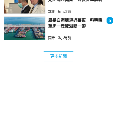
訊
本地
6小時前
風暴白海豚逼近華東 料明晚
5
至周一登陸浙閩一帶
兩岸
3小時前
更多新聞