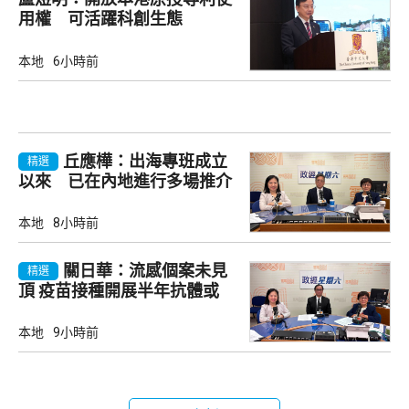
用權 可活躍科創生態
本地
6小時前
丘應樺：出海專班成立
精選
以來 已在內地進行多場推介
會
本地
8小時前
關日華：流感個案未見
精選
頂 疫苗接種開展半年抗體或
降
本地
9小時前