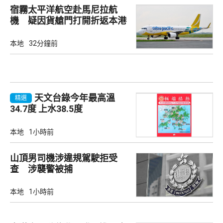
宿霧太平洋航空赴馬尼拉航
機 疑因貨艙門打開折返本港
本地
32分鐘前
天文台錄今年最高溫
精選
34.7度 上水38.5度
本地
1小時前
山頂男司機涉違規駕駛拒受
查 涉襲警被捕
本地
1小時前