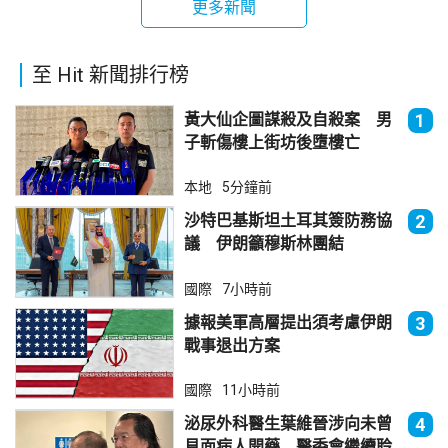
更多新聞
至 Hit 新聞排行榜
黃大仙企圖謀殺及自殺案 男
1
子斬傷樓上街坊後墮樓亡
本地
5分鐘前
沙特巴基斯坦土耳其簽防務協
2
議 伊朗籲穆斯林團結
國際
7小時前
據報美軍高層提出須考慮伊朗
3
戰事退出方案
國際
11小時前
泌尿外科醫生葉維晉涉向未曾
4
見面病人開藥 醫委會繼續聆