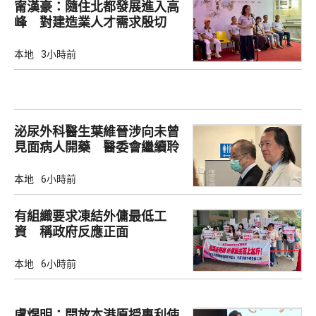
甯漢豪：隨住北都發展進入高
峰 對建造業人才需求殷切
本地
3小時前
泌尿外科醫生葉維晉涉向未曾
見面病人開藥 醫委會繼續聆
訊
本地
6小時前
有組織要求凍結外傭最低工
資 稱政府反應正面
本地
6小時前
盧煜明：開放本港原授專利使