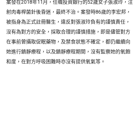
案發在2018年11月，任職投資銀行的52歲女子張淑玲，注
射肉毒桿菌針後昏迷，最終不治。案發時86歲的李宏邦，
被指身為正式註冊醫生，違反對張淑玲負有的謹慎責任，
沒有為對方的安全，採取合理的謹慎措施，即是儘管對方
在事前曾攝取促眠藥物，及禁食狀態不確定，都仍繼續向
她進行鎮靜療程，以及鎮靜療程期間，沒有監察她的氧飽
和度，在對方呼吸困難時亦沒有提供氧氣等。