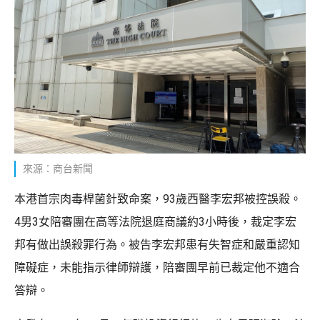
來源：商台新聞
本港首宗肉毒桿菌針致命案，93歲西醫李宏邦被控誤殺。
4男3女陪審團在高等法院退庭商議約3小時後，裁定李宏
邦有做出誤殺罪行為。被告李宏邦患有失智症和嚴重認知
障礙症，未能指示律師辯護，陪審團早前已裁定他不適合
答辯。