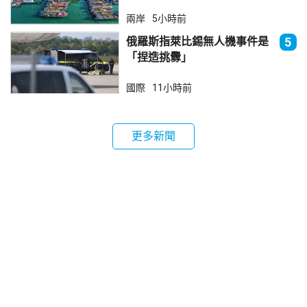
兩岸
5小時前
俄羅斯指萊比錫無人機事件是
5
「捏造挑釁」
國際
11小時前
更多新聞