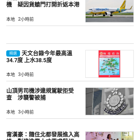
機 疑因貨艙門打開折返本港
本地
2小時前
天文台錄今年最高溫
精選
34.7度 上水38.5度
本地
3小時前
山頂男司機涉違規駕駛拒受
查 涉襲警被捕
本地
3小時前
甯漢豪：隨住北都發展進入高