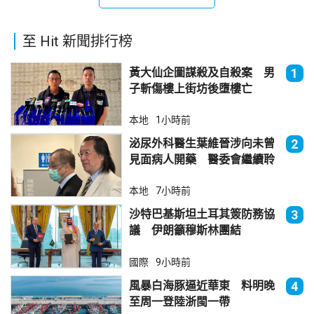
至 Hit 新聞排行榜
黃大仙企圖謀殺及自殺案 男
1
子斬傷樓上街坊後墮樓亡
本地
1小時前
泌尿外科醫生葉維晉涉向未曾
2
見面病人開藥 醫委會繼續聆
訊
本地
7小時前
沙特巴基斯坦土耳其簽防務協
3
議 伊朗籲穆斯林團結
國際
9小時前
風暴白海豚逼近華東 料明晚
4
至周一登陸浙閩一帶