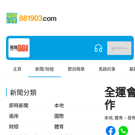
主頁
新聞/財經
節目精華
馬路的事
最
全運
新聞分類
作
即時新聞
本地
兩岸
國際
本地, 體育
發佈 
Share to Face
Share t
財經
體育