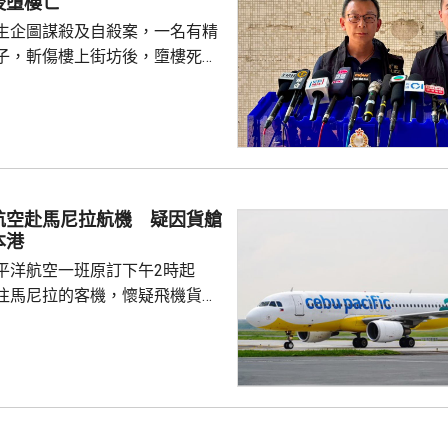
後墮樓亡
生企圖謀殺及自殺案，一名有精
子，斬傷樓上街坊後，墮樓死
 案發在早上7時許，
6歲男子在昭善樓進入升降機後，
，在袋內取出類似菜刀，集中向
半身施襲，之後逃走。傷者認得
住戶；約7分鐘後，一名46歲男
對開地面，懷疑由高處墮下，當
航空赴馬尼拉航機 疑因貨艙
相信他就是行兇者。警方破門進
本港
樓的單位，發現窗戶打...
平洋航空一班原訂下午2時起
往馬尼拉的客機，懷疑飛機貨艙
要臨時折返本港，並要求局部戒
在場戒備，飛機最終在下午3時
機場運作不受影響。 機管局
5J143編號航班，在下午5時