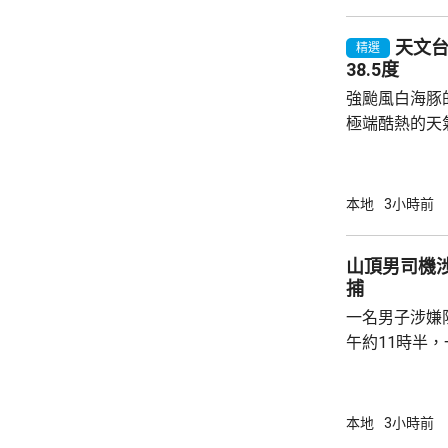
天文台錄
精選
38.5度
強颱風白海豚
極端酷熱的天
至35度或以上
高氣溫34.7
更錄得38.5
本地
3小時前
朗公園超過37度。 在黃大仙，
陽光下在戶外
山頂男司機
一兩分鐘已經
捕
微中暑感覺，
一名男子涉嫌
球。亦有市民指
午約11時半
山頂山頂道1
通標誌，警員
作，並以手襲
本地
3小時前
警員即場拘捕男司機。 受傷