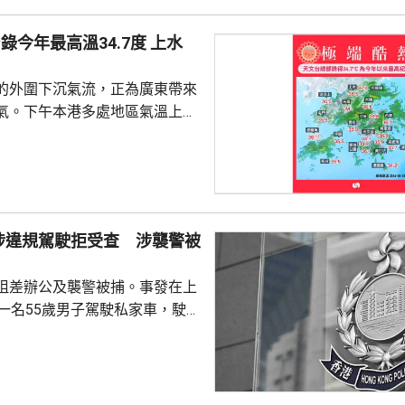
今年最高溫34.7度 上水
的外圍下沉氣流，正為廣東帶來
氣。下午本港多處地區氣溫上升
。 截至下午4時，天文台錄得最
度，是今年以來的最高紀錄。上水
度，黃大仙、打鼓 嶺、跑馬地及元
有市民在猛烈
球場踢足球，他們指，在場上跑
涉違規駕駛拒受查 涉襲警被
大汗淋漓、衣服濕透，甚至有輕
不過因為預約了球場所以繼續踢
阻差辦公及襲警被捕。事發在上
，在街上...
，一名55歲男子駕駛私家車，駛至
28號凌霄閣對開時，沒有遵從交
上前攔截調查，男司機拒絕合
擊警員，導致他的鼻受傷，其他
警員清醒送往瑪麗