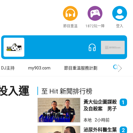
節目重溫
1872玩一陣
登入
搜尋
DJ主持
my903.com
節目重溫服務計劃
投入運
至 Hit 新聞排行榜
黃大仙企圖謀殺
1
及自殺案 男子
斬傷樓上街坊後
本地
2小時前
墮樓亡
泌尿外科醫生葉
2