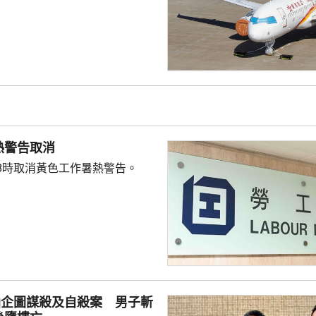
今日來往香港至沖繩的航班，改
更改航點或退票的手續費，不過
確認機位的機票，乘客可透過網
而經由旅行社訂票或旅行團乘
行社查詢票務事宜。公司提醒旅
，先查看航班狀態。
熱警告取消
8時取消黃色工作暑熱警告。
仙企圖謀殺及自殺案 男子斬