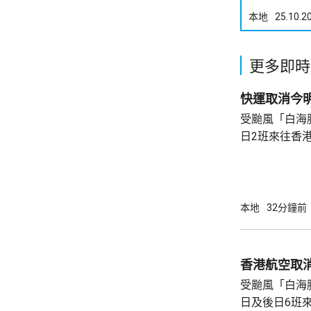
本地
25.10.2
更多即時
快運取消今
受颱風「白海
日2班來往香
明日由香港飛
上出發。 快運表示，受影響旅客可接受新航班
安排、免費改
定目的地，亦
本地
32分鐘前
香港航空取
受颱風「白海
日及後日6班