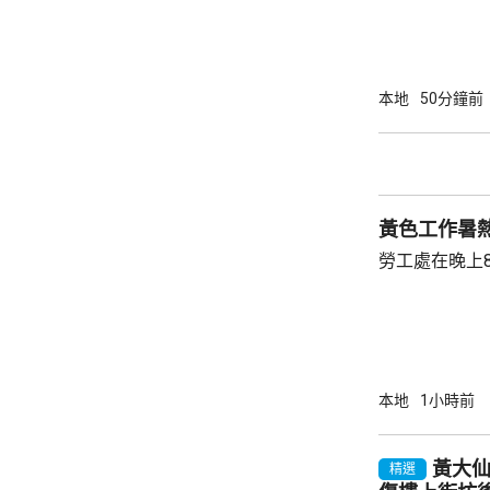
外有4班原訂
至明日出發。 香港航空表示，已豁免受影響航
班重新訂位、
只適用於已獲
本地
50分鐘前
站提交申請。
客，需聯繫旅
客前往機場前
黃色工作暑
勞工處在晚上
本地
1小時前
黃大
精選