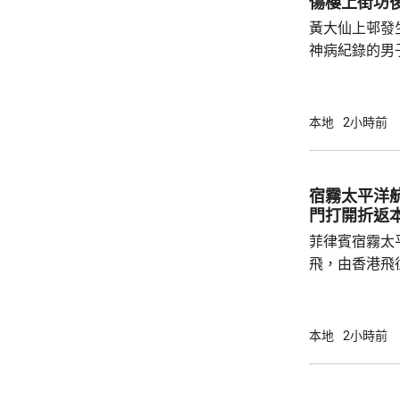
傷樓上街坊
黃大仙上邨發
神病紀錄的男
亡；傷者目前情況危殆。
警方指一名2
行兇男子進入
本地
2小時前
傷者頭部和上
行兇者是樓下
子倒臥昭善樓
宿霧太平洋
場證實死亡，
門打開折返
入行兇者在15
菲律賓宿霧太
飛，由香港飛
艙門打開，需
備。消防一度
40分安全著陸，
本地
2小時前
網頁顯示，涉事
重新啟航。