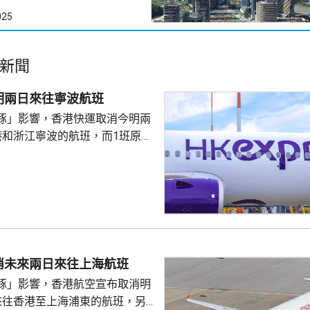
025
新聞
明兩日來往寧波航班
豚」影響，香港快運取消今明兩
港和浙江寧波的航班，而1班原定
往寧波的航班，會延期至後日早
期或免費更改至同一區域內的指
可申請退款。
消未來兩日來往上海航班
豚」影響，香港航空宣布取消明
來往香港至上海浦東的航班，另