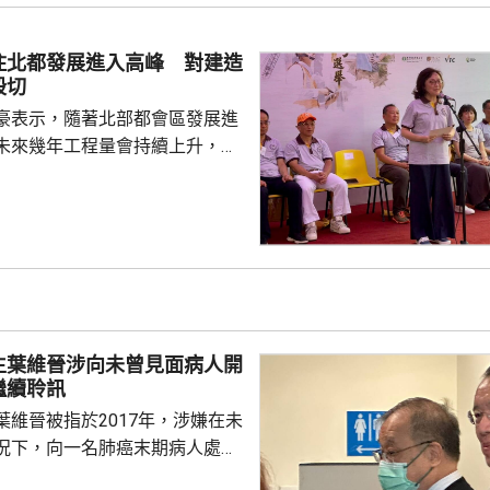
捕人報稱不適，清醒送院檢查。
住北都發展進入高峰 對建造
殷切
豪表示，隨著北部都會區發展進
未來幾年工程量會持續上升，建
求殷切，為支持年輕人在建造業
府會繼續加大資源投放，聯同建
培訓，期望青年要傳承紮實的工
掌握前沿科技，鼓勵青年裝備自
景。 甯漢豪在一個建造
指，建造業界近年積極推動應用
造業正改革轉型，至逐步邁向人
生葉維晉涉向未曾見面病人開
賦能的新時代，提升建造...
繼續聆訊
葉維晉被指於2017年，涉嫌在未
況下，向一名肺癌末期病人處方
吉舒達」，病人其後離世，家屬