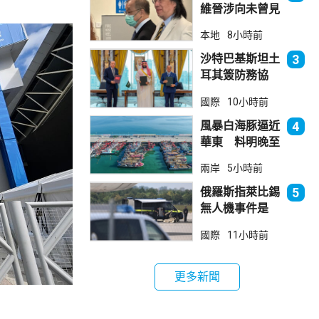
維晉涉向未曾見
面病人開藥 醫
本地
8小時前
委會繼續聆訊
沙特巴基斯坦土
3
耳其簽防務協
議 伊朗籲穆斯
國際
10小時前
林團結
風暴白海豚逼近
4
華東 料明晚至
周一登陸浙閩一
兩岸
5小時前
帶
俄羅斯指萊比錫
5
無人機事件是
「捏造挑釁」
國際
11小時前
更多新聞