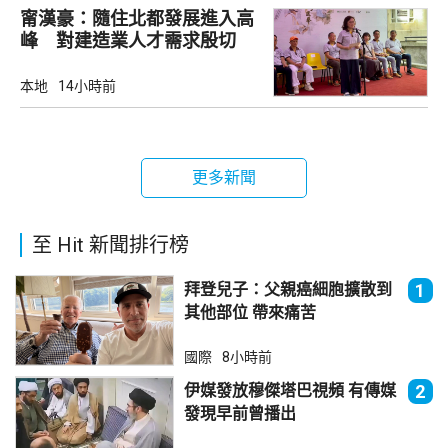
甯漢豪：隨住北都發展進入高
峰 對建造業人才需求殷切
本地
14小時前
更多新聞
至 Hit 新聞排行榜
拜登兒子：父親癌細胞擴散到
1
其他部位 帶來痛苦
國際
8小時前
伊媒發放穆傑塔巴視頻 有傳媒
2
發現早前曾播出