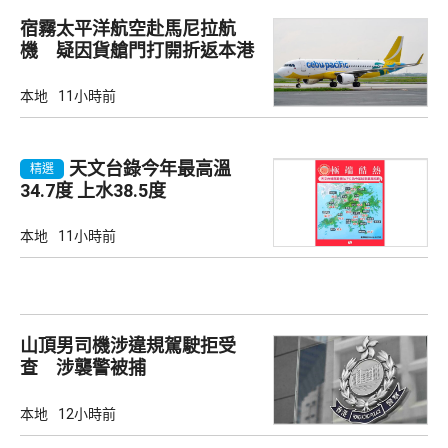
宿霧太平洋航空赴馬尼拉航
機 疑因貨艙門打開折返本港
本地
11小時前
天文台錄今年最高溫
精選
34.7度 上水38.5度
本地
11小時前
山頂男司機涉違規駕駛拒受
查 涉襲警被捕
本地
12小時前