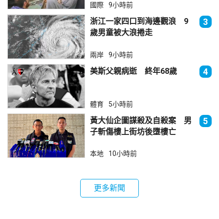
國際
9小時前
浙江一家四口到海邊觀浪 9
3
歲男童被大浪捲走
兩岸
9小時前
美斯父親病逝 終年68歲
4
體育
5小時前
黃大仙企圖謀殺及自殺案 男
5
子斬傷樓上街坊後墮樓亡
本地
10小時前
更多新聞