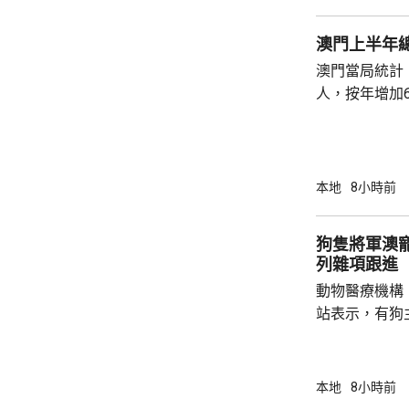
澳門上半年總
澳門當局統計，
人，按年增加6
37.1萬人。
52%；死亡人
瘤、循環系統疾病
方面，上半年
本地
8小時前
1466人，按
471人，按年
狗隻將軍澳
列雜項跟進
動物醫療機構
站表示，有狗
道的寵物公園
適，狗主將狗
亡，狗主事後聯
本地
8小時前
示，經初步調