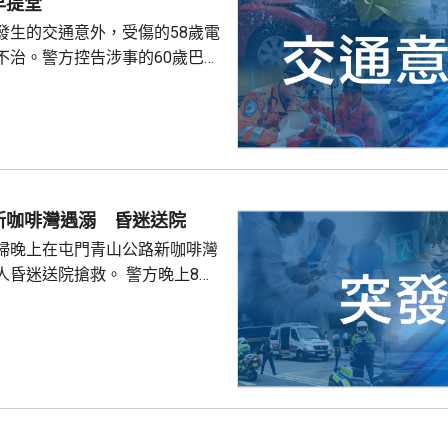
早提堂
發生的交通意外，受傷的58歲電
不治。警方控告涉事的60歲巴士
導致他人死亡，案件今早在屯門
。一輛
涌東交匯處行駛，去到近北大嶼
，懷疑切線撞到一架電單車。電
車頭，推行約20米。電單車司機
，昏迷送往北大嶼山醫院，延至
新咖啡灣遇溺 昏迷送院
許證實死亡。
婦晚上在屯門青山公路新咖啡灣
送院搶救。 警方晚上8時
溺。兩名年齡20及23歲的事主，
消防救起，昏迷送往屯門醫院。