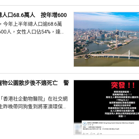
人口68.6萬人 按年增600
今年上半年總人口逾68.6萬
00人，女性人口佔54%，達
新生嬰兒有1340名，男嬰佔逾
數1329人，首3位死因分別是腫
和呼吸系統疾病。 人口流動
從內地持單程證的新來澳人士有
年少150人；新批給准許居留人士
少逾420人。
寵物公園散步後不適死亡 警
「香港社企動物醫院」在社交網
主昨晚帶同狗隻到將軍澳環保大
散步，回家後狗隻抽筋、肚瀉不
隻送往寵物診所，狗隻其後死
絡交由漁護署化驗。 警方表
查，案件暫時列作雜項處理，案