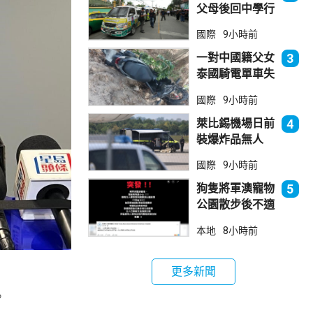
父母後回中學行
兇 累計最少8
國際
9小時前
死23傷
一對中國籍父女
3
泰國騎電單車失
控墮崖 1死1
國際
9小時前
傷
萊比錫機場日前
4
裝爆炸品無人
機 由一名司機
國際
9小時前
發現再踢落
狗隻將軍澳寵物
5
公園散步後不適
死亡 警列雜項
本地
8小時前
跟進
更多新聞
。