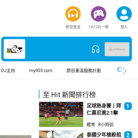
節目重溫
1872玩一陣
登入
搜尋
DJ主持
my903.com
節目重溫服務計劃
至 Hit 新聞排行榜
足球熱身賽丨拜
1
仁慕尼黑2:1擊
敗阿士東維拉
體育
8小時前
泰國少年槍殺祖
2