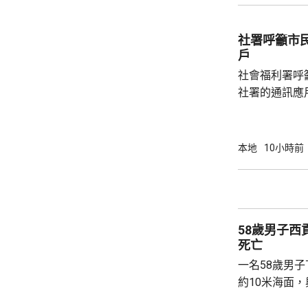
件交由將軍澳
捕。
社署呼籲市
戶
社會福利署呼
社署的通訊應
提供個人資料。 偽冒程式帳戶訛稱代表
務中心，企圖
內的不明連結
本地
10小時前
強調與有關程
交警方跟進。
58歲男子
死亡
一名58歲男
約10米海面
家救起，送到