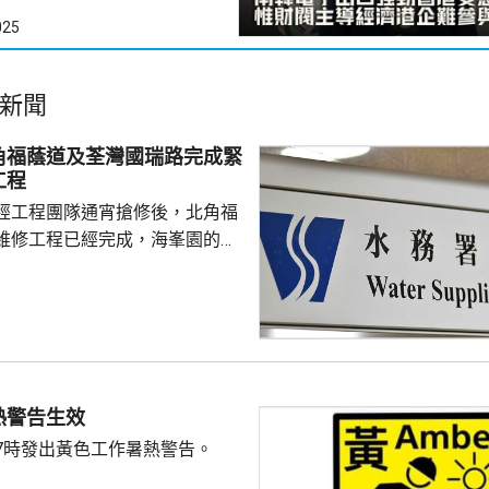
025
新聞
角福蔭道及荃灣國瑞路完成緊
工程
經工程團隊通宵搶修後，北角福
維修工程已經完成，海峯園的食
半恢復正常。 另外，荃灣
水管維修工程亦已完成，食水供
起陸續恢復正常。
熱警告生效
7時發出黃色工作暑熱警告。