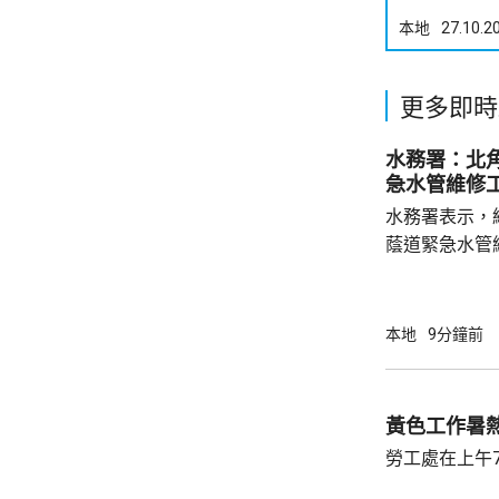
本地
27.10.2
更多即時
水務署：北
急水管維修
水務署表示，
蔭道緊急水管
水供應於清晨約5時
國瑞路的緊急
應於凌晨4時
本地
9分鐘前
黃色工作暑
勞工處在上午