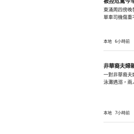
被控危駕今
東涌周四傍晚
單車司機傷重
司機危險駕駛
裁判法院提堂。 事發在周四傍晚6時許
龍運巴士沿東
本地
6小時前
山公路出口時
單車攝入巴士
身體多處受傷
非華裔夫婦
周五早上8時
一對非華裔夫
泳灘遇溺，兩人昏迷
許接報有人遇
分別由途人及
本地
7小時前