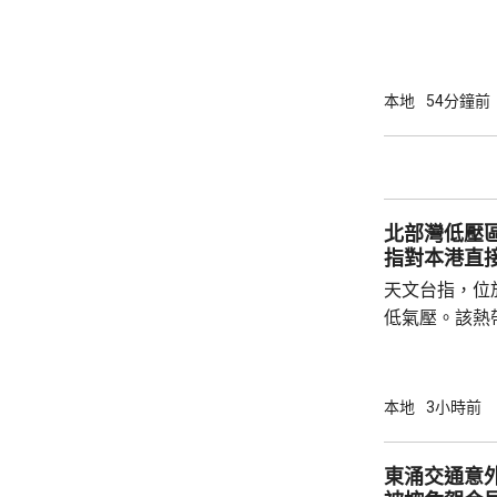
本地
54分鐘前
北部灣低壓
指對本港直
天文台指，位
低氣壓。該熱
日橫過海南島
離，對本港直
採取靠近廣東
本地
3小時前
戒備信號的機
帶低氣壓的強
東涌交通意