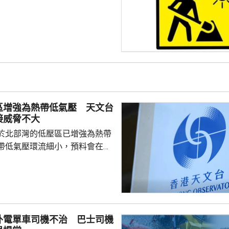
區增強為熱帶低氣壓 天文台
接威脅不大
於北部灣的低壓區已增強為熱帶
帶低氣壓環流細小，預料會在今
並逐漸減弱，與香港保持相當距
接威脅不大。除非該熱帶低氣壓
沿岸的路徑，否則需要發出一號
會頗低。天文台會密切監察該熱
度及動向。
外電單車司機不治 巴士司機