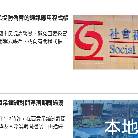
警區特遣隊跟進，暫時未有人被
民提防偽冒的通訊應用程式帳
籲市民提高警覺，避免回覆偽冒
用程式帳戶，或向有關程式帳戶
社署服
誘騙市民回覆其短訊或點擊短訊
，以盗取市民的個人資料。社署
式帳戶沒有任何關係，已將事件
西貢吊鐘洲對開浮潛期間遇溺
子下午2時許，在西貢吊鐘洲對開
，與友人浮潛期間遇溺，由途經船
西貢水警基地，再由救護車送將