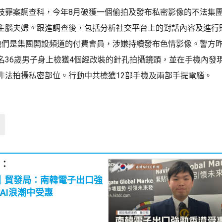
技罪案調查科，今年8月破獲一個偷拍及發布私密影像的不法集團
主腦夫婦。跟進調查後，包括分析社交平台上的對話內容及進行
他們是集團開設頻道的付費會員，涉嫌持續發布色情影像。警方
名36歲男子身上檢獲4個經改裝的針孔拍攝鏡頭，並在手機內發
非法拍攝私密部位。行動中共檢獲12部手機及兩部手提電腦。
：
C｜貿發局：南韓電子出口強
AI浪潮中受惠