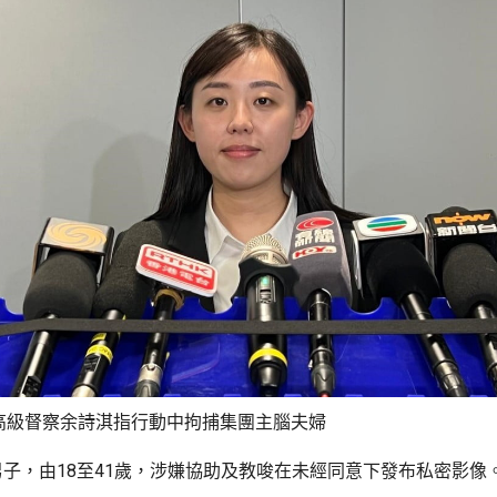
高級督察余詩淇指行動中拘捕集團主腦夫婦
男子，由18至41歲，涉嫌協助及教唆在未經同意下發布私密影像