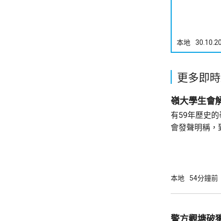
本地
30.10.2
更多即時
有59年歷史
會發聲明稱，
步；惟近年校
各種因素下，作出
生會外務副會
承認學生會，
本地
54分鐘前
務，舉例舉辦
拒絕租借，發
生會完全失去運作空間。
警方觀塘破