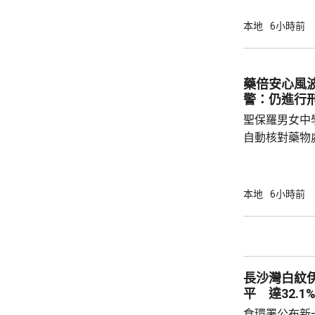
保釋，今個月27
銳，案發時為
本地
6小時前
轄下專責執法
2023至20
圾，告票未有
藥倍安心風
不在港，令他
警：仍進行
食環署：涉事管工
聖保羅男女中
自動核對藥物
年被質疑是由
城大學生鄭曦
意下披露個人
本地
6小時前
捕並獲准保釋
實，已向警方
警方回覆查詢
續時，拒絕繼
長沙灣白紋
查仍在進行中，
平 達32.1
食環署公布新