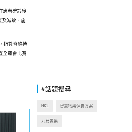
在患者確診後
查及滅蚊，施
，指數皆維持
查全運會比賽
#話題搜尋
HK2
智慧物業保養方案
九倉置業