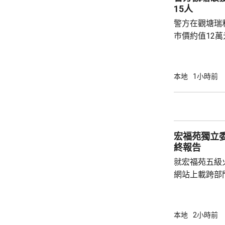
生會相繼解散，
15人
警方在觀塘瑞
巿價約值12
有液態依托咪
行動中拘捕1
營毒窟及販運
本地
1小時前
介乎26至7
捕。
宏福苑獨立
終報告
就宏福苑五級
網站上載跨部
根據現有證據
室及105室
高達2米，包
本地
2小時前
膠板等。在未