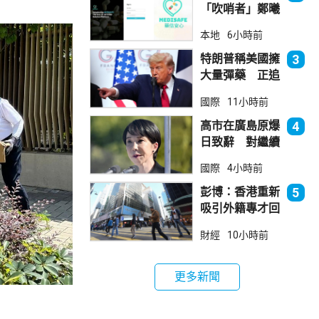
「吹哨者」鄭曦
琳踢保 警：仍
本地
6小時前
進行刑事調查
特朗普稱美國擁
3
大量彈藥 正追
捕叛國「洩密
國際
11小時前
者」
高市在廣島原爆
4
日致辭 對繼續
堅持無核三原則
國際
4小時前
含糊其辭
彭博：香港重新
5
吸引外籍專才回
流
財經
10小時前
更多新聞