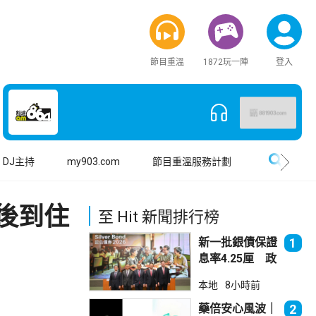
節目重溫
1872玩一陣
登入
搜尋
DJ主持
my903.com
節目重溫服務計劃
後到住
至 Hit 新聞排行榜
新一批銀債保證
1
息率4.25厘 政
府：參考市況具
本地
8小時前
吸引力
藥倍安心風波｜
2