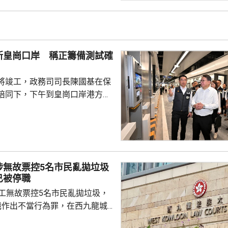
機涉嫌「危險駕駛引致他人身體受
的是一輛開
E42巴士，已即時暫停涉事車長
員到醫院慰問傷者，並會配合警
新皇崗口岸 稱正籌備測試確
因。
將竣工，政務司司長陳國基在保
陪同下，下午到皇崗口岸港方口
聽取跨部門小組匯報最新測試進
統籌的
組，正籌備綜合營運測試、公共
，以及全方位應急演練和壓力測
德體育園開幕前的經驗，進行涵
涉無故票控5名市民亂拋垃圾
、超過100個不同規模的演練和
已被停職
進提升口岸負荷，並在每次測試
管工無故票控5名市民亂拋垃圾，
，又要求小組必須以...
職作出不當行為罪，在西九龍城
。被告暫時毋須答辯，以1萬元