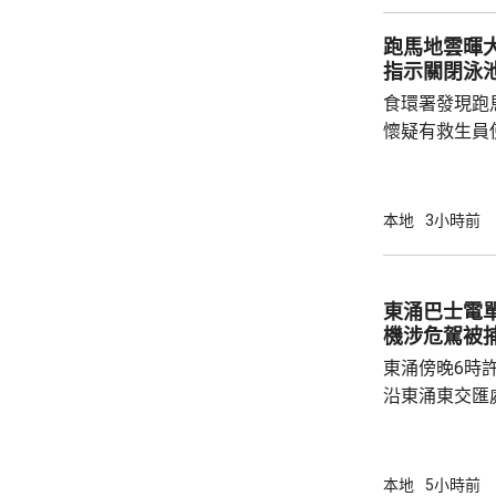
部門調查專組
跑馬地雲暉大廈
能是意外事故
指示關閉泳
起火地點的可
食環署發現跑
今場火災造成16
懷疑有救生員
池立即關閉，
局。 食環署昨向香港拯溺總會核實一批救生員
資料，今日收
本地
3小時前
苑泳池當值的
符。考慮到泳
疑未按法例提
東涌巴士電單車
泳池持牌人提出檢控。 食環
機涉危駕被
上月底，對逾14
東涌傍晚6時
沿東涌東交匯
口時，懷疑切
巴士車頭，遭
體多處受傷，
本地
5小時前