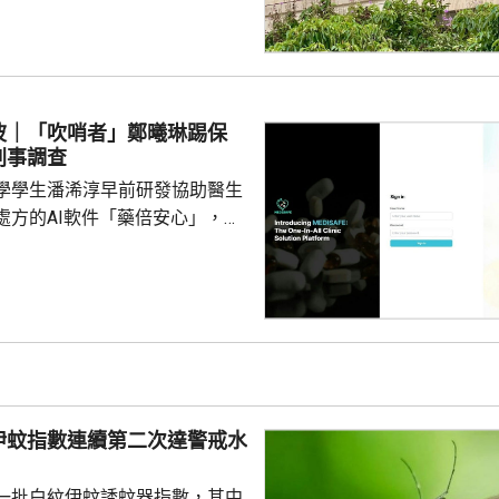
日到區域法院答辯。 被告羅
食環署深水埗區環境衞生辦事處
小隊的管工。控罪指，他涉嫌於
24年期間，無故票控5人再次亂拋垃
妥善送達，部分人被票控時甚至
波｜「吹哨者」鄭曦琳踢保
們被追討罰款、遭通緝和拘捕。
刑事調查
停職 ...
學學生潘浠淳早前研發協助醫生
處方的AI軟件「藥倍安心」，去
美國公司代為開發。揭發事件的
琳今年2月，涉嫌未獲當事人同
資料並造成指明傷害，被警方拘
候查。鄭曦琳今日在社交平台證
完成踢保程序，獲無條件釋放。
時指，被捕女子今日更新保釋手
續保釋候查，又說案件的刑事調
伊蚊指數連續第二次達警戒水
被捕人拒絕保釋候查，...
%
一批白紋伊蚊誘蚊器指數，其中