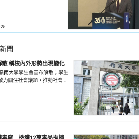
025
新聞
嶺大學生會解散 稱校內外形勢出現變化
的嶺南大學學生會宣布解散；學生
致力關注社會議題，推動社會進
園內外形勢都出現變化，在平衡
解散的艱難決定。 前嶺大學
長賴卓賢表示，校方去年起拒絕
導致學生會無法在校內提供服
迎新活動時，校內外多個場地均
放刊物時亦遭校方沒收，形容學
 對於近年多間院校學
獲毒窟 檢獲12萬毒品拘捕