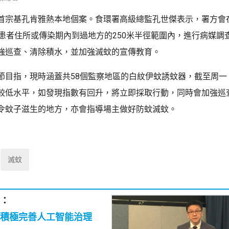
首宗基孔肯雅熱本地個案。食環署高級總監孔世傑表示，署方會
在患者住所或傳染期內到過地方的250米半徑範圍內，進行病媒調
強巡查、清除積水，並加強滅蚊的宣傳教育。
節目指，現時涵蓋共58個監察地區的白紋伊蚊誘蚊器，截至周一
較低水平，如發現指數有回升，將立即採取行動，同時會加強巡
令蚊子滋生的地方，亦會指導場主做好防蚊滅蚊。
滅蚊
：
積極完善人工智能治理