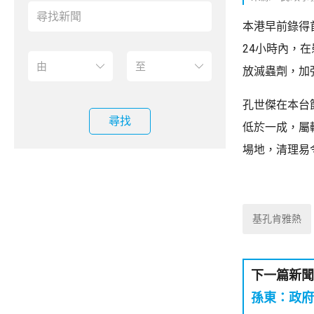
本港早前錄得
24小時內，
放滅蟲劑，加
孔世傑在本台
尋找
低於一成，屬
場地，清理易
基孔肯雅熱
下一篇新聞
孫東：政府