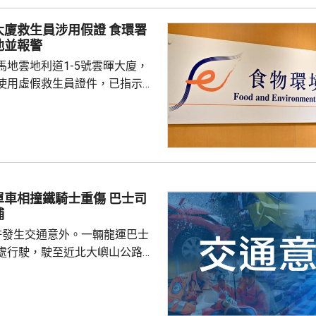
得出結論，認為今次火災極有可
救生員涉用假證 食環署
，起因很可能是點燃的煙蒂燒著
池並報警
燃物料。現場並發現兩個煙蒂。
馬地雲地利道1-5號雲暉大廈，
8人喪生，79人...
使用虛假救生員證件，已指示泳
亦已報警及通報物業管理業監管
到核實結果，發現一名昨日在屋
救生員，證件資料與總會紀錄不
池的當值救生員資格存疑，亦懷
供足夠合資格救生員，會考慮向
相撞鐵騎士重傷 巴士司
署表示，今年至頭
捕
00個持牌私人...
許發生交通意外。一輛龍運巴士
處行駛，駛至近北大嶼山公路出
線撞到一架電單車，電單車攝入
推行約20米。58歲電單車司機身
昏迷送往北大嶼山醫院治理。