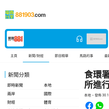
主頁
新聞/財經
節目精華
馬路的事
最
食環
新聞分類
所進
即時新聞
本地
兩岸
國際
本地
發佈 30.1
Share to Face
Share t
財經
體育