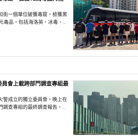
他認為是學界以至...
和街一個單位破獲毒窟，檢獲黑
萬元毒品，包括海洛英、冰毒、含
酯的煙彈，以及一批吸毒工具。
5人。其中一名43歲女子，涉嫌經
危險藥物，另外13男1女，年齡
5歲，涉嫌服食或注射危險藥物被
委員會上載跨部門調查專組最
火警成立的獨立委員會，晚上在
門調查專組的最終調查報告，指
，推斷起火地點位於宏昌閣104
外的平台。有關地點堆積的殘留物
括安全網，以及遮蓋窗戶的發泡
發現其他起火源頭的情況下，跨