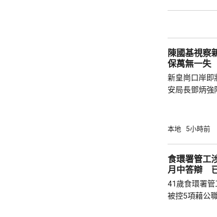
60歲巴士司
嚴重傷害」被捕。 龍運表示，涉事
往沙田的路線
駕駛職務，派
陳國基視察
方調查事故原
保萬無一失
新皇崗口岸即
安局長鄧炳強
岸區視察，並
度與人員部署。 陳國基表示，由保安局
跨部門工作小
本地
5小時前
交通路線試行
試。將借鑑啟
食環署管工
蓋約20個類別
月中答辯 
測試，循序漸
41歲食環署
後即時跟進問題
被控5項藉公
裁判法院提堂