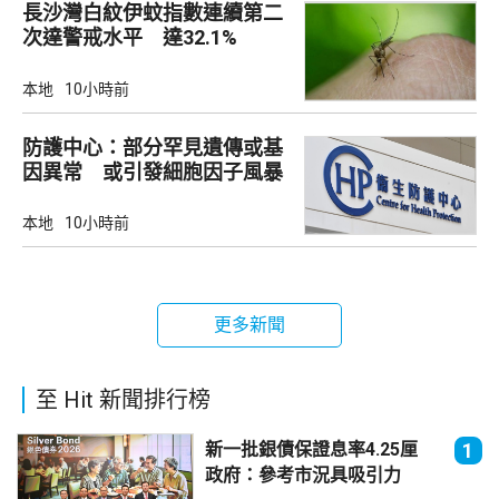
長沙灣白紋伊蚊指數連續第二
次達警戒水平 達32.1%
本地
10小時前
防護中心：部分罕見遺傳或基
因異常 或引發細胞因子風暴
本地
10小時前
更多新聞
至 Hit 新聞排行榜
新一批銀債保證息率4.25厘
1
政府：參考市況具吸引力