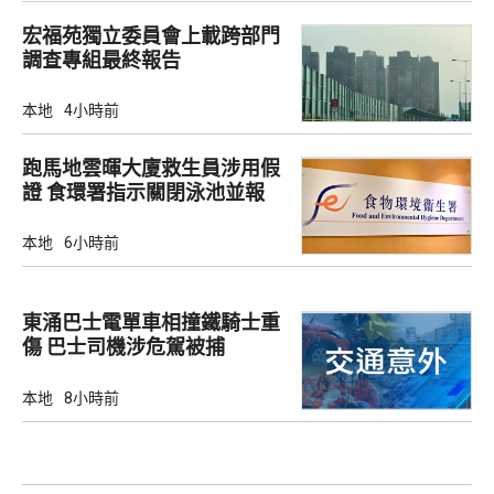
宏福苑獨立委員會上載跨部門
調查專組最終報告
本地
4小時前
跑馬地雲暉大廈救生員涉用假
證 食環署指示關閉泳池並報
警
本地
6小時前
東涌巴士電單車相撞鐵騎士重
傷 巴士司機涉危駕被捕
本地
8小時前