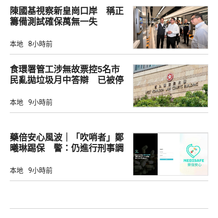
陳國基視察新皇崗口岸 稱正
籌備測試確保萬無一失
本地
8小時前
食環署管工涉無故票控5名市
民亂拋垃圾月中答辯 已被停
職
本地
9小時前
藥倍安心風波｜「吹哨者」鄭
曦琳踢保 警：仍進行刑事調
查
本地
9小時前