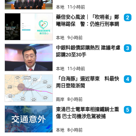
本地
11小時前
藥倍安心風波｜「吹哨者」鄭
2
曦琳踢保 警：仍進行刑事調
查
本地
9小時前
中銀料銀債認購熱烈 建議考慮
3
認購20至30手
本地
11小時前
「白海豚」逼近華東 料最快
4
周日登陸浙閩
兩岸
8小時前
東涌巴士電單車相撞鐵騎士重
5
傷 巴士司機涉危駕被捕
本地
8小時前