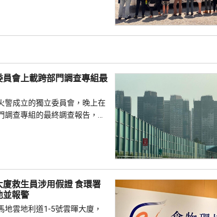
5人。其中一名43歲女子，涉嫌經
危險藥物，另外13男1女，年齡
5歲，涉嫌服食或注射危險藥物被
委員會上載跨部門調查專組最
火警成立的獨立委員會，晚上在
門調查專組的最終調查報告，指
，推斷起火地點位於宏昌閣104
外的平台。有關地點堆積的殘留物
括安全網，以及遮蓋窗戶的發泡
發現其他起火源頭的情況下，跨
得出結論，認為今次火災極有可
救生員涉用假證 食環署
，起因很可能是點燃的煙蒂燒著
池並報警
燃物料。現場並發現兩個煙蒂。
馬地雲地利道1-5號雲暉大廈，
8人喪生，79人...