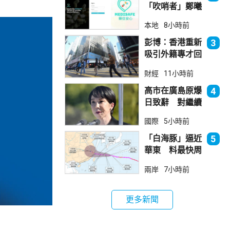
「吹哨者」鄭曦
琳踢保 警：仍
本地
8小時前
進行刑事調查
彭博：香港重新
3
吸引外籍專才回
流
財經
11小時前
高市在廣島原爆
4
日致辭 對繼續
堅持無核三原則
國際
5小時前
含糊其辭
「白海豚」逼近
5
華東 料最快周
日登陸浙閩
兩岸
7小時前
更多新聞