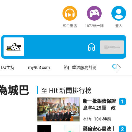
節目重溫
1872玩一陣
登入
搜尋
DJ主持
my903.com
節目重溫服務計劃
為城巴
至 Hit 新聞排行榜
新一批銀債保證
1
息率4.25厘 政
府：參考市況具
本地
10小時前
吸引力
藥倍安心風波｜
2