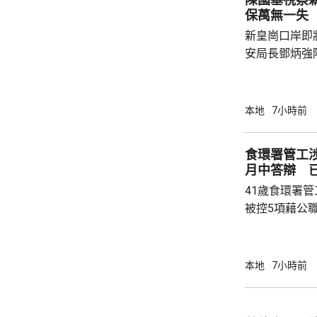
保萬無一失
新皇崗口岸即
安局長鄧炳強
岸區視察，並
度與人員部署。 陳國基表示，由保安局
跨部門工作小
本地
7小時前
交通路線試行
試。將借鑑啟
食環署管工
蓋約20個類別
月中答辯 
測試，循序漸
41歲食環署
後即時跟進問題
被控5項藉公
裁判法院提堂
保釋，今個月27
銳，案發時為
本地
7小時前
轄下專責執法
2023至20
圾，告票未有