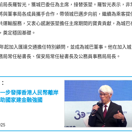
前局長羅智光，獲城巴委任為主席，接替張堃。羅智光表示，非
將與董事局各成員攜手合作，帶領城巴邁步向前，繼續為乘客提
共運輸服務，又衷心感謝張堃擔任主席期間的寶貴貢獻，為城巴
，奠定穩固基礎。
21年起加入匯達交通擔任特別顧問，並成為城巴董事。他在加入
務局常任秘書長、保安局常任秘書長及公務員事務局局長。
：
一步發揮香港人民幣離岸
助國家建金融強國
025