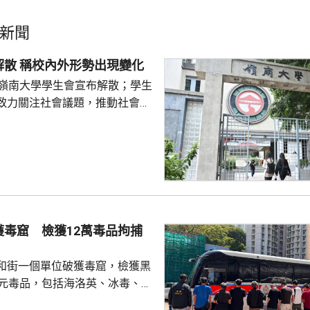
新聞
嶺大學生會解散 稱校內外形勢出現變化
的嶺南大學學生會宣布解散；學生
致力關注社會議題，推動社會進
園內外形勢都出現變化，在平衡
解散的艱難決定。 前嶺大學
長賴卓賢表示，校方去年起拒絕
導致學生會無法在校內提供服
迎新活動時，校內外多個場地均
放刊物時亦遭校方沒收，形容學
 對於近年多間院校學
獲毒窟 檢獲12萬毒品拘捕
他認為是學界以至...
和街一個單位破獲毒窟，檢獲黑
萬元毒品，包括海洛英、冰毒、含
酯的煙彈，以及一批吸毒工具。