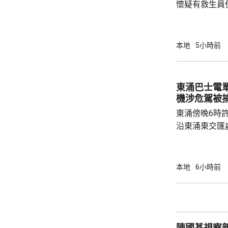
懷疑有救生員
池立即關閉，
局。 食環署昨向香港拯溺總會核實一批救生員
資料，今日收
本地
5小時前
苑泳池當值的
符。考慮到泳
疑未按法例提
東涌巴士電單車
泳池持牌人提出檢控。 食環
機涉危駕被
上月底，對逾14
東涌傍晚6時
沿東涌東交匯
口時，懷疑切
巴士車頭，遭
體多處受傷，
本地
6小時前
60歲巴士司
嚴重傷害」被捕。 龍運表示，涉事
往沙田的路線
駕駛職務，派
陳國基視察
方調查事故原