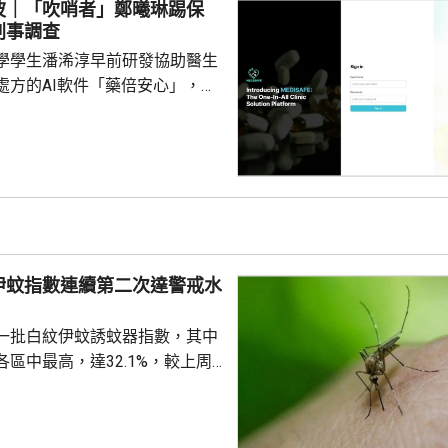
波｜「吹哨者」鄭曦琳踢保
們被追討罰款、遭通緝和拘捕。
刑事調查
停職 ...
學學生潘浠淳早前研發協助醫生
處方的AI軟件「藥倍安心」，去
美國公司代為開發。揭發事件的
琳今年2月，涉嫌未獲當事人同
資料並造成指明傷害，被警方拘
候查。鄭曦琳今日在社交平台證
完成踢保程序，獲無條件釋放。
時指，被捕女子今日更新保釋手
續保釋候查，又說案件的刑事調
伊蚊指數連續第二次達警戒水
被捕人拒絕保釋候查，...
%
一批白紋伊蚊誘蚊器指數，其中
區中最高，達32.1%，較上周
指數高1.2個百分點，亦是連續
0%的警戒水平，代表白紋伊蚊分
都低於20%，藍田及秀茂坪