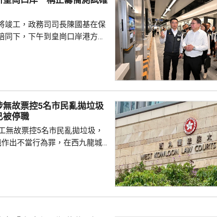
將竣工，政務司司長陳國基在保
陪同下，下午到皇崗口岸港方口
聽取跨部門小組匯報最新測試進
統籌的
組，正籌備綜合營運測試、公共
，以及全方位應急演練和壓力測
德體育園開幕前的經驗，進行涵
涉無故票控5名市民亂拋垃圾
、超過100個不同規模的演練和
已被停職
進提升口岸負荷，並在每次測試
管工無故票控5名市民亂拋垃圾，
，又要求小組必須以...
職作出不當行為罪，在西九龍城
。被告暫時毋須答辯，以1萬元
日到區域法院答辯。 被告羅
食環署深水埗區環境衞生辦事處
小隊的管工。控罪指，他涉嫌於
24年期間，無故票控5人再次亂拋垃
妥善送達，部分人被票控時甚至