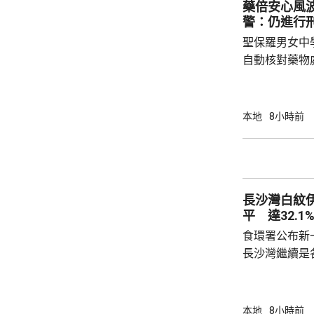
藥倍安心風
不在港，令他
警：仍進行
食環署：涉事管工
聖保羅男女中
自動核對藥物
年被質疑是由
城大學生鄭曦
意下披露個人
本地
8小時前
捕並獲准保釋
實，已向警方
警方回覆查詢
續時，拒絕繼
長沙灣白紋
查仍在進行中，
平 達32.1
食環署公布新
長沙灣繼續是各
公布的上一批
第二次高於2
布廣泛；其餘
本地
8小時前