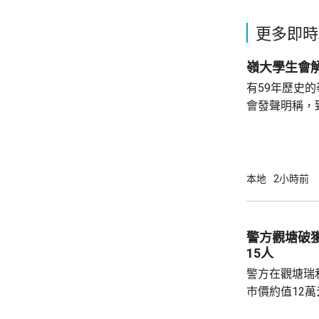
更多即時
有59年歷史
會發聲明稱，
步；惟近年校
各種因素下，作出
生會外務副會
承認學生會，
本地
2小時前
務，舉例舉辦
拒絕租借，發
生會完全失去運作空間。
警方觀塘破
生會相繼解散，
15人
警方在觀塘瑞
巿價約值12
有液態依托咪