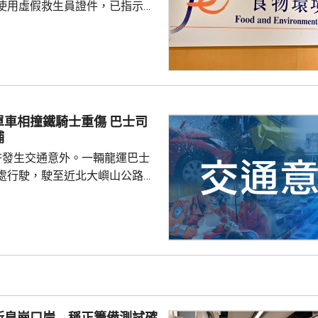
使用虛假救生員證件，已指示泳
亦已報警及通報物業管理業監管
到核實結果，發現一名昨日在屋
救生員，證件資料與總會紀錄不
池的當值救生員資格存疑，亦懷
供足夠合資格救生員，會考慮向
相撞鐵騎士重傷 巴士司
署表示，今年至頭
捕
00個持牌私人...
許發生交通意外。一輛龍運巴士
處行駛，駛至近北大嶼山公路出
線撞到一架電單車，電單車攝入
推行約20米。58歲電單車司機身
昏迷送往北大嶼山醫院治理。
機涉嫌「危險駕駛引致他人身體受
的是一輛開
E42巴士，已即時暫停涉事車長
員到醫院慰問傷者，並會配合警
新皇崗口岸 稱正籌備測試確
因。