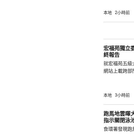
行動中拘捕1
營毒窟及販運
本地
2小時前
介乎26至7
捕。
宏福苑獨立
終報告
就宏福苑五級
網站上載跨部
根據現有證據
室及105室
高達2米，包
本地
3小時前
膠板等。在未
部門調查專組
跑馬地雲暉大廈
能是意外事故
指示關閉泳
起火地點的可
食環署發現跑
今場火災造成16