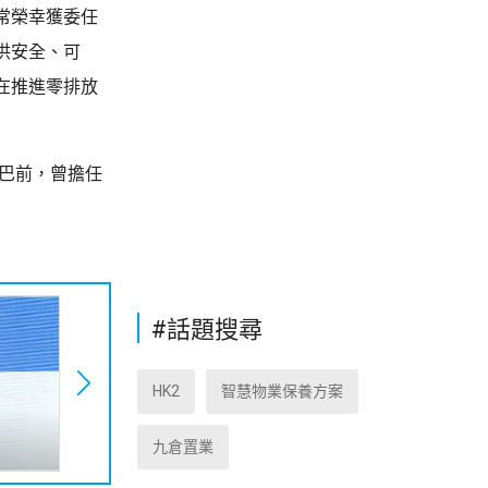
常榮幸獲委任
供安全、可
在推進零排放
城巴前，曾擔任
#話題搜尋
HK2
智慧物業保養方案
九倉置業