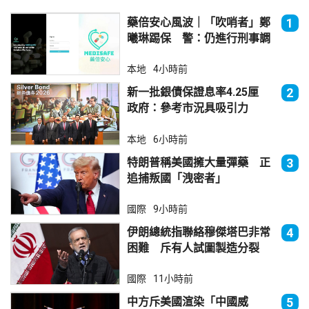
藥倍安心風波｜「吹哨者」鄭
1
曦琳踢保 警：仍進行刑事調
查
本地
4小時前
新一批銀債保證息率4.25厘
2
政府：參考市況具吸引力
本地
6小時前
特朗普稱美國擁大量彈藥 正
3
追捕叛國「洩密者」
國際
9小時前
伊朗總統指聯絡穆傑塔巴非常
4
困難 斥有人試圖製造分裂
國際
11小時前
中方斥美國渲染「中國威
5