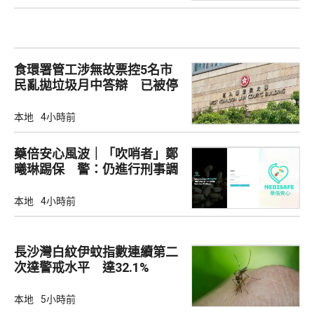
食環署管工涉無故票控5名市
民亂拋垃圾月中答辯 已被停
職
本地
4小時前
藥倍安心風波｜「吹哨者」鄭
曦琳踢保 警：仍進行刑事調
查
本地
4小時前
長沙灣白紋伊蚊指數連續第二
次達警戒水平 達32.1%
本地
5小時前