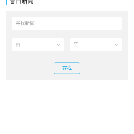
昔日新聞
尋找