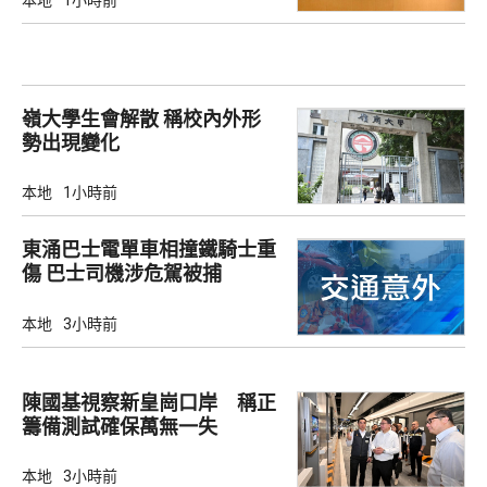
本地
1小時前
嶺大學生會解散 稱校內外形
勢出現變化
本地
1小時前
東涌巴士電單車相撞鐵騎士重
傷 巴士司機涉危駕被捕
本地
3小時前
陳國基視察新皇崗口岸 稱正
籌備測試確保萬無一失
本地
3小時前