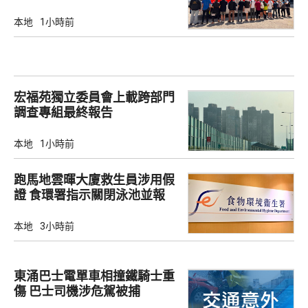
本地
1小時前
宏福苑獨立委員會上載跨部門
調查專組最終報告
本地
1小時前
跑馬地雲暉大廈救生員涉用假
證 食環署指示關閉泳池並報
警
本地
3小時前
東涌巴士電單車相撞鐵騎士重
傷 巴士司機涉危駕被捕