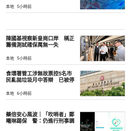
本地
5小時前
陳國基視察新皇崗口岸 稱正
籌備測試確保萬無一失
本地
5小時前
食環署管工涉無故票控5名市
民亂拋垃圾月中答辯 已被停
職
本地
6小時前
藥倍安心風波｜「吹哨者」鄭
曦琳踢保 警：仍進行刑事調
查