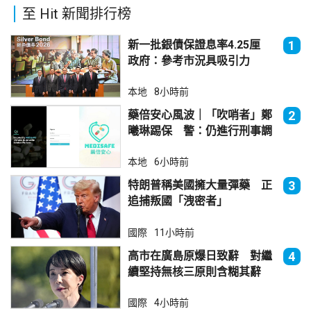
至 Hit 新聞排行榜
新一批銀債保證息率4.25厘
1
政府：參考市況具吸引力
本地
8小時前
藥倍安心風波｜「吹哨者」鄭
2
曦琳踢保 警：仍進行刑事調
查
本地
6小時前
特朗普稱美國擁大量彈藥 正
3
追捕叛國「洩密者」
國際
11小時前
高市在廣島原爆日致辭 對繼
4
續堅持無核三原則含糊其辭
國際
4小時前