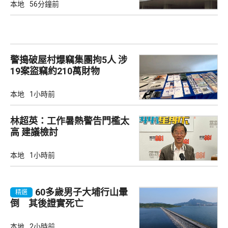
本地
56分鐘前
警搗破屋村爆竊集團拘5人 涉
19案盜竊約210萬財物
本地
1小時前
林超英：工作暑熱警告門檻太
高 建議檢討
本地
1小時前
60多歲男子大埔行山暈
精選
倒 其後證實死亡
本地
2小時前