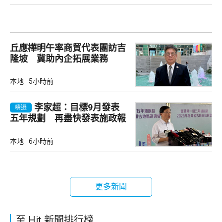
丘應樺明午率商貿代表團訪吉
隆坡 冀助內企拓展業務
本地
5小時前
李家超：目標9月發表
精選
五年規劃 再盡快發表施政報
告
本地
6小時前
更多新聞
至 Hit 新聞排行榜