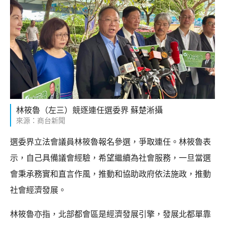
林筱魯（左三）競逐連任選委界 蘇楚淅攝
來源：商台新聞
選委界立法會議員林筱魯報名參選，爭取連任。林筱魯表
示，自己具備議會經驗，希望繼續為社會服務，一旦當選
會秉承務實和直言作風，推動和協助政府依法施政，推動
社會經濟發展。
林筱魯亦指，北部都會區是經濟發展引擎，發展北都單靠