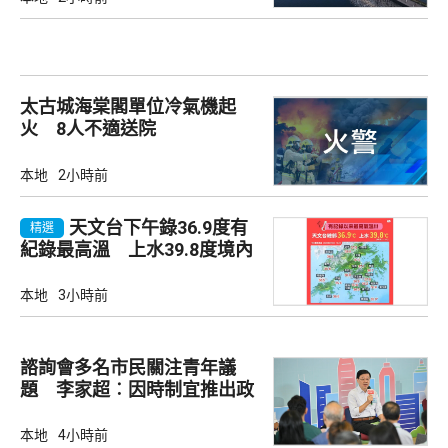
太古城海棠閣單位冷氣機起
火 8人不適送院
本地
2小時前
天文台下午錄36.9度有
精選
紀錄最高溫 上水39.8度境內
最高
本地
3小時前
諮詢會多名市民關注青年議
題 李家超︰因時制宜推出政
策
本地
4小時前