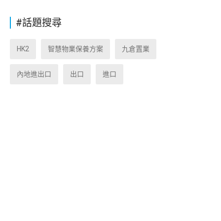
#話題搜尋
HK2
智慧物業保養方案
九倉置業
內地進出口
出口
進口