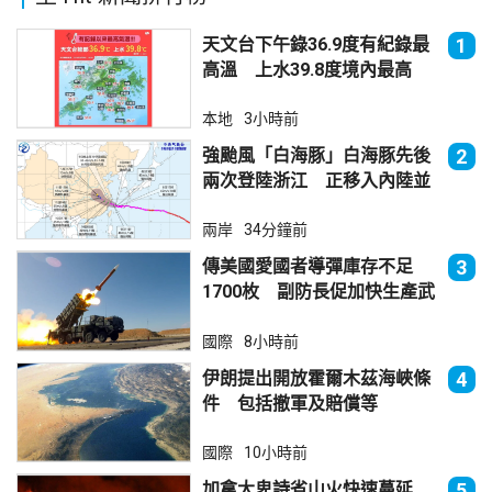
天文台下午錄36.9度有紀錄最
1
高溫 上水39.8度境內最高
本地
3小時前
強颱風「白海豚」白海豚先後
2
兩次登陸浙江 正移入內陸並
減弱
兩岸
34分鐘前
傳美國愛國者導彈庫存不足
3
1700枚 副防長促加快生產武
器
國際
8小時前
伊朗提出開放霍爾木茲海峽條
4
件 包括撤軍及賠償等
國際
10小時前
加拿大卑詩省山火快速蔓延
5