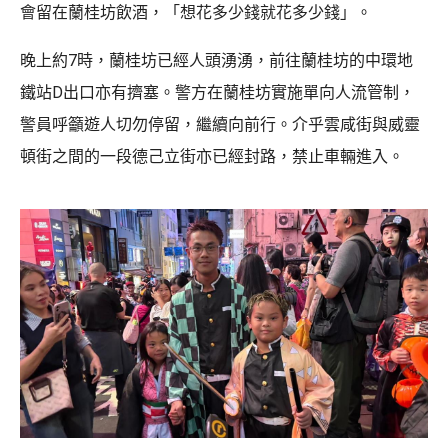
會留在蘭桂坊飲酒，「想花多少錢就花多少錢」。
晚上約7時，蘭桂坊已經人頭湧湧，前往蘭桂坊的中環地
鐵站D出口亦有擠塞。警方在蘭桂坊實施單向人流管制，
警員呼籲遊人切勿停留，繼續向前行。介乎雲咸街與威靈
頓街之間的一段德己立街亦已經封路，禁止車輛進入。