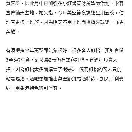
費客群，因此月中已加強在小紅書宣傳萬聖節活動，形容
宣傳鋪天蓋地。她又指，今年萬聖節夜適逢星期五晚，估
計有更多上班族，因為明天不用上班而選擇來玩樂，亦更
奔放。
有酒吧指今年萬聖節氣氛很好，很多客人訂枱，預計會做
3至5輪生意，到凌晨2時仍有熟客訂枱。有酒吧負責人
指，因為訂枱太多而購置了4張檯，沒有訂枱的客人只能
站着喝酒。酒吧更加推出萬聖節雞尾酒特飲，加入了利賓
納，用香港特色吸引旅客。