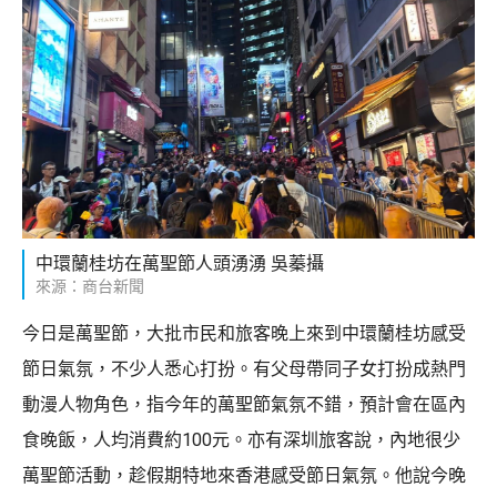
中環蘭桂坊在萬聖節人頭湧湧 吳蓁攝
來源：商台新聞
今日是萬聖節，大批市民和旅客晚上來到中環蘭桂坊感受
節日氣氛，不少人悉心打扮。有父母帶同子女打扮成熱門
動漫人物角色，指今年的萬聖節氣氛不錯，預計會在區內
食晚飯，人均消費約100元。亦有深圳旅客說，內地很少
萬聖節活動，趁假期特地來香港感受節日氣氛。他說今晚