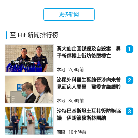
更多新聞
至 Hit 新聞排行榜
黃大仙企圖謀殺及自殺案 男
1
子斬傷樓上街坊後墮樓亡
本地
2小時前
泌尿外科醫生葉維晉涉向未曾
2
見面病人開藥 醫委會繼續聆
訊
本地
8小時前
沙特巴基斯坦土耳其簽防務協
3
議 伊朗籲穆斯林團結
國際
10小時前