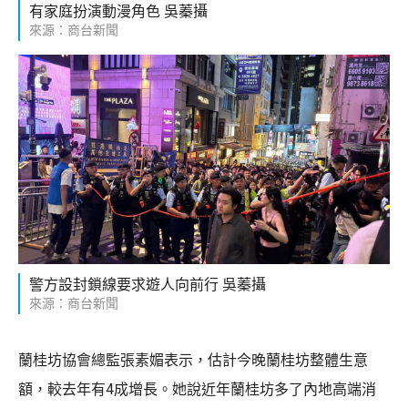
有家庭扮演動漫角色 吳蓁攝
來源：商台新聞
警方設封鎖線要求遊人向前行 吳蓁攝
來源：商台新聞
蘭桂坊協會總監張素媚表示，估計今晚蘭桂坊整體生意
額，較去年有4成增長。她說近年蘭桂坊多了內地高端消