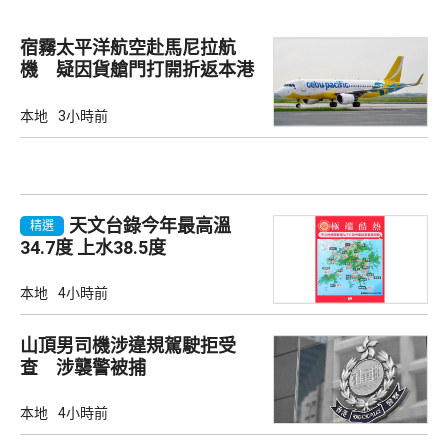
宿霧太平洋航空赴馬尼拉航
機 疑因貨艙門打開折返本港
本地
3小時前
天文台錄今年最高溫
精選
34.7度 上水38.5度
本地
4小時前
山頂男司機涉違規駕駛拒受
查 涉襲警被捕
本地
4小時前