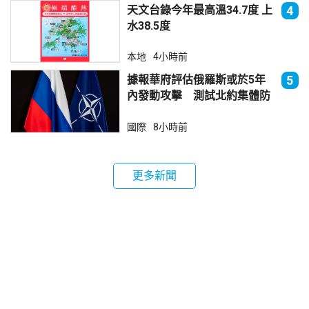
天文台錄今年最高溫34.7度 上
4
水38.5度
本地
4小時前
據報華府評估俄羅斯或於5年
5
內發動攻擊 測試北約集體防
禦
國際
8小時前
更多新聞