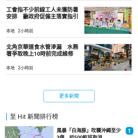
工會指不少前線工人未獲防暑
安排 籲政府促僱主落實指引
本地
2小時前
北角京華道食水管滲漏 水務
署爭取晚上10時前完成維修
本地
2小時前
更多新聞
至 Hit 新聞排行榜
風暴「白海豚」吹襲沖繩至少
1
3傷 近500航班取消