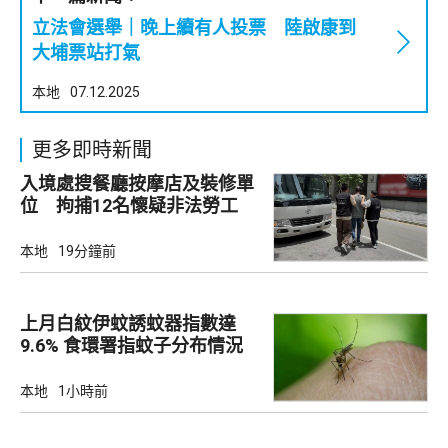
立法會選舉｜晚上續有人投票 陸啟康到
大埔票站打氣
本地
07.12.2025
更多即時新聞
入境處搜餐廳按摩店及裝修單
位 拘捕12名懷疑非法勞工
本地
19分鐘前
上月白紋伊蚊誘蚊器指數達
9.6% 食環署指蚊子分布情況
廣泛
本地
1小時前