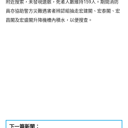
附近搜索，未發現遺骸，死者人數維持159人。期間消防
員亦協助警方災難遇害者辨認組抽走宏建閣、宏泰閣、宏
昌閣及宏盛閣升降機槽內積水，以便搜查。
下一篇新聞：