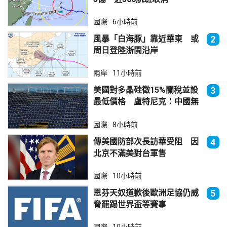
國際
6小時前
風暴「白海豚」靠近華東 或
2
周日登陸浙閩沿岸
兩岸
11小時前
美國對多晶硅徵15%關稅並設
3
最低價格 盧特尼克：中國無
法再傾銷
國際
8小時前
傳美國防部次長訪華受阻 因
4
北京不滿美對台軍售
國際
10小時前
恩芬天奴道歉後歐洲足協仍威
5
脅罷踢世界盃等賽事