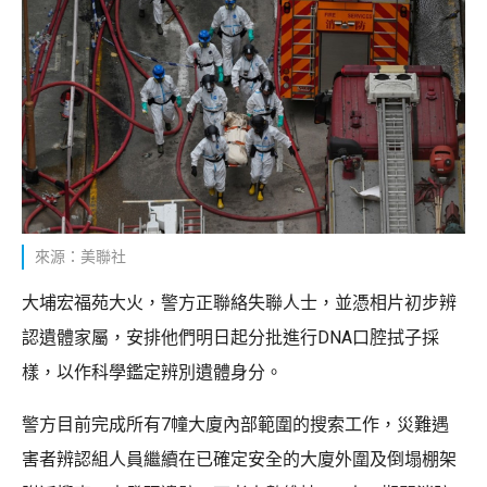
來源：美聯社
大埔宏福苑大火，警方正聯絡失聯人士，並憑相片初步辨
認遺體家屬，安排他們明日起分批進行DNA口腔拭子採
樣，以作科學鑑定辨別遺體身分。
警方目前完成所有7幢大廈內部範圍的搜索工作，災難遇
害者辨認組人員繼續在已確定安全的大廈外圍及倒塌棚架