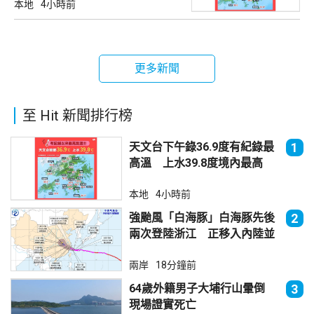
本地
4小時前
更多新聞
至 Hit 新聞排行榜
天文台下午錄36.9度有紀錄最
1
高溫 上水39.8度境內最高
本地
4小時前
強颱風「白海豚」白海豚先後
2
兩次登陸浙江 正移入內陸並
減弱
兩岸
18分鐘前
64歲外籍男子大埔行山暈倒
3
現場證實死亡