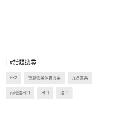
#話題搜尋
HK2
智慧物業保養方案
九倉置業
內地進出口
出口
進口