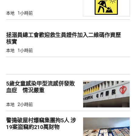
本地
1小時前
拯溺員總工會歡迎救生員證件加入二維碼作資歷
核實
本地
1小時前
5歲女童感染甲型流感併發敗
血症 情況嚴重
本地
2小時前
警搗破屋村爆竊集團拘5人 涉
19案盜竊約210萬財物