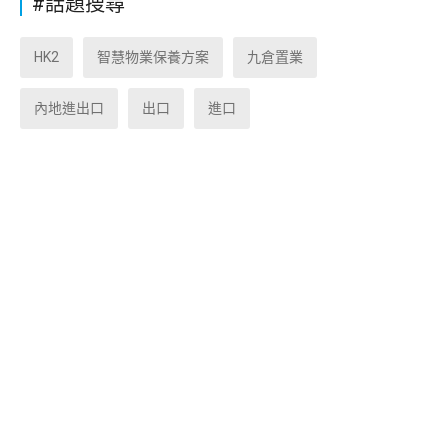
#話題搜尋
HK2
智慧物業保養方案
九倉置業
內地進出口
出口
進口