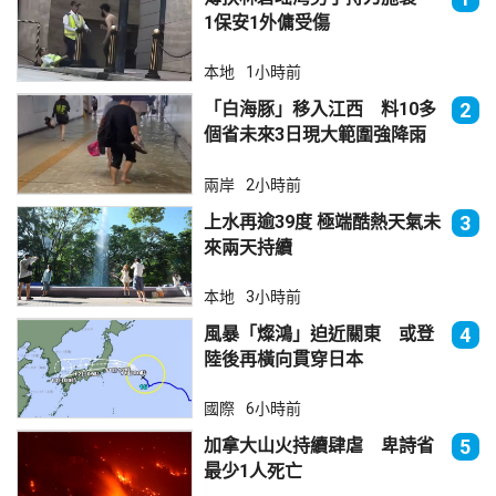
1保安1外傭受傷
本地
1小時前
「白海豚」移入江西 料10多
2
個省未來3日現大範圍強降雨
兩岸
2小時前
上水再逾39度 極端酷熱天氣未
3
來兩天持續
本地
3小時前
風暴「燦鴻」迫近關東 或登
4
陸後再橫向貫穿日本
國際
6小時前
加拿大山火持續肆虐 卑詩省
5
最少1人死亡