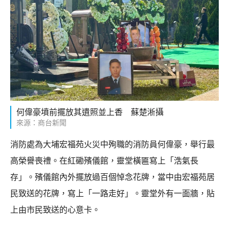
何偉豪墳前擺放其遺照並上香 蘇楚淅攝
來源：商台新聞
消防處為大埔宏福苑火災中殉職的消防員何偉豪，舉行最
高榮譽喪禮。在紅磡殯儀館，靈堂橫匾寫上「浩氣長
存」。殯儀館內外擺放過百個悼念花牌，當中由宏福苑居
民致送的花牌，寫上「一路走好」。靈堂外有一面牆，貼
上由市民致送的心意卡。