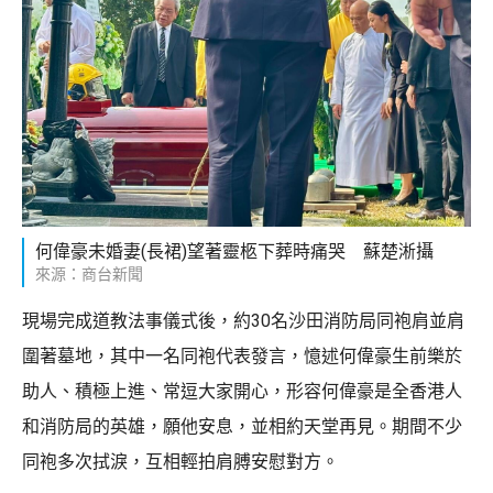
何偉豪未婚妻(長裙)望著靈柩下葬時痛哭 蘇楚淅攝
來源：商台新聞
現場完成道教法事儀式後，約30名沙田消防局同袍肩並肩
圍著墓地，其中一名同袍代表發言，憶述何偉豪生前樂於
助人、積極上進、常逗大家開心，形容何偉豪是全香港人
和消防局的英雄，願他安息，並相約天堂再見。期間不少
同袍多次拭淚，互相輕拍肩膊安慰對方。