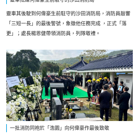
靈車其後駛到何偉豪生前駐守的沙田消防局，消防員敲響
「三短一長」的最後警號，象徵他任務完成 ，正式「落
更」；處長楊恩健帶領消防員，列隊敬禮。
一批消防同袍於「浩園」向何偉豪作最後致敬