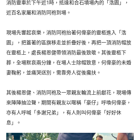
消防靈車於下午近1時，抵達和合石墳場內的「浩園」，
近百名家屬和消防同袍到場。
現場先響起哀樂，消防同袍抬著何偉豪的靈柩進入「浩
園」，把蓋著的區旗移走並折疊好後，再把一頂消防帽放
在靈柩上，處長楊恩健帶領消防最後致敬。其後靈柩下
葬，全場默哀兩分鐘，在場人士除帽致意，何偉豪的未婚
妻鞠躬，並痛哭送別，需靠旁人從後攙扶。
其後楊恩健、消防同袍及一眾親友輪流上前獻花，現場傳
來陣陣抽泣聲，期間有親友以暱稱「豪仔」呼喚何偉豪，
亦有人呼喊「多謝兄弟」，有人則叫何偉豪「好好休
息」。