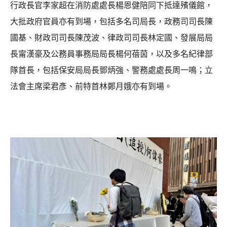
行政長官李家超在消防處處長楊恩健陪同下抵達殯儀館，
大批政府官員亦有到場，包括多名司局長，政務司司長陳
國基、財政司司長陳茂波、律政司司長林定國、發展局局
長甯漢豪及公務員事務局局長楊何蓓茵，以及多名紀律部
隊首長，包括保安局局長鄧炳強、警務處處長周一鳴；立
法會主席梁君彥、前特首林鄭月娥亦有到場。