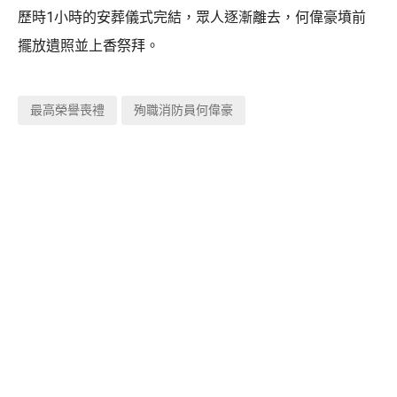
歷時1小時的安葬儀式完結，眾人逐漸離去，何偉豪墳前
擺放遺照並上香祭拜。
最高榮譽喪禮
殉職消防員何偉豪