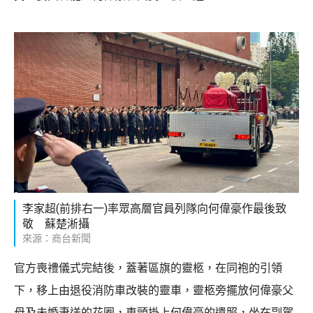
李家超(前排右一)率眾高層官員列隊向何偉豪作最後致
敬 蘇楚淅攝
來源：商台新聞
官方喪禮儀式完結後，蓋著區旗的靈柩，在同袍的引領
下，移上由退役消防車改裝的靈車，靈柩旁擺放何偉豪父
母及未婚妻送的花圈，車頭掛上何偉豪的遺照，坐在副駕