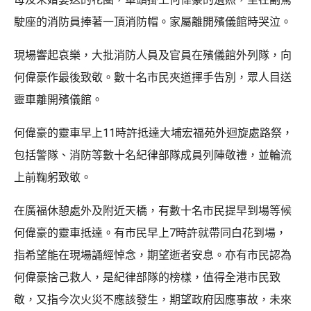
駛座的消防員捧著一頂消防帽。家屬離開殯儀館時哭泣。
現場響起哀樂，大批消防人員及官員在殯儀館外列隊，向
何偉豪作最後致敬。數十名市民夾道揮手告別，眾人目送
靈車離開殯儀館。
何偉豪的靈車早上11時許抵達大埔宏福苑外迴旋處路祭，
包括警隊、消防等數十名紀律部隊成員列陣敬禮，並輪流
上前鞠躬致敬。
在廣福休憩處外及附近天橋，有數十名市民提早到場等候
何偉豪的靈車抵達。有市民早上7時許就帶同白花到場，
指希望能在現場誦經悼念，期望逝者安息。亦有市民認為
何偉豪捨己救人，是紀律部隊的榜樣，值得全港市民致
敬，又指今次火災不應該發生，期望政府因應事故，未來