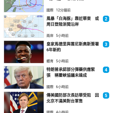
國際
12分鐘前
風暴「白海豚」靠近華東 或
2
周日登陸浙閩沿岸
兩岸
5小時前
皇家馬德里與雲尼斯奧斯簽署
3
6年新約
體育
5小時前
特朗普承認部分彈藥供應緊
4
張 稱霍峽協議未達成
國際
6小時前
傳美國防部次長訪華受阻 因
5
北京不滿美對台軍售
國際
4小時前