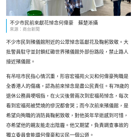
不少市民前來獻花悼念何偉豪 蘇楚淅攝
來源：商台新聞
不少市民到殯儀館附近的公眾悼念區獻花及鞠躬致敬。大
批警員駐守並封鎖紅磡世界殯儀館外部份路段，禁止路人
接近殯儀館。
有吊唁市民指心情沉重，形容宏福苑火災和何偉豪殉職是
全香港人的傷痛，認為前來悼念是盡公民責任。有78歲的
退休公務員哽咽指，在火災後曾兩次到宏福苑悼念，每次
看到宏福苑被焚燒的慘況都會哭；而今次前來殯儀館，是
希望向殉職的消防員鞠躬致敬，對他英年早逝感到可惜，
亦希望他的親友能走出陰霾。他又期望，負責調查事故的
獨立委員會能還何偉豪和災民一個公道。