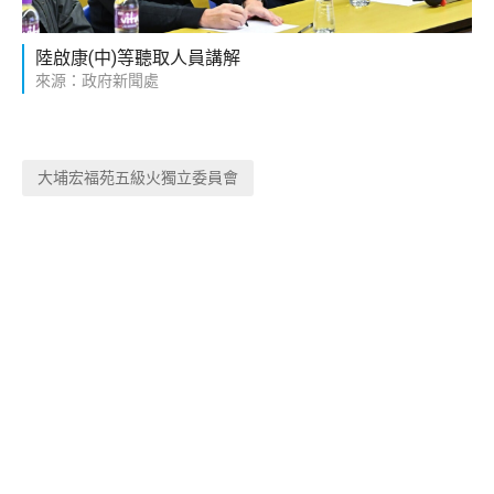
陸啟康(中)等聽取人員講解
來源：政府新聞處
大埔宏福苑五級火獨立委員會