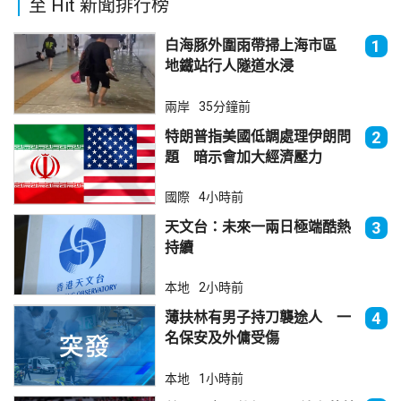
至 Hit 新聞排行榜
白海豚外圍雨帶掃上海市區
1
地鐵站行人隧道水浸
兩岸
35分鐘前
特朗普指美國低調處理伊朗問
2
題 暗示會加大經濟壓力
國際
4小時前
天文台：未來一兩日極端酷熱
3
持續
本地
2小時前
薄扶林有男子持刀襲途人 一
4
名保安及外傭受傷
本地
1小時前