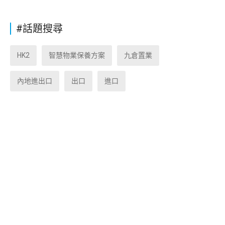
#話題搜尋
HK2
智慧物業保養方案
九倉置業
內地進出口
出口
進口