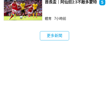
酋長盃｜阿仙奴2:3不敵多蒙特
5
體育
7小時前
更多新聞