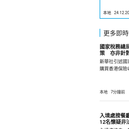
本地
24.12.2
更多即時
國家稅務總
策 亦非針
新華社引述國
購買香港保險
總局相關司局
法相關規定，
行納稅義務，
本地
7分鐘前
的範疇，並非
險市場，無需過度解讀。
從境外取得，
入境處搜餐
個人所得稅，
12名懷疑非
所得稅法實施以