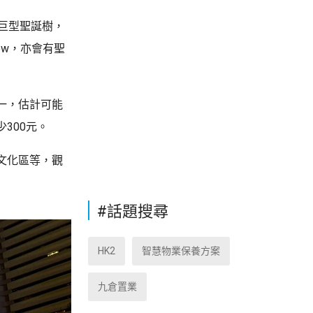
巨型聖誕樹，
ow，亦會有聖
一，估計可能
300元。
文化區等，觀
#話題搜尋
HK2
智慧物業保養方案
九倉置業