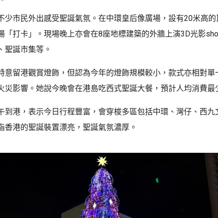
不少市民外出感受聖誕氣氛。在中環皇后像廣場，設有20米高的
場「打卡」。現場晚上亦會在8座地標建築的外牆上演3D光影sh
、聖誕市集等。
特意留港觀賞燈飾，但認為今年的燈飾規模較小，款式亦相對單
火災影響。她說今晚會在港島吃西式聖誕大餐，預計人均消費最少
午到港，表示今日行程豐富，會穿梭多區包括中環、灣仔、西九
指香港的聖誕裝置漂亮，聖誕氣氛濃厚。