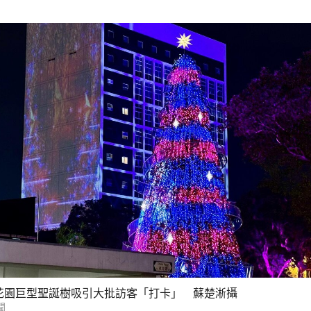
花園巨型聖誕樹吸引大批訪客「打卡」 蘇楚淅攝
聞