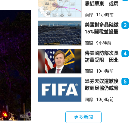
靠近華東 或周
日登陸浙閩沿岸
兩岸
11小時前
美國對多晶硅徵
3
15%關稅並設最
低價格 盧特尼
國際
9小時前
克：中國無法再
傾銷
傳美國防部次長
4
訪華受阻 因北
京不滿美對台軍
國際
10小時前
售
恩芬天奴道歉後
5
歐洲足協仍威脅
罷踢世界盃等賽
國際
10小時前
事
更多新聞