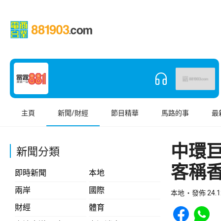
主頁
新聞/財經
節目精華
馬路的事
最
中環
新聞分類
客稱
即時新聞
本地
兩岸
國際
本地
發佈 24.1
Share to Face
Share t
財經
體育