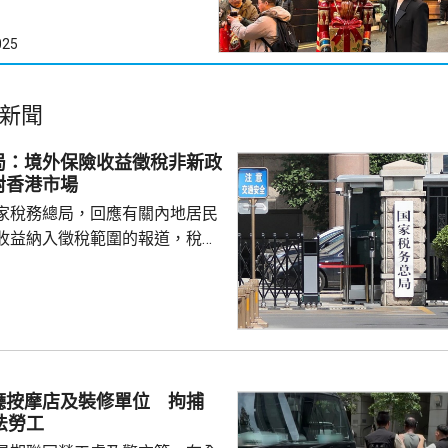
025
新聞
局：境外保險收益徵稅非新政
對香港市場
家稅務總局，回應有關內地居民
收益納入徵稅範圍的報道，稅務
負責人指，按照中國個人所得稅
中國稅收居民需就全球所得，履
境外保險收益也屬於應納稅所得
新政策，更不是專門針對香港保
 負責人指，居民個人
包括保險收益在內，應依法繳納
廳按摩店及裝修單位 拘捕
是國際通行做法，亦是中國個人
法勞工
來，一直堅持的基本原則...