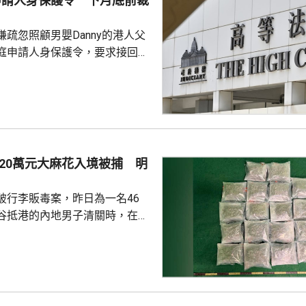
母申請人身保護令 下月底前裁
方已聯同相關部門，在有關地區
蚊工作；原先在分區誘蚊器指數
疏忽照顧男嬰Danny的港人父
強化控蚊工...
庭申請人身保護令，要求接回被
護令的Danny，高等法院早上閉
9月底前頒佈裁決。 Danny
在庭外表示，社署認為他們在家
行產檢、沒有提供足夠醫療等，
指兩人的三名子女都是在家生
機會高。他們就在庭上提出，社
20萬元大麻花入境被捕 明
做法是違反《兒童權利公約》及
利國際公約...
破行李販毒案，昨日為一名46
谷抵港的內地男子清關時，在他
內檢獲20包、共重約6公斤大麻
120萬元，將他拘捕。他已被控
藥物罪，明日在九龍城裁判法院