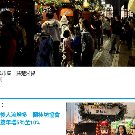
誕市集 蘇楚淅攝
聞
：
後人流增多 蘭桂坊協會
按年增5％至10%