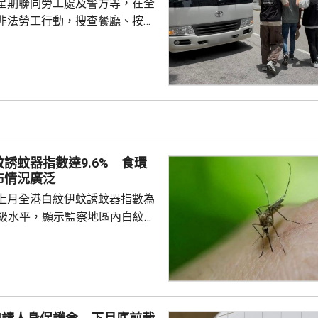
星期聯同勞工處及警方等，在全
非法勞工行動，搜查餐廳、按摩
等，拘捕10男2女懷疑非法勞
至62歲，當中一名男子持有「行街
嫌聘用相關非法勞工的僱主，入
在進行。
誘蚊器指數達9.6% 食環
布情況廣泛
上月全港白紋伊蚊誘蚊器指數為
於二級水平，顯示監察地區內白紋伊
頗為廣泛。62個監察地區中，3
誘蚊器指數高於20%，分別是啟
馬鞍山，大多位於區內的私人住
學校、醫院及公眾地方。 食環
9月期間，炎熱多雨天氣有利蚊子