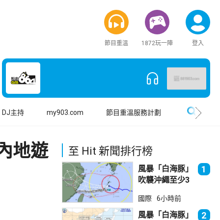
節目重溫
1872玩一陣
登入
搜尋
DJ主持
my903.com
節目重溫服務計劃
內地遊
至 Hit 新聞排行榜
風暴「白海豚」
1
吹襲沖繩至少3
傷 近500航班
國際
6小時前
取消
風暴「白海豚」
2