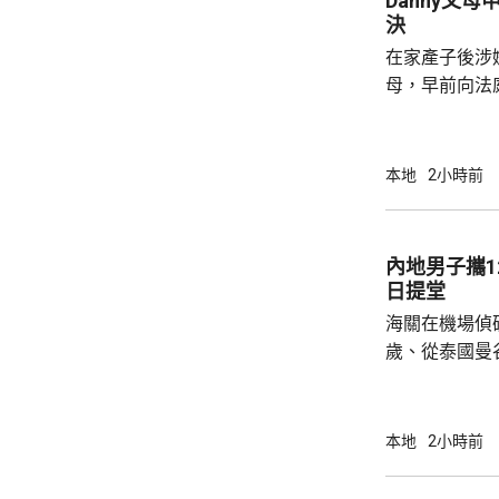
Danny父
迅速繁殖。署
決
加強防蚊及滅
在家產子後涉嫌
達20%時啓動的
母，早前向法
法院宣判3年保
門處理申請，將於
的父母聆訊後
本地
2小時前
生產、沒有進
構成疏忽，又
產，認為重犯
內地男子攜1
署限制探訪的
日提堂
《公民和政治權
海關在機場偵
歲、從泰國曼
的手提行李箱
花，黑市約值
一項販運危險
本地
2小時前
提堂。