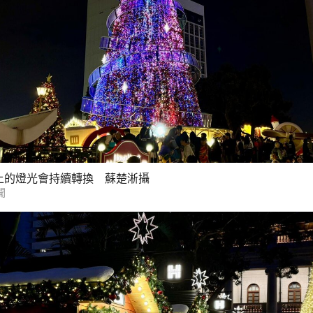
上的燈光會持續轉換 蘇楚淅攝
聞