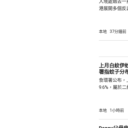
入境處過去一
港展開多個反
店及裝修單位
工，年齡35
紙」。至於涉
本地
37分鐘前
境處指調查仍
上月白紋伊蚊
署指蚊子分
食環署公布，
9.6%，屬
蚊的分布情況
個地區的分區
德、長沙灣及
本地
1小時前
宅、公共屋邨、
署指，在5至