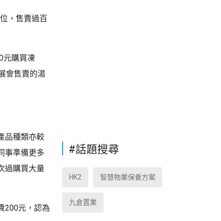
展位，售賣過百
0元購買凍
展會售賣的湯
產品種類亦較
#話題搜尋
同事準備更多
次過購買大量
HK2
智慧物業保養方案
九倉置業
200元，認為