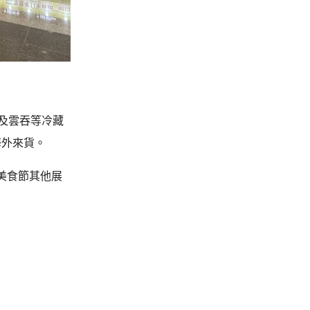
及雲吞等冷藏
海外來貨。
美食節其他展