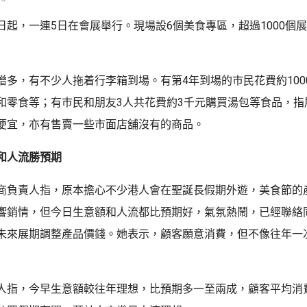
日起，一連5日在會展舉行。現場設6個美食專區，超過1000個
增多，有不少人拖着行李箱到場。有第4年到場的巿民花費約100
和零食等；有巿民和朋友3人共花費約3千元購買湯包等食品，指
便宜，亦有售賣一些市面店舖沒有的商品。
和人流勝預期
商負責人指，原本擔心不少港人會在聖誕長假期外遊，美食節的
響銷情，但今日生意額和人流都比預期好，氣氛熱鬧，已經聯絡
未來展期調整產品價錢。她表示，顧客願意消費，但不像往年一
人指，今早生意額較往年理想，比預期多一至兩成，顧客平均消費