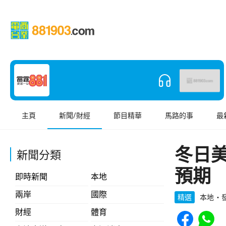
主頁
新聞/財經
節目精華
馬路的事
最
冬日
新聞分類
預期
即時新聞
本地
兩岸
國際
精選
本地
發
Share to Face
Share t
財經
體育