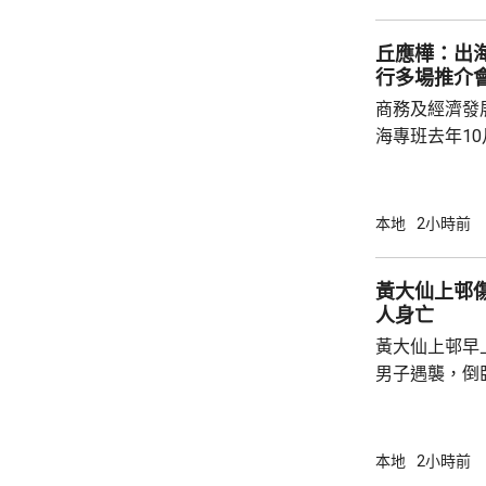
葉維晉就小細
丘應樺：出
果，及藥物的「
行多場推介
商務及經濟發
海專班去年1
10場推介會
有幾千間企業
時，亦已帶同
本地
2小時前
合作備忘錄，達至
在本台節目指
黃大仙上邨傷人及墮
先將企業「引
人身亡
總部或公司，
黃大仙上邨早
整體經濟有幫助
男子遇襲，倒
身都是鮮血，
案，救護員到
救，他送院時清醒。 約7分鐘
本地
2小時前
保安報案，指