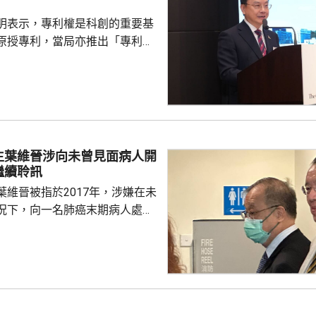
明表示，專利權是科創的重要基
原授專利，當局亦推出「專利
所有採用本港專利的企業提供稅
將本港原授專利開放大灣區城市
有更多人來港申請專利，活躍本
生態，但人口少，市場細，難以
業，必須依賴其他市場，例如大
生葉維晉涉向未曾見面病人開
專利權方面弱點。盧煜明表示，
繼續聆訊
都帶來的機遇，已向政府提...
葉維晉被指於2017年，涉嫌在未
況下，向一名肺癌末期病人處方
吉舒達」，病人其後離世，家屬
，葉維晉面臨6項指控，醫委會
吉舒達」藥廠工
徐偉權作供指，當時的工作是向
藥物的資料，指葉維晉在2017年
查詢「吉舒達」的資訊，他曾和