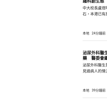
躍科創生態
中大校長盧煜
石，本港已有
盒」安排，向
務優惠，若能
使用，相信會
本地
24分鐘前
港創科生態。 盧煜明在一個電視節目表示，本
港有良好科研
產出獨角獸企
泌尿外科醫
灣區，及解決
藥 醫委會
中大亦將把握北
泌尿外科醫生
見過病人的情
當時的新藥「
向醫委會投訴
今日繼續傳召證人。 當年在「
本地
39分鐘前
作的銷售人員
醫生提供有關
以前，已向他