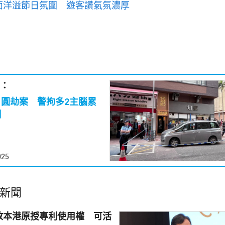
面洋溢節日氛圍 遊客讚氣氛濃厚
：
日圓劫案 警拘多2主腦累
網
025
新聞
放本港原授專利使用權 可活