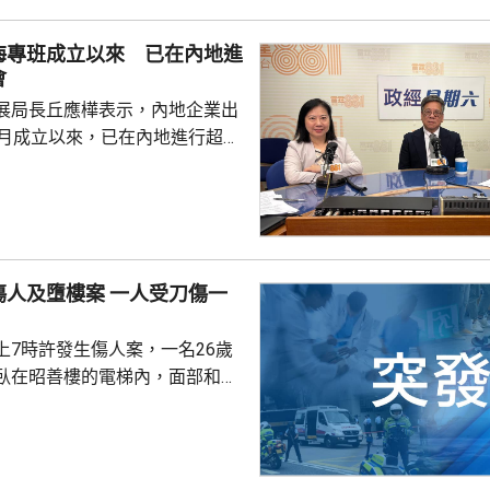
胞肺癌治療的早期臨床試驗結
海專班成立以來 已在內地進
禁忌症」作討論，...
會
展局長丘應樺表示，內地企業出
0月成立以來，已在內地進行超過
，包括在北京、上海及山東等地，
參與；行政長官李家超出訪中亞
內地及香港企業隨團，簽訂96份
近17億元投資額。 丘應樺
，當局協助企業「出海」時，會
樓案 一人受刀傷一
進來」，鼓勵在香港先成立地區
並在香港作籌融資，相信對香港
上7時許發生傷人案，一名26歲
，他下周出訪馬來...
臥在昭善樓的電梯內，面部和全
身有多處刀傷。警方接獲保安報
場將傷者送到伊利沙伯醫院搶
後，警方再接獲
發現一名46歲男子倒臥在昭善樓