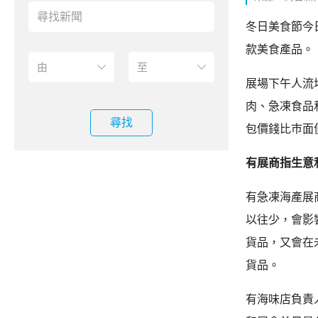
冬日美食節今
款美食產品。
展場下午人流
肉、急凍食品
尋找
包價錢比巿面
有展商指生意
有急凍海產展
以往少，會影
貨品，又會在
貨品。
有海味店負責