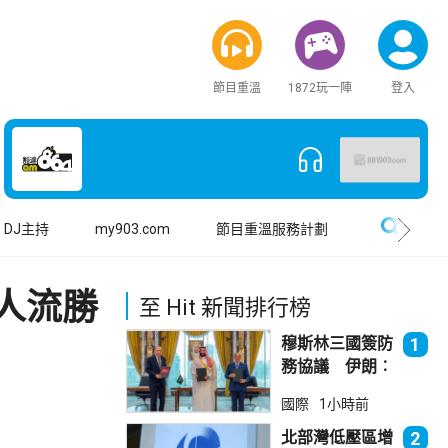
節目重溫
1872玩一陣
登入
搜尋
DJ主持
my903.com
節目重溫服務計劃
人流勝
至 Hit 新聞排行榜
穆斯林三國簽防
1
務協議 伊朗︰
不會為沙特帶來
國際
1小時前
安全
北部灣低壓區增
2