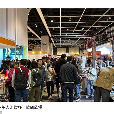
下午人流增多 歐朗欣攝
聞