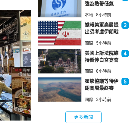
強為熱帶低氣
壓 天文台指對
本地
8小時前
本港直接威脅不
大
據報美軍高層提
3
出須考慮伊朗戰
事退出方案
國際
5小時前
美國上訴法院維
4
持暫停白宮宴會
廳項目
國際
8小時前
霍峽協議等待伊
5
朗高層最終審
批 華府料重開
國際
3小時前
航道後解除封鎖
更多新聞