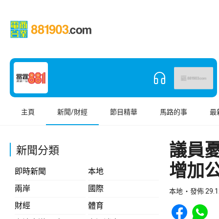
主頁
新聞/財經
節目精華
馬路的事
最
議員
新聞分類
增加
即時新聞
本地
兩岸
國際
本地
發佈 29.1
Share to Face
Share t
財經
體育