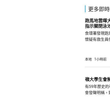
更多即時
跑馬地雲暉大廈
指示關閉泳
食環署發現跑
懷疑有救生員
池立即關閉，
局。 食環署昨向香港拯溺總會核實一批救生員
資料，今日收
本地
1小時前
苑泳池當值的
符。考慮到泳
疑未按法例提
泳池持牌人提出檢控。 食環
有59年歷史
上月底，對逾14
會發聲明稱，
步；惟近年校
各種因素下，作出