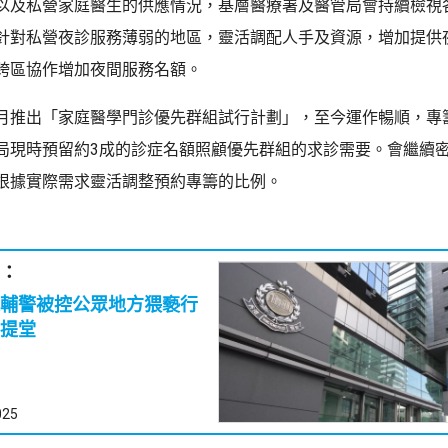
以及私營家庭醫生的供應情況，基層醫療署及醫管局會持續檢視
針對私營夜診服務薄弱的地區，靈活調配人手及資源，增加提供
跨區協作增加夜間服務名額。
月推出「家庭醫學門診優先群組試行計劃」，至今運作暢順，專
局現時預留約3成的診症名額照顧優先群組的求診需要。會繼續
根據實際需求靈活調整預約專籌的比例。
：
輔警被控公眾地方猥褻行
提堂
025