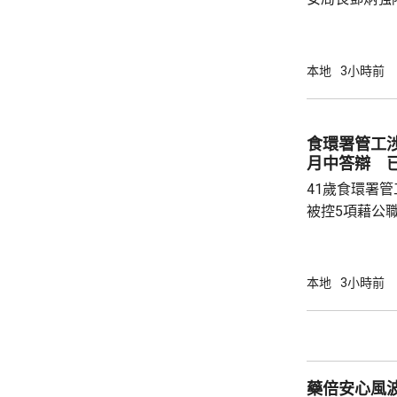
岸區視察，並
度與人員部署。 陳國基表示，由保安局
跨部門工作小
本地
3小時前
交通路線試行
試。將借鑑啟
蓋約20個類別
食環署管工
測試，循序漸
月中答辯 
後即時跟進問題
41歲食環署
被控5項藉公
裁判法院提堂
保釋，今個月27
銳，案發時為
本地
3小時前
轄下專責執法
2023至20
圾，告票未有
不在港，令他
藥倍安心風
食環署：涉事管工