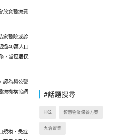
會放寬醫療費
私家醫院或診
過40萬人口
務，當區居民
，認為與公營
醫療機構協調
#話題搜尋
HK2
智慧物業保養方案
九倉置業
口規模、急症