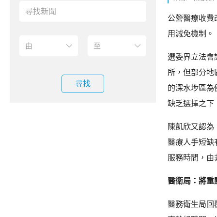
公營醫療收費
用減免機制。
選委界立法會
所，但部分地
尋找
的深水埗區為
缺乏選擇之下
陳凱欣又認為
醫療人手短缺
服務時間，由
醫衛局：將重
醫務衛生局回