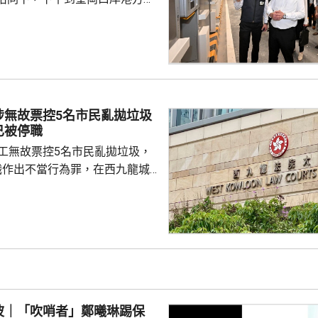
聽取跨部門小組匯報最新測試進
統籌的
組，正籌備綜合營運測試、公共
，以及全方位應急演練和壓力測
德體育園開幕前的經驗，進行涵
、超過100個不同規模的演練和
涉無故票控5名市民亂拋垃圾
進提升口岸負荷，並在每次測試
已被停職
，又要求小組必須以...
管工無故票控5名市民亂拋垃圾，
職作出不當行為罪，在西九龍城
。被告暫時毋須答辯，以1萬元
日到區域法院答辯。 被告羅
食環署深水埗區環境衞生辦事處
小隊的管工。控罪指，他涉嫌於
24年期間，無故票控5人再次亂拋垃
妥善送達，部分人被票控時甚至
們被追討罰款、遭通緝和拘捕。
波｜「吹哨者」鄭曦琳踢保
停職 ...