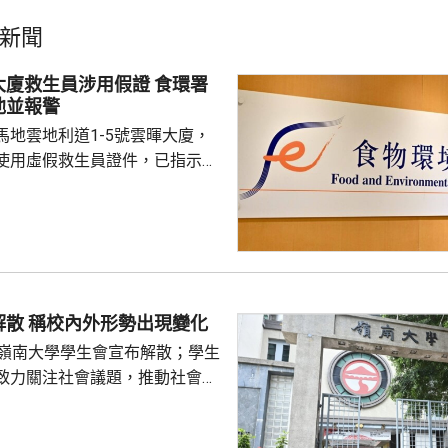
新聞
救生員涉用假證 食環署
池並報警
馬地雲地利道1-5號雲暉大廈，
使用虛假救生員證件，已指示泳
亦已報警及通報物業管理業監管
到核實結果，發現一名昨日在屋
救生員，證件資料與總會紀錄不
池的當值救生員資格存疑，亦懷
供足夠合資格救生員，會考慮向
嶺大學生會解散 稱校內外形勢出現變化
署表示，今年至頭
的嶺南大學學生會宣布解散；學生
00個持牌私人...
致力關注社會議題，推動社會進
園內外形勢都出現變化，在平衡
解散的艱難決定。 目前8間