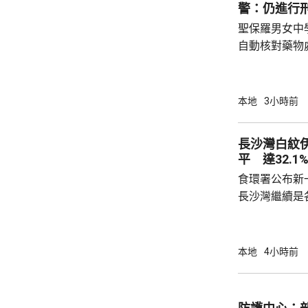
警：仍進行
聖保羅男女中
自動核對藥物
年被質疑是由
城大學生鄭曦
意下披露個人
本地
3小時前
捕並獲准保釋
實，已向警方
長沙灣白紋
警方回覆查詢
平 達32.1
續時，拒絕繼
食環署公布新
查仍在進行中，
長沙灣繼續是各
公布的上一批
第二次高於2
布廣泛；其餘
本地
4小時前
18.4%、上環及西營
西區、觀塘、
園、4個公共