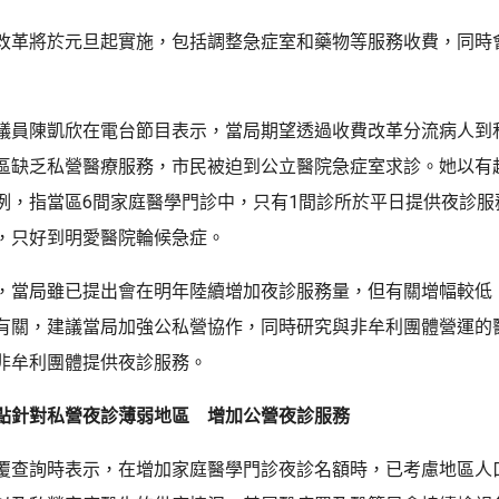
改革將於元旦起實施，包括調整急症室和藥物等服務收費，同時
議員陳凱欣在電台節目表示，當局期望透過收費改革分流病人到
區缺乏私營醫療服務，市民被迫到公立醫院急症室求診。她以有超
例，指當區6間家庭醫學門診中，只有1間診所於平日提供夜診服
，只好到明愛醫院輪候急症。
，當局雖已提出會在明年陸續增加夜診服務量，但有關增幅較低
有關，建議當局加強公私營協作，同時研究與非牟利團體營運的
非牟利團體提供夜診服務。
點針對私營夜診薄弱地區 增加公營夜診服務
覆查詢時表示，在增加家庭醫學門診夜診名額時，已考慮地區人