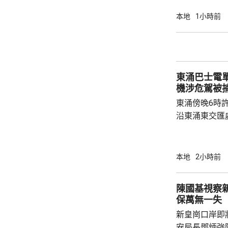
資助大學中，
學生會營運。
本地
1小時前
東涌巴士電單車
機涉危駕被
東涌傍晚6時
沿東涌東交匯
口時，懷疑切
巴士車頭，遭
體多處受傷，
本地
2小時前
60歲巴士司
嚴重傷害」被捕。 龍運表示，涉事
陳國基視察
往沙田的路線
保萬無一失
駕駛職務，派
新皇崗口岸即
方調查事故原
安局長鄧炳強