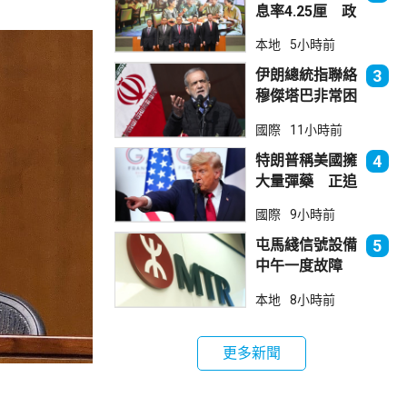
息率4.25厘 政
府：參考市況具
本地
5小時前
吸引力
伊朗總統指聯絡
3
穆傑塔巴非常困
難 斥有人試圖
國際
11小時前
製造分裂
特朗普稱美國擁
4
大量彈藥 正追
捕叛國「洩密
國際
9小時前
者」
屯馬綫信號設備
5
中午一度故障
服務受阻約2小
本地
8小時前
時恢復
更多新聞