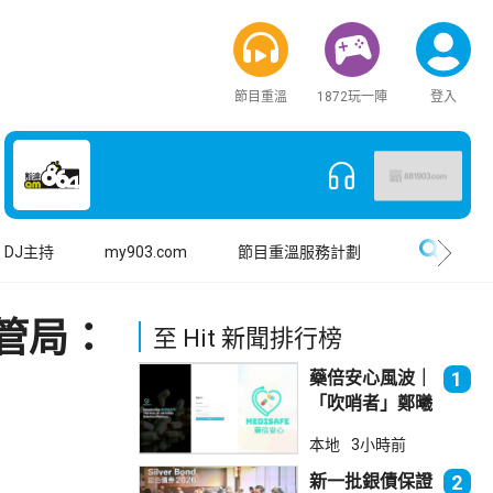
節目重溫
1872玩一陣
登入
搜尋
DJ主持
my903.com
節目重溫服務計劃
管局：
至 Hit 新聞排行榜
藥倍安心風波｜
1
「吹哨者」鄭曦
琳踢保 警：仍
本地
3小時前
進行刑事調查
新一批銀債保證
2