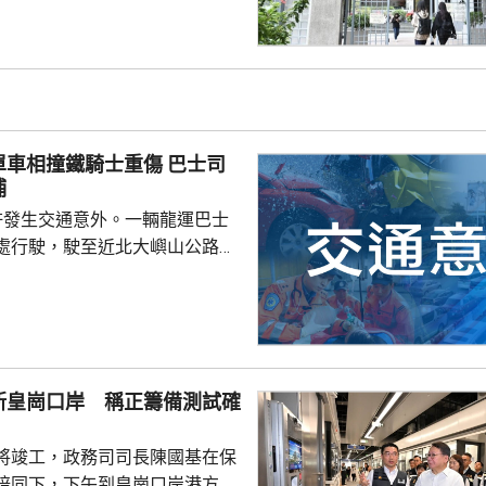
只剩科技大學學生會及城市大學
相撞鐵騎士重傷 巴士司
捕
許發生交通意外。一輛龍運巴士
處行駛，駛至近北大嶼山公路出
線撞到一架電單車，電單車攝入
推行約20米。58歲電單車司機身
昏迷送往北大嶼山醫院治理。
機涉嫌「危險駕駛引致他人身體受
的是一輛開
新皇崗口岸 稱正籌備測試確
E42巴士，已即時暫停涉事車長
員到醫院慰問傷者，並會配合警
將竣工，政務司司長陳國基在保
因。
陪同下，下午到皇崗口岸港方口