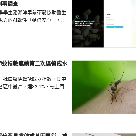
刑事調查
學學生潘浠淳早前研發協助醫生
處方的AI軟件「藥倍安心」，去
美國公司代為開發。揭發事件的
琳今年2月，涉嫌未獲當事人同
資料並造成指明傷害，被警方拘
候查。鄭曦琳今日在社交平台證
完成踢保程序，獲無條件釋放。
伊蚊指數連續第二次達警戒水
時指，被捕女子今日更新保釋手
%
續保釋候查，又說案件的刑事調
一批白紋伊蚊誘蚊器指數，其中
被捕人拒絕保釋候查，...
區中最高，達32.1%，較上周
指數高1.2個百分點，亦是連續
0%的警戒水平，代表白紋伊蚊分
都低於20%，藍田及秀茂坪
盤16.1%。 署方又就在中
深水埗、北區和葵青發現3個公
屋邨、4個私人屋苑、2個商場和1