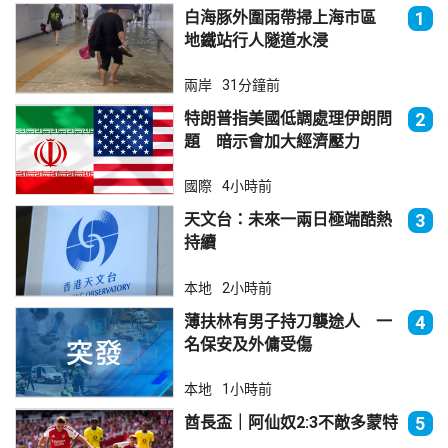
白海豚外圍雨帶掃上海市區
1
地鐵站行人隧道水浸
兩岸
31分鐘前
特朗普指美國低調處理伊朗問
2
題 暗示會加大經濟壓力
國際
4小時前
天文台：未來一兩日極端酷熱
3
持續
本地
2小時前
薄扶林有男子持刀襲途人 一
4
名保安及外傭受傷
本地
1小時前
酋長盃｜阿仙奴2:3不敵多蒙特
5