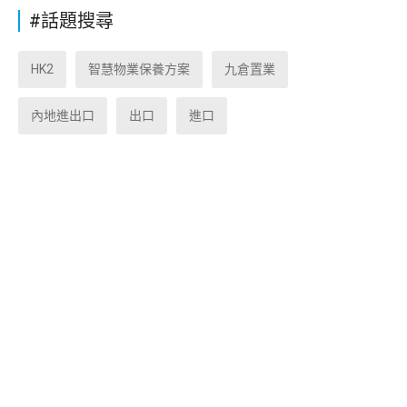
#話題搜尋
HK2
智慧物業保養方案
九倉置業
內地進出口
出口
進口