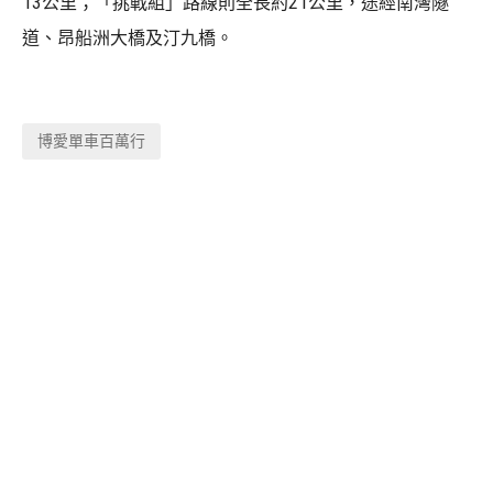
13公里；「挑戰組」路線則全長約21公里，途經南灣隧
道、昂船洲大橋及汀九橋。
博愛單車百萬行