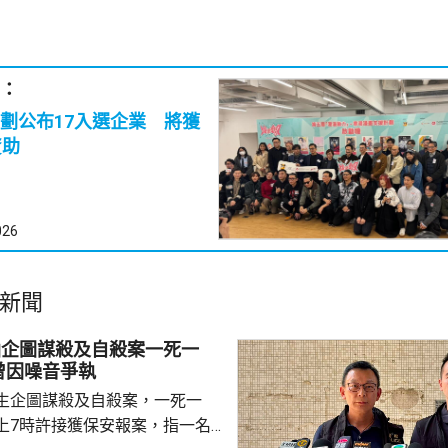
：
劃公布17入選企業 將獲
資助
026
新聞
仙企圖謀殺及自殺案一死一
曾因噪音爭執
生企圖謀殺及自殺案，一死一
上7時許接獲保安報案，指一名