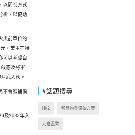
，以問卷方式
分析，以協助
火災前單位的
0元，業主在接
亦可以考慮自
、啟德及將軍
9月底入伙。
#話題搜尋
民不會獲補償
HK2
智慧物業保養方案
及2033年入
九倉置業