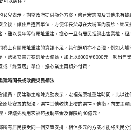
時間可以居住。
的女兒表示，期望政府提供額外方案，修葺宏志閣及其他未有被
安全後，讓住戶遷回單位，方便年長父母在大埔區內覆診。她又
者，難以長年等待原址重建，擔心一旦有居民拒絕出售業權，程
問卷上有關原址重建的資訊不足，其他選項亦不合理，例如大埔
足，跨區安置方案選址太偏遠，加上以6000至8000元一呎出售
屋或「綠置居」單位，擔心業主再額外付費。
重建時間長或改變災民想法
會議員，民建聯主席陳克勤表示，宏福苑原址重建時間，比以往
棄原址安置的想法，選擇其他較快上樓的選擇。他指，向業主買
理，建議先動用宏福苑援助基金及保險約40億元。
綁所有居民接受同一個安置安排，相信多元的方案才能將災民分