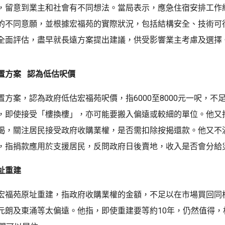
，留意到業主和社會有不同想法。當局表示，應急住宿安排工作
的不同意願，並根據宏福苑的實際狀況，包括結構安全、技術可
全面評估，盡早就長遠方案提出建議，供受影響業主考慮及選擇
置方案 認為低估呎價
置方案，認為政府低估宏福苑呎價，指6000至8000元一呎，不
，即使接受「樓換樓」，亦可能要搬入偏遠或較細的單位。他又
揭，關注居民接受政府收購業權，是否需扣除按揭還款。他又不
，指捐款應用於支援居民，反問政府日後賣地，收入是否會分給
址重建
宏福苑原址重建，指政府收購業權的金額，不足以在市場買回同
元朗及東涌等太偏遠。他指，即使重建要等約10年，仍然值得，