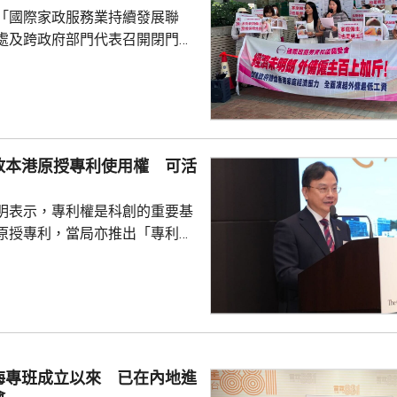
「國際家政服務業持續發展聯
處及跨政府部門代表召開閉門會
凍結外傭最低工資。聯會代表會
對凍薪建議正面，會作出考慮，
家政服務業持續發
月以問卷訪問約6200個外傭僱主
7%強烈反對外傭加薪，認為應凍
放本港原授專利使用權 可活
膳食津貼。組織指，雖然外傭現
5100元，不過連同免費住宿、水
明表示，專利權是科創的重要基
用，僱主每月實...
原授專利，當局亦推出「專利
所有採用本港專利的企業提供稅
將本港原授專利開放大灣區城市
有更多人來港申請專利，活躍本
生態，但人口少，市場細，難以
業，必須依賴其他市場，例如大
海專班成立以來 已在內地進
專利權方面弱點。盧煜明表示，