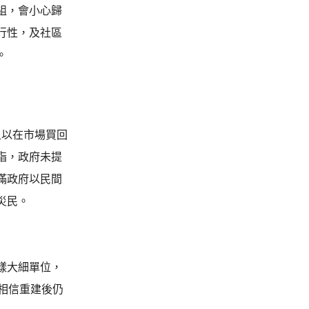
組，會小心歸
行性，及社區
。
足以在市場買回
指，政府未提
滿政府以民間
災民。
樣大細單位，
相信重建後仍