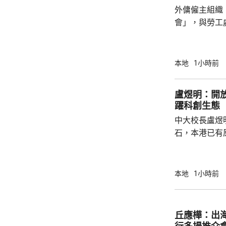
外傭僱主組織
會」，與勞工
議，要求政府
後表示，政府
並保持與持份者溝通。 國際
本地
1小時前
展聯會指，上
家庭，超過9
盧煜明：開
結最低工資及
躍科創生態
時最低工資為
中大校長盧煜
電煤及膳食等費
石，本港已有
盒」安排，向
務優惠，若能
使用，相信會
本地
1小時前
港創科生態。 盧煜明在一個電視節目表示，本
港有良好科研
產出獨角獸企
丘應樺：出
灣區，及解決