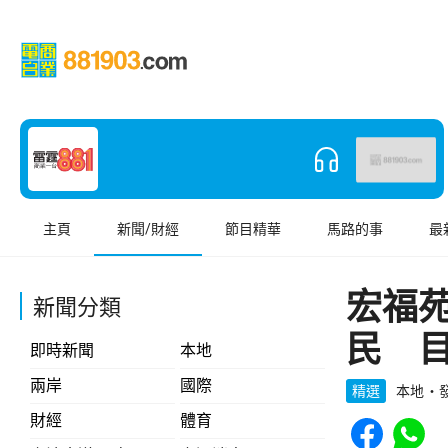
主頁
新聞/財經
節目精華
馬路的事
最
宏福
新聞分類
民 
即時新聞
本地
兩岸
國際
精選
本地
發
Share to Face
Share t
財經
體育