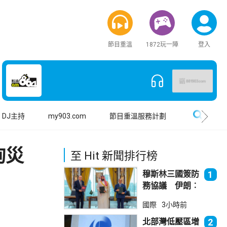
節目重溫
1872玩一陣
登入
搜尋
DJ主持
my903.com
節目重溫服務計劃
詢災
至 Hit 新聞排行榜
穆斯林三國簽防
1
務協議 伊朗︰
不會為沙特帶來
國際
3小時前
安全
北部灣低壓區增
2