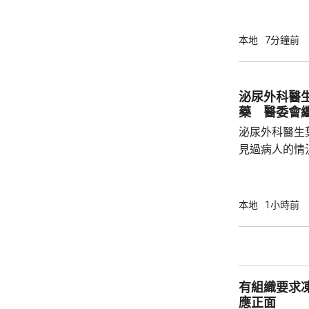
26歲男子在
襲擊。警方及
上有刀傷及流
本地
7分鐘前
者是樓下住戶
救。約7分鐘
倒臥在昭善樓
泌尿外科醫
場證實不治。 警察調查發現，在傷者進入升降
藥 醫委會
機約20秒到達
泌尿外科醫生
見過病人的情
當時的新藥「
向醫委會投訴
今日繼續傳召證人。 葉維晉作
本地
1小時前
人會到診所應
沒有出現的情
由於病人情況
問診。葉維晉
有組織要求
會見病人，只是
應正面