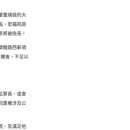
嚴重燒毁的大
指，宏福苑居
序將被拖長。
頌雅路西新項
業權後，不足以
估算長，或會
回業權涉及公
流，及滿足他