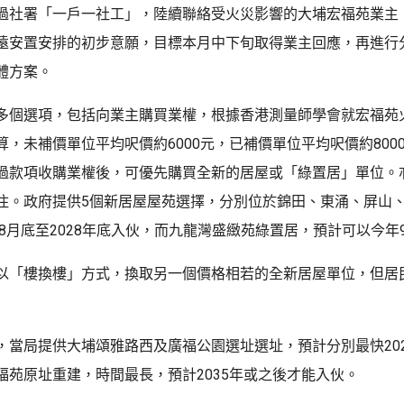
過社署「一戶一社工」，陸續聯絡受火災影響的大埔宏福苑業主
遠安置安排的初步意願，目標本月中下旬取得業主回應，再進行
體方案。
多個選項，包括向業主購買業權，根據香港測量師學會就宏福苑
算，未補價單位平均呎價約6000元，已補價單位平均呎價約800
過款項收購業權後，可優先購買全新的居屋或「綠置居」單位。
住。政府提供5個新居屋屋苑選擇，分別位於錦田、東涌、屏山
年8月底至2028年底入伙，而九龍灣盛緻苑綠置居，預計可以今年
以「樓換樓」方式，換取另一個價格相若的全新居屋單位，但居
，當局提供大埔頌雅路西及廣福公園選址選址，預計分別最快2029
福苑原址重建，時間最長，預計2035年或之後才能入伙。