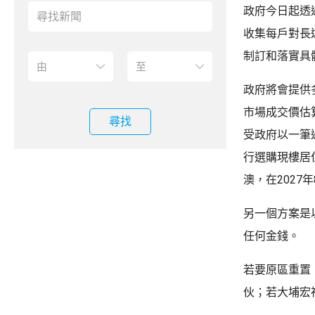
政府今日起透
收集每戶對長
制訂和落實具
政府將會提供
市場成交價估
尋找
受政府以一筆
行選購現樓居
澳，在2027
另一個方案是
任何金錢。
若要原區重置
伙；若大埔宏