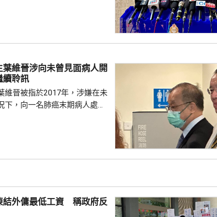
昭善樓升降機，被另一名男子揮刀
救護員到場後，發現受傷男子身
血；他當時清醒，能說得出襲擊
，其後獲送到伊利沙伯醫院搶
後，警方再發現一名46歲男子，
對開地面，懷疑由高處墮下，當
生葉維晉涉向未曾見面病人開
繼續聆訊
另一層後，疑兇進入升降...
葉維晉被指於2017年，涉嫌在未
況下，向一名肺癌末期病人處方
吉舒達」，病人其後離世，家屬
，葉維晉面臨6項指控，醫委會
供時指，通常病
診，未有試過家屬到診所，病人
況。他指，當時病人妹妹解釋，
嚴重並臥床，不能作電話和視像
當時強調診所不是賣藥，堅持要
凍結外傭最低工資 稱政府反
在妹妹拒絕後，他只...