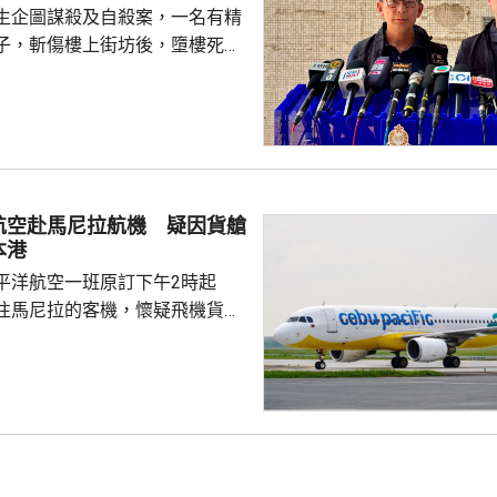
生企圖謀殺及自殺案，一名有精
子，斬傷樓上街坊後，墮樓死
 案發在早上7時許，
6歲男子在昭善樓進入升降機後，
，在袋內取出類似菜刀，集中向
半身施襲，之後逃走。傷者認得
住戶；約7分鐘後，一名46歲男
對開地面，懷疑由高處墮下，當
航空赴馬尼拉航機 疑因貨艙
相信他就是行兇者。警方破門進
本港
樓的單位，發現窗戶打...
平洋航空一班原訂下午2時起
往馬尼拉的客機，懷疑飛機貨艙
要臨時折返本港，並要求局部戒
在場戒備，飛機最終在下午3時
機場運作不受影響。 機管局
5J143編號航班，在下午5時