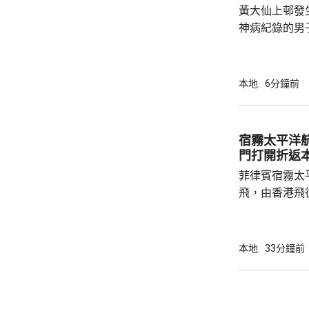
黃大仙上邨發
神病紀錄的男
亡；傷者目前情況危殆。
警方指一名2
行兇男子進入
本地
6分鐘前
傷者頭部和上
行兇者是樓下
子倒臥昭善樓
宿霧太平洋
場證實死亡，
門打開折返
入行兇者在15
菲律賓宿霧太
飛，由香港飛
艙門打開，需
備。消防一度
40分安全著陸，
本地
33分鐘前
網頁顯示，涉事
重新啟航。