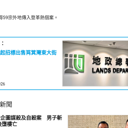
得59宗外地傳入登革熱個案。
：
起招標出售筲箕灣東大街
026
新聞
仙企圖謀殺及自殺案 男子斬
後墮樓亡