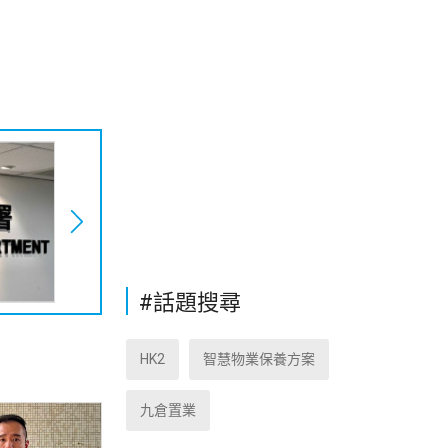
#話題搜尋
HK2
智慧物業保養方案
九倉置業