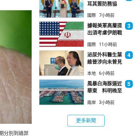
耳其簽防務協
議 伊朗籲穆斯
國際
7小時前
林團結
據報美軍高層提
3
出須考慮伊朗戰
事退出方案
國際
11小時前
泌尿外科醫生葉
4
維晉涉向未曾見
面病人開藥 醫
本地
6小時前
委會繼續聆訊
風暴白海豚逼近
5
華東 料明晚至
周一登陸浙閩一
兩岸
3小時前
帶
更多新聞
期分別到過菲