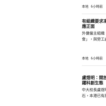
今日繼續傳召證人。 葉維晉作
本地
6小時前
人會到診所應
沒有出現的情
有組織要求
由於病人情況
應正面
問診。葉維晉
外傭僱主組織
會見病人，只是
會」，與勞工
議，要求政府
後表示，政府
並保持與持份者溝通。 國際
本地
6小時前
展聯會指，上
家庭，超過9
結最低工資及
盧煜明：開
時最低工資為
躍科創生態
電煤及膳食等費
中大校長盧煜
石，本港已有
盒」安排，向