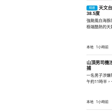
天文台錄
精選
38.5度
強颱風白海豚
極端酷熱的天
至35度或以上
高氣溫34.7
更錄得38.5
本地
1小時前
朗公園超過37度。 在黃大仙，
陽光下在戶外
山頂男司機
一兩分鐘已經
捕
微中暑感覺，
一名男子涉嫌
球。亦有市民指
午約11時半
山頂山頂道1
通標誌，警員
作，並以手襲
本地
1小時前
警員即場拘捕男司機。 受傷