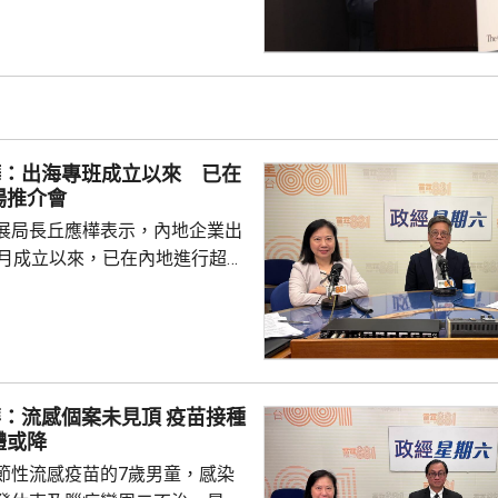
將本港原授專利開放大灣區城市
有更多人來港申請專利，活躍本
生態，但人口少，市場細，難以
業，必須依賴其他市場，例如大
專利權方面弱點。盧煜明表示，
樺：出海專班成立以來 已在
都帶來的機遇，已向政府提...
場推介會
展局長丘應樺表示，內地企業出
0月成立以來，已在內地進行超過
，包括在北京、上海及山東等地，
參與；行政長官李家超出訪中亞
內地及香港企業隨團，簽訂96份
近17億元投資額。 丘應樺
，當局協助企業「出海」時，會
流感個案未見頂 疫苗接種
進來」，鼓勵在香港先成立地區
體或降
並在香港作籌融資，相信對香港
節性流感疫苗的7歲男童，感染
，他下周出訪馬來...