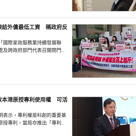
供時指，通常病
診，未有試過家屬到診所，病人
況。他指，當時病人妹妹解釋，
凍結外傭最低工資 稱政府反
嚴重並臥床，不能作電話和視像
當時強調診所不是賣藥，堅持要
「國際家政服務業持續發展聯
在妹妹拒絕後，他只...
處及跨政府部門代表召開閉門會
凍結外傭最低工資。聯會代表會
對凍薪建議正面，會作出考慮，
家政服務業持續發
月以問卷訪問約6200個外傭僱主
7%強烈反對外傭加薪，認為應凍
膳食津貼。組織指，雖然外傭現
放本港原授專利使用權 可活
5100元，不過連同免費住宿、水
用，僱主每月實...
明表示，專利權是科創的重要基
原授專利，當局亦推出「專利
所有採用本港專利的企業提供稅