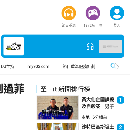
節目重溫
1872玩一陣
登入
搜尋
DJ主持
my903.com
節目重溫服務計劃
到過菲
至 Hit 新聞排行榜
黃大仙企圖謀殺
1
及自殺案 男子
斬傷樓上街坊後
本地
6分鐘前
墮樓亡
沙特巴基斯坦土
2