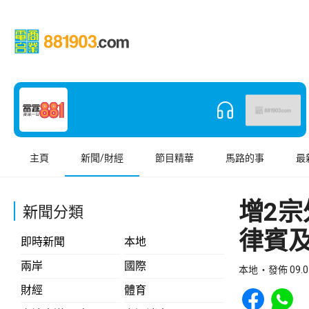
主頁
新聞/財經
節目精華
馬路的事
最
增2
新聞分類
律賓
即時新聞
本地
兩岸
國際
本地
發佈 09.0
Share to Face
Share t
財經
體育