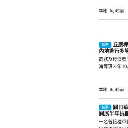
務優惠，若能
使用，相信會
本地
6小時前
港創科生態。 盧煜明在一個電視節目表示，本
港有良好科研
產出獨角獸企
灣區，及解決
丘應
中大亦將把握北
精選
內地進行多
商務及經濟發
海專班去年1
10場推介會
有幾千間企業
時，亦已帶同
本地
8小時前
合作備忘錄，達至
在本台節目指
關日華：
精選
先將企業「引
開展半年抗
總部或公司，
一名曾接種季
整體經濟有幫助