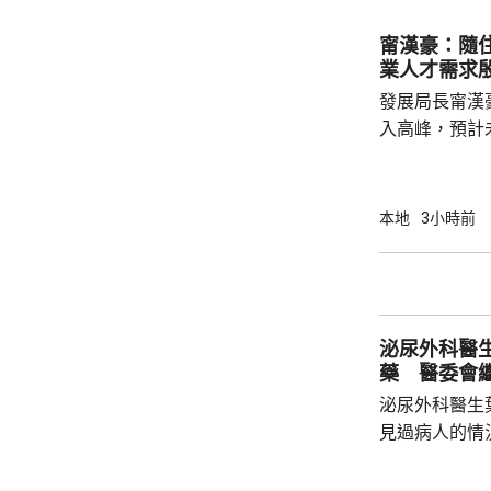
醫院治理；被
甯漢豪：隨
業人才需求
發展局長甯漢
入高峰，預計
造業對人才需
長遠發展，政
造業議會做好
本地
3小時前
藝根基，也要
己，迎接建造業亮麗前
業活動致詞時
先進技術，建
泌尿外科醫
工智能和機器人
藥 醫委會
泌尿外科醫生
見過病人的情
當時的新藥「
向醫委會投訴