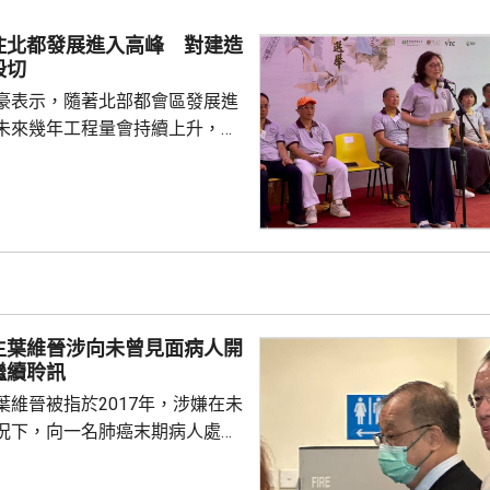
捕人報稱不適，清醒送院檢查。
住北都發展進入高峰 對建造
殷切
豪表示，隨著北部都會區發展進
未來幾年工程量會持續上升，建
求殷切，為支持年輕人在建造業
府會繼續加大資源投放，聯同建
培訓，期望青年要傳承紮實的工
掌握前沿科技，鼓勵青年裝備自
景。 甯漢豪在一個建造
指，建造業界近年積極推動應用
造業正改革轉型，至逐步邁向人
生葉維晉涉向未曾見面病人開
賦能的新時代，提升建造...
繼續聆訊
葉維晉被指於2017年，涉嫌在未
況下，向一名肺癌末期病人處方
吉舒達」，病人其後離世，家屬
，葉維晉面臨6項指控，醫委會