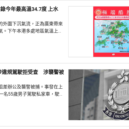
今年最高溫34.7度 上水
的外圍下沉氣流，正為廣東帶來
氣。下午本港多處地區氣溫上升
。 截至下午4時，天文台錄得最
度，是今年以來的最高紀錄。上水
度，黃大仙、打鼓 嶺、跑馬地及元
有市民在猛烈
球場踢足球，他們指，在場上跑
涉違規駕駛拒受查 涉襲警被
大汗淋漓、衣服濕透，甚至有輕
不過因為預約了球場所以繼續踢
阻差辦公及襲警被捕。事發在上
，在街上...
，一名55歲男子駕駛私家車，駛至
28號凌霄閣對開時，沒有遵從交
上前攔截調查，男司機拒絕合
擊警員，導致他的鼻受傷，其他
警員清醒送往瑪麗