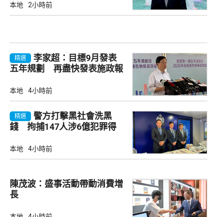
本地
2小時前
李家超：目標9月發表
精選
五年規劃 再盡快發表施政報
告
本地
4小時前
警方打擊黑社會洗黑
精選
錢 拘捕147人涉6億犯罪得
益
本地
4小時前
陳茂波：盛事活動帶動消費增
長
本地
4小時前