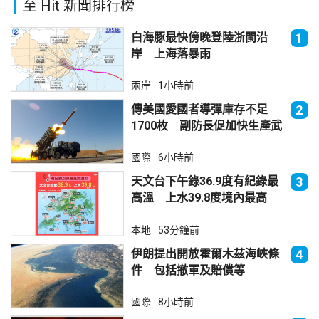
至 Hit 新聞排行榜
白海豚最快傍晚登陸浙閩沿
1
岸 上海落暴雨
兩岸
1小時前
傳美國愛國者導彈庫存不足
2
1700枚 副防長促加快生產武
器
國際
6小時前
天文台下午錄36.9度有紀錄最
3
高溫 上水39.8度境內最高
本地
53分鐘前
伊朗提出開放霍爾木茲海峽條
4
件 包括撤軍及賠償等
國際
8小時前