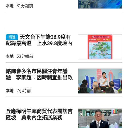
本地
31分鐘前
天文台下午錄36.9度有
精選
紀錄最高溫 上水39.8度境內
最高
本地
53分鐘前
諮詢會多名市民關注青年議
題 李家超︰因時制宜推出政
策
本地
2小時前
丘應樺明午率商貿代表團訪吉
隆坡 冀助內企拓展業務