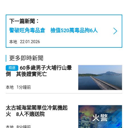
下一篇新聞：
警破旺角毒品倉 檢值520萬毒品拘6人
本地
22.01.2026
更多即時新聞
60多歲男子大埔行山暈
精選
倒 其後證實死亡
本地
1分鐘前
太古城海棠閣單位冷氣機起
火 8人不適送院
本地
8分鐘前