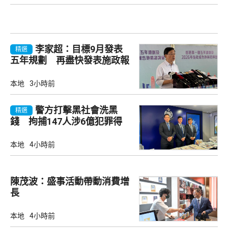
李家超：目標9月發表
精選
五年規劃 再盡快發表施政報
告
本地
3小時前
警方打擊黑社會洗黑
精選
錢 拘捕147人涉6億犯罪得
益
本地
4小時前
陳茂波：盛事活動帶動消費增
長
本地
4小時前