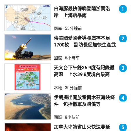
白海豚最快傍晚登陸浙閩沿
1
岸 上海落暴雨
兩岸
55分鐘前
傳美國愛國者導彈庫存不足
2
1700枚 副防長促加快生產武
器
國際
6小時前
天文台下午錄36.9度有紀錄最
3
高溫 上水39.8度境內最高
本地
30分鐘前
伊朗提出開放霍爾木茲海峽條
4
件 包括撤軍及賠償等
國際
8小時前
加拿大卑詩省山火快速蔓延
5