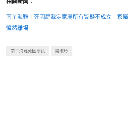
相關新聞：
南丫海難｜死因庭裁定家屬所有質疑不成立 家屬
憤然離場
南丫海難死因研訊
梁淑玲