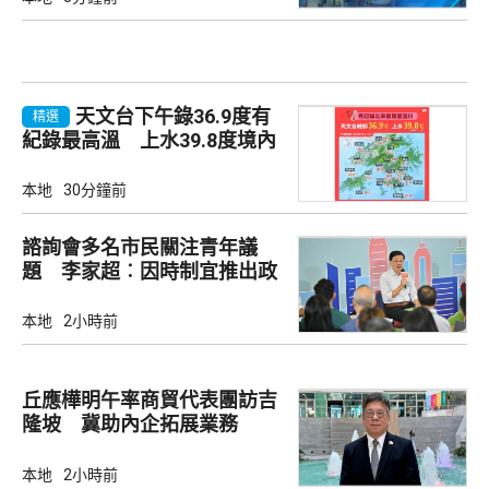
天文台下午錄36.9度有
精選
紀錄最高溫 上水39.8度境內
最高
本地
30分鐘前
諮詢會多名市民關注青年議
題 李家超︰因時制宜推出政
策
本地
2小時前
丘應樺明午率商貿代表團訪吉
隆坡 冀助內企拓展業務
本地
2小時前