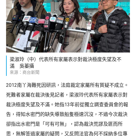
梁淑玲（中）代表所有家屬表示對裁決極度失望及不
滿 吳蓁攝
來源：商台新聞
2012南丫海難死因研訊，法庭裁定家屬所有質疑不成立。
死難者家屬在裁決後見記者，梁淑玲代表所有家屬表示對
裁決極度失望及不滿。她指13年前從獨立調查委員會的報
告，得知水密門的缺失導致船隻極速沉沒，不過今次裁決
卻指出水密門是「可有可無」，認為裁決荒謬及匪而所
思，無解答過家屬的疑問，又反問法官為何不採納多位專