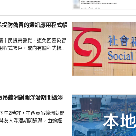
絡交由漁護署化驗。 警方表
查，案件暫時列作雜項處理，案
警區特遣隊跟進，暫時未有人被
民提防偽冒的通訊應用程式帳
籲市民提高警覺，避免回覆偽冒
用程式帳戶，或向有關程式帳戶
社署服
誘騙市民回覆其短訊或點擊短訊
，以盗取市民的個人資料。社署
式帳戶沒有任何關係，已將事件
西貢吊鐘洲對開浮潛期間遇溺
子下午2時許，在西貢吊鐘洲對開
，與友人浮潛期間遇溺，由途經船
西貢水警基地，再由救護車送將
，其後證實死亡，死因有待驗屍