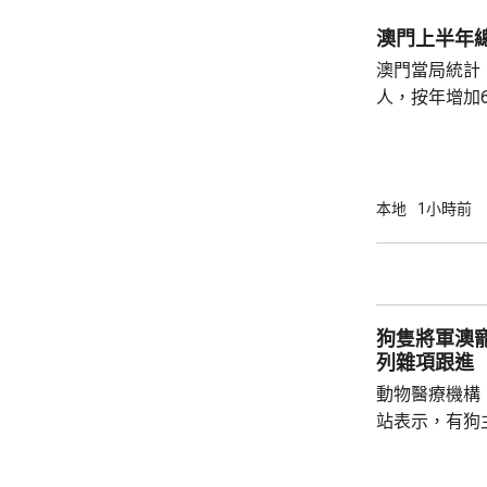
澳門上半年總
澳門當局統計，
人，按年增加6
37.1萬人。
52%；死亡人
瘤、循環系統疾病
方面，上半年
本地
1小時前
1466人，按
471人，按年
狗隻將軍澳
列雜項跟進
動物醫療機構
站表示，有狗
道的寵物公園
適，狗主將狗