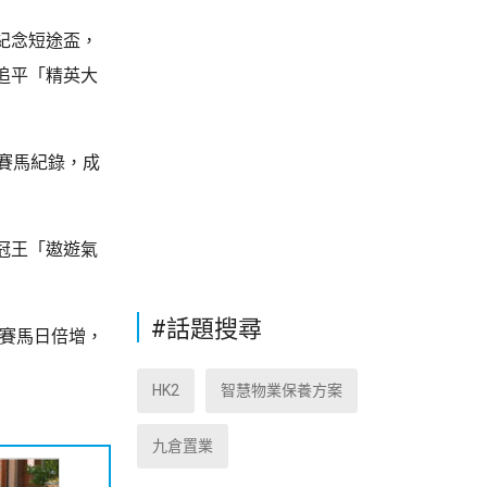
紀念短途盃，
追平「精英大
賽馬紀錄，成
冠王「遨遊氣
#話題搜尋
個賽馬日倍增，
HK2
智慧物業保養方案
九倉置業