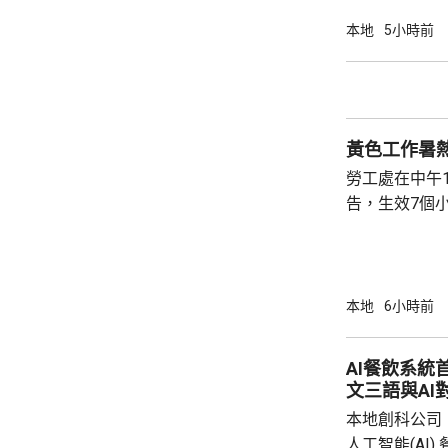
確定。
本地
5小時前
黃色工作暑
勞工處在中午
告，生效7個
本地
6小時前
AI餐飲系統
文三語與AI
本地創科公司
人工智能(AI