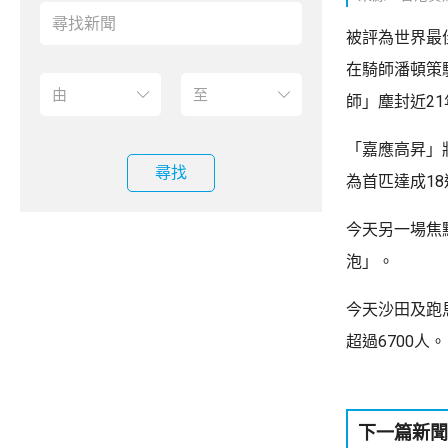
被評為世界最
在騎師潘頓策
師」塵封近21
「嘉應高昇」
尋找
為首匹達成1
今天另一場焦
泡」。
今天沙田及跑
超過6700人。
下一篇新聞