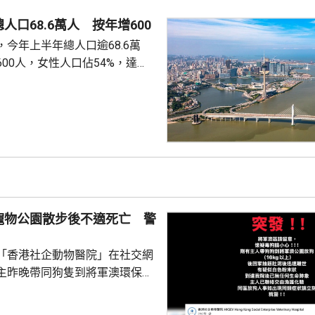
人口68.6萬人 按年增600
今年上半年總人口逾68.6萬
00人，女性人口佔54%，達
新生嬰兒有1340名，男嬰佔逾
數1329人，首3位死因分別是腫
和呼吸系統疾病。 人口流動
從內地持單程證的新來澳人士有
年少150人；新批給准許居留人士
少逾420人。
寵物公園散步後不適死亡 警
「香港社企動物醫院」在社交網
主昨晚帶同狗隻到將軍澳環保大
散步，回家後狗隻抽筋、肚瀉不
隻送往寵物診所，狗隻其後死