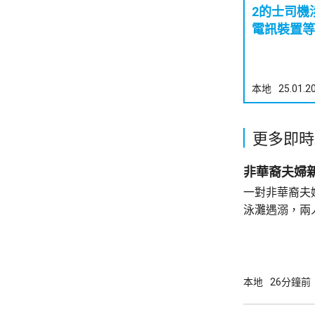
2的士司機
電訊裝置等
本地
25.01.2
更多即時
非華裔夫婦
一對非華裔夫
泳灘遇溺，兩人昏迷
許接報有人遇
分別由途人及
本地
26分鐘前