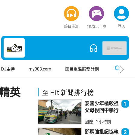
節目重溫
1872玩一陣
登入
搜尋
DJ主持
my903.com
節目重溫服務計劃
精英
至 Hit 新聞排行榜
泰國少年槍殺祖
1
父母後回中學行
兇 累計最少8
國際
2小時前
死23傷
鄧炳強批記協執
2