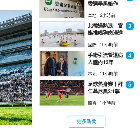
委選舉黑箱作
業 警告如危害
本地
6小時前
國安一定「釘死
你」
北韓遇熱浪 官
3
媒推喝狗肉湯進
補
國際
10小時前
手術引流管遺病
4
人體內12年
女醫生石岳容專
本地
11小時前
業失當除牌1個
月
足球熱身賽丨拜
5
仁慕尼黑2:1擊
敗阿士東維拉
體育
1小時前
更多新聞