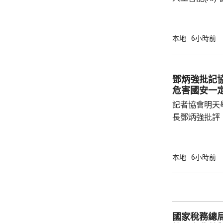
用。食客掃描
音或文字對話
話或英文對話
本地
6小時前
AI推薦菜式
牌文化等。 率先試行的是機場一間餐廳，有內
地旅客體驗後
鄧炳強批記
招牌菜式，較
危害國安一
薦適合的菜式；
記者協會明天
長鄧炳強批評
力的團體，據
媒體和網媒記
有，難以稱得
本地
6小時前
有公布參選人的名
記協劣績斑斑
智英案中立場
為捍衛新聞自
國家稅務總
濫用職工會名義