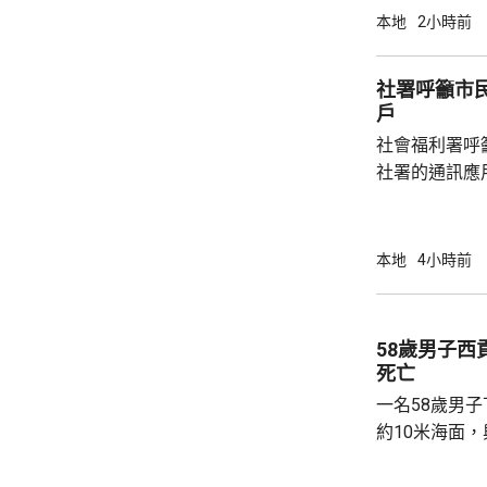
亡，狗主事後聯
本地
2小時前
示，經初步調
件交由將軍澳
社署呼籲市
捕。
戶
社會福利署呼
社署的通訊應
提供個人資料。 偽冒程式帳戶訛稱代表
務中心，企圖
內的不明連結
本地
4小時前
強調與有關程
交警方跟進。
58歲男子
死亡
一名58歲男
約10米海面
家救起，送到
軍澳醫院搶救