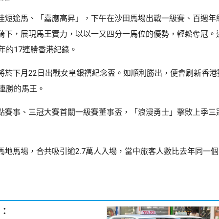
佳短途馬、「嘉應高昇」，下午在沙田馬場出戰一級賽、百週年
騎下，展現馬王實力，以以一又四分一馬位的優勢，輕鬆奪冠。
年的17連勝香港紀錄。
將於下月22日出戰女皇銀禧紀念盃。如順利勝出，便會刷新香港
8連勝的馬王。
點賽事、三冠大賽首關一級賽董事盃，「浪漫勇士」擊敗上季三
馬地馬場，合共吸引逾2.7萬人入場，當中旅客人數比去年同一
：