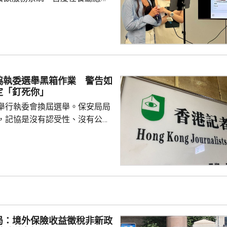
點餐的二維碼後，會出現與AI語
的介面，可選擇以廣東話、普通
，食客根據AI指示點餐，亦可讓
、解答疑難，及介紹食物故事和品
表示，以往點餐前會在網上搜尋
協執委選舉黑箱作業 警告如
為耗時，而AI能因應需求快速推
定「釘死你」
又指自己不...
舉行執委會換屆選舉。保安局局
，記協是沒有認受性、沒有公信
報今次參選的全部是外媒、自由
者，批評一個主流傳媒的人都沒
上做香港記者協會；又指記協沒
字，是黑箱作業。 鄧炳強指
，在黑暴期間為暴徒護航，在黎
偏頗，誤導公眾，宣稱黎智英因
由而身陷囹圄。他又批評有團體
局：境外保險收益徵稅非新政
，從事與職工會無關的行...