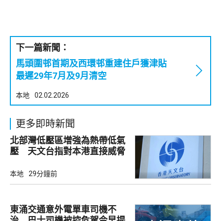
下一篇新聞：
馬頭圍邨首期及西環邨重建住戶獲津貼
最遲29年7月及9月清空
本地
02.02.2026
更多即時新聞
北部灣低壓區增強為熱帶低氣
壓 天文台指對本港直接威脅
不大
本地
29分鐘前
東涌交通意外電單車司機不
治 巴士司機被控危駕今早提