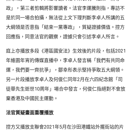
政」，第三者剪輯將影響讀者。法官李運騰則指，專訪不
是於同一場合拍攝，無法從上文下理判斷李卓人所講的五
大綱領是否意指「結束一黨專政」，質疑證據價值。控方
回應指，同意法官的觀察，證據只會引述李卓人所言。
庭上亦播放多段《港區國安法》生效後的片段，包括2021
年維園年宵的傳媒直播中，李卓人發言稱「我們有共同命
運，我們要一齊抗爭」，鄒幸彤表示堅持爭取五大綱領。
另一片段播放李卓人及何俊仁同年2月在六四紀念館「司
徒華先生逝世10周年」場合中發言，何俊仁指絕對不會放
棄香港及中國民主運動。
法官質疑畫面重覆播放
控方又播放支聯會2021年5月在沙田港鐵站外擺街站的片