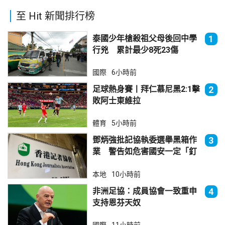
至 Hit 新聞排行榜
泰國少年槍殺祖父母後回中學
1
行兇 累計最少8死23傷
國際
6小時前
足球熱身賽丨拜仁慕尼黑2:1擊
2
敗阿士東維拉
體育
5小時前
鄧炳強批記協執委選舉黑箱作
3
業 警告如危害國安一定「釘
死你」
本地
10小時前
非洲足協：成員協會一致重申
4
支持恩芬天奴