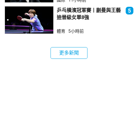
國際
11小時前
乒乓橫濱冠軍賽丨蒯曼與王藝
5
迪晉級女單8強
體育
5小時前
更多新聞