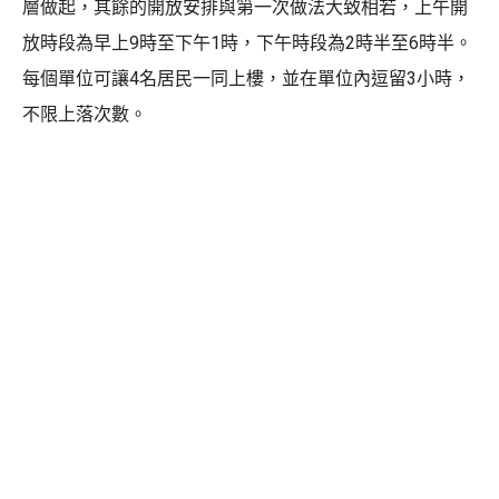
層做起，其餘的開放安排與第一次做法大致相若，上午開
放時段為早上9時至下午1時，下午時段為2時半至6時半。
每個單位可讓4名居民一同上樓，並在單位內逗留3小時，
不限上落次數。