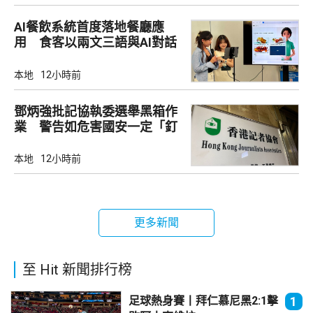
AI餐飲系統首度落地餐廳應
用 食客以兩文三語與AI對話
點餐
本地
12小時前
鄧炳強批記協執委選舉黑箱作
業 警告如危害國安一定「釘
死你」
本地
12小時前
更多新聞
至 Hit 新聞排行榜
足球熱身賽丨拜仁慕尼黑2:1擊
1