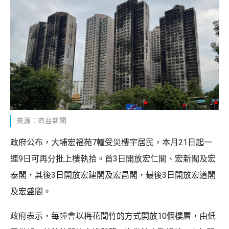
來源：商台新聞
政府公布，大埔宏福苑7幢受災樓宇居民，本月21日起一
連9日可再分批上樓執拾。首3日開放宏仁閣、宏新閣及宏
泰閣，其後3日開放宏建閣及宏昌閣，最後3日開放宏道閣
及宏盛閣。
政府表示，每幢會以梅花間竹的方式開放10個樓層，由低