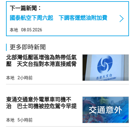
下一篇新聞：
國泰航空下周六起 下調客運燃油附加費
本地
08.05.2026
更多即時新聞
北部灣低壓區增強為熱帶低氣
壓 天文台指對本港直接威脅
不大
本地
2小時前
東涌交通意外電單車司機不
治 巴士司機被控危駕今早提
堂
本地
5小時前