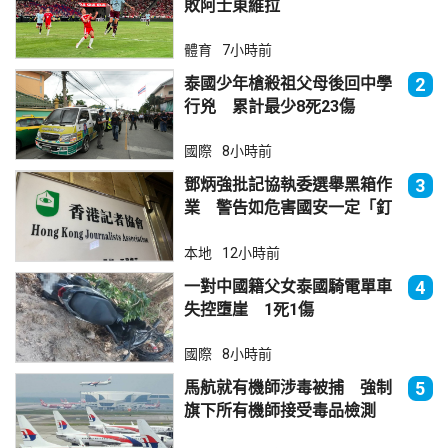
敗阿士東維拉
體育
7小時前
泰國少年槍殺祖父母後回中學
2
行兇 累計最少8死23傷
國際
8小時前
鄧炳強批記協執委選舉黑箱作
3
業 警告如危害國安一定「釘
死你」
本地
12小時前
一對中國籍父女泰國騎電單車
4
失控墮崖 1死1傷
國際
8小時前
馬航就有機師涉毒被捕 強制
5
旗下所有機師接受毒品檢測