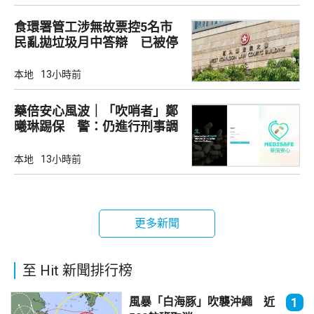
食環署管工涉無故票控5名市
民亂拋垃圾月中答辯 已被停
職
本地
13小時前
藥倍安心風波｜「吹哨者」鄭
曦琳踢保 警：仍進行刑事調
查
本地
13小時前
更多新聞
至 Hit 新聞排行榜
風暴「白海豚」吹襲沖繩 近
1