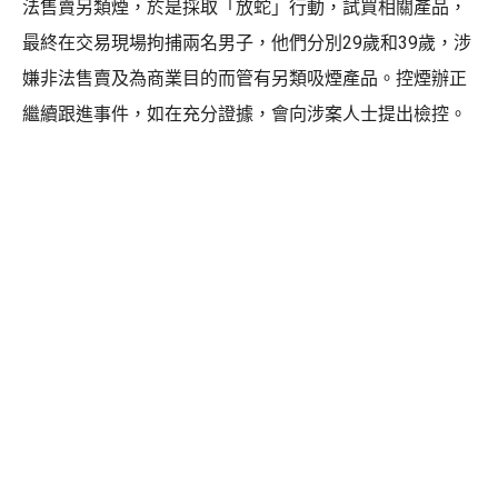
法售賣另類煙，於是採取「放蛇」行動，試買相關產品，
最終在交易現場拘捕兩名男子，他們分別29歲和39歲，涉
嫌非法售賣及為商業目的而管有另類吸煙產品。控煙辦正
繼續跟進事件，如在充分證據，會向涉案人士提出檢控。