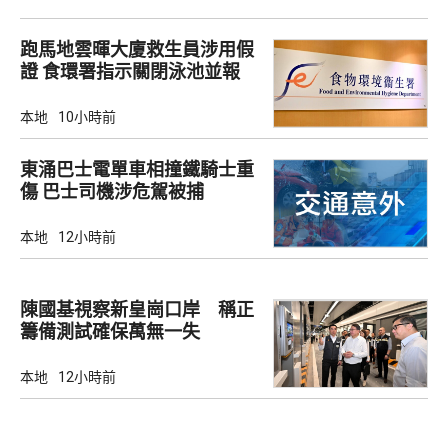
跑馬地雲暉大廈救生員涉用假
證 食環署指示關閉泳池並報
警
本地
10小時前
東涌巴士電單車相撞鐵騎士重
傷 巴士司機涉危駕被捕
本地
12小時前
陳國基視察新皇崗口岸 稱正
籌備測試確保萬無一失
本地
12小時前