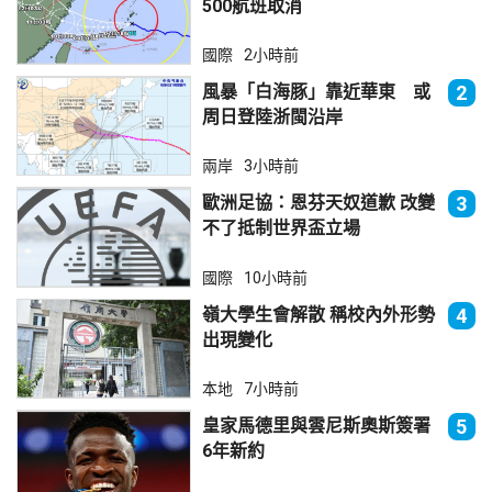
500航班取消
國際
2小時前
風暴「白海豚」靠近華東 或
2
周日登陸浙閩沿岸
兩岸
3小時前
歐洲足協：恩芬天奴道歉 改變
3
不了抵制世界盃立場
國際
10小時前
嶺大學生會解散 稱校內外形勢
4
出現變化
本地
7小時前
皇家馬德里與雲尼斯奧斯簽署
5
6年新約