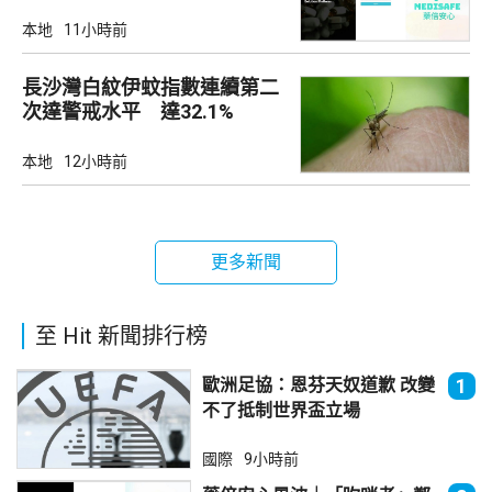
查
本地
11小時前
長沙灣白紋伊蚊指數連續第二
次達警戒水平 達32.1%
本地
12小時前
更多新聞
至 Hit 新聞排行榜
歐洲足協：恩芬天奴道歉 改變
1
不了抵制世界盃立場
國際
9小時前