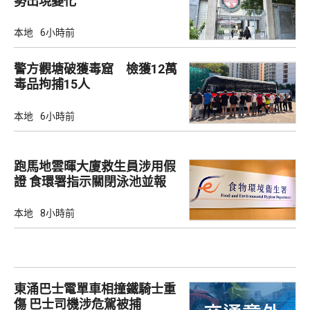
勢出現變化
本地
6小時前
警方觀塘破獲毒窟 檢獲12萬
毒品拘捕15人
本地
6小時前
跑馬地雲暉大廈救生員涉用假
證 食環署指示關閉泳池並報
警
本地
8小時前
東涌巴士電單車相撞鐵騎士重
傷 巴士司機涉危駕被捕