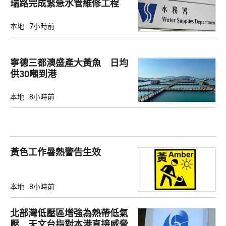
瑞路完成緊急水管維修工程
本地
7小時前
寧德三都澳盛產大黃魚 日均
供30噸到港
本地
8小時前
黃色工作暑熱警告生效
本地
8小時前
北部灣低壓區增強為熱帶低氣
壓 天文台指對本港直接威脅