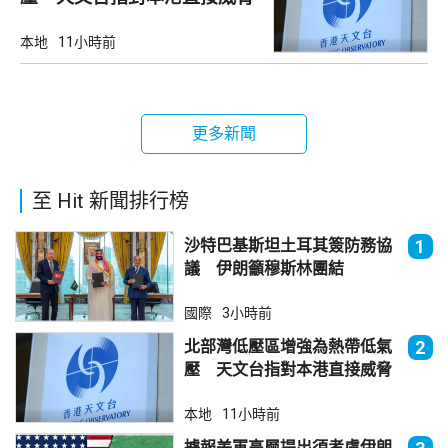
不大
本地
11小時前
更多新聞
至 Hit 新聞排行榜
沙特巴基斯坦土耳其簽防務協
1
議 伊朗籲穆斯林團結
國際
3小時前
北部灣低壓區增強為熱帶低氣
2
壓 天文台指對本港直接威脅
不大
本地
11小時前
據報美軍高層提出須考慮伊朗