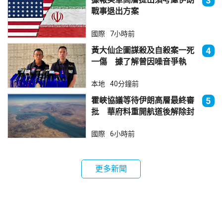
3
戰事退出方案
國際
7小時前
黃大仙企圖謀殺及自殺案一死
4
一傷 據了解曾因噪音爭執
本地
40分鐘前
霍峽協議等待伊朗高層最終審
5
批 華府料重開航道後解除封
鎖
國際
6小時前
更多新聞