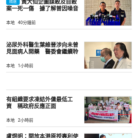
黃大仙企圖謀殺及自殺
精選
案一死一傷 據了解曾因噪音
爭執
本地
40分鐘前
泌尿外科醫生葉維晉涉向未曾
見面病人開藥 醫委會繼續聆
訊
本地
1小時前
有組織要求凍結外傭最低工
資 稱政府反應正面
本地
2小時前
盧煜明：開放本港原授專利使