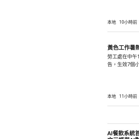
家救起，送到
軍澳醫院搶救
確定。
本地
10小時前
黃色工作暑
勞工處在中午
告，生效7個
本地
11小時前
AI餐飲系統