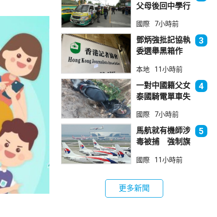
父母後回中學行
兇 累計最少8
國際
7小時前
死23傷
鄧炳強批記協執
3
委選舉黑箱作
業 警告如危害
本地
11小時前
國安一定「釘死
你」
一對中國籍父女
4
泰國騎電單車失
控墮崖 1死1
國際
7小時前
傷
馬航就有機師涉
5
毒被捕 強制旗
下所有機師接受
國際
11小時前
毒品檢測
更多新聞