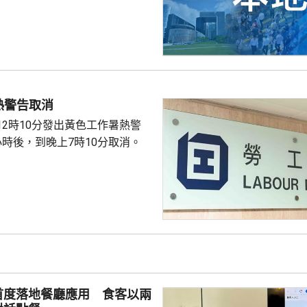
西貢水警基地，再由救護車送將
，其後證實死亡，死因有待驗屍
熱警告取消
12時10分發出黃色工作暑熱警
小時後，到晚上7時10分取消。
首度落地餐廳應用 食客以兩