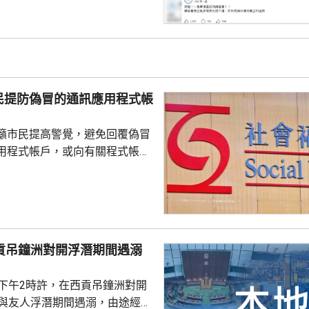
絡交由漁護署化驗。 警方表
查，案件暫時列作雜項處理，案
警區特遣隊跟進，暫時未有人被
民提防偽冒的通訊應用程式帳
籲市民提高警覺，避免回覆偽冒
用程式帳戶，或向有關程式帳戶
社署服
誘騙市民回覆其短訊或點擊短訊
，以盗取市民的個人資料。社署
式帳戶沒有任何關係，已將事件
西貢吊鐘洲對開浮潛期間遇溺
子下午2時許，在西貢吊鐘洲對開
，與友人浮潛期間遇溺，由途經船