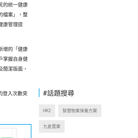
民的統一健康
的檔案」，整
健康管理提
新增的「健康
戶掌握自身健
及簡潔版面，
#話題搜尋
均登入次數突
HK2
智慧物業保養方案
九倉置業