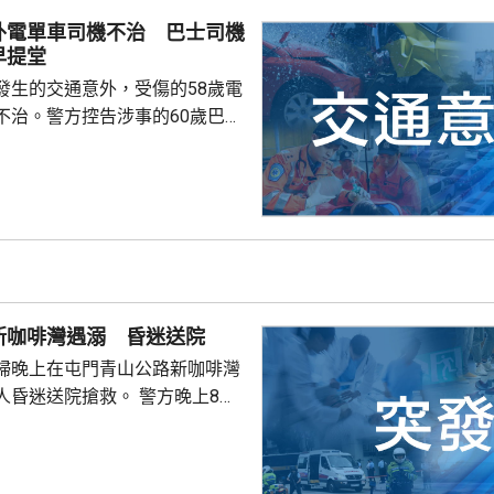
外電單車司機不治 巴士司機
早提堂
發生的交通意外，受傷的58歲電
不治。警方控告涉事的60歲巴士
導致他人死亡，案件今早在屯門
。一輛
涌東交匯處行駛，去到近北大嶼
，懷疑切線撞到一架電單車。電
車頭，推行約20米。電單車司機
，昏迷送往北大嶼山醫院，延至
許證實死亡。
新咖啡灣遇溺 昏迷送院
婦晚上在屯門青山公路新咖啡灣
送院搶救。 警方晚上8時
溺。兩名年齡20及23歲的事主，
消防救起，昏迷送往屯門醫院。