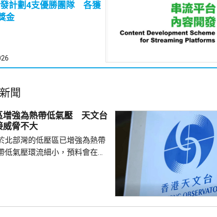
發計劃4支優勝團隊 各獲
獎金
026
新聞
區增強為熱帶低氣壓 天文台
接威脅不大
於北部灣的低壓區已增強為熱帶
帶低氣壓環流細小，預料會在今
並逐漸減弱，與香港保持相當距
接威脅不大。除非該熱帶低氣壓
沿岸的路徑，否則需要發出一號
會頗低。天文台會密切監察該熱
度及動向。