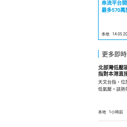
串流平台開
最多570萬
本地
14.05.2
更多即時
北部灣低壓
指對本港直
天文台指，位
低氣壓。該熱
日橫過海南島
離，對本港直
採取靠近廣東
本地
1小時前
戒備信號的機
帶低氣壓的強