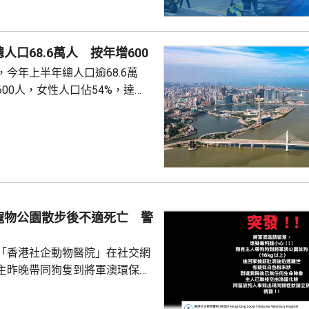
人口68.6萬人 按年增600
今年上半年總人口逾68.6萬
00人，女性人口佔54%，達
新生嬰兒有1340名，男嬰佔逾
數1329人，首3位死因分別是腫
和呼吸系統疾病。 人口流動
從內地持單程證的新來澳人士有
年少150人；新批給准許居留人士
少逾420人。
寵物公園散步後不適死亡 警
「香港社企動物醫院」在社交網
主昨晚帶同狗隻到將軍澳環保大
散步，回家後狗隻抽筋、肚瀉不
隻送往寵物診所，狗隻其後死