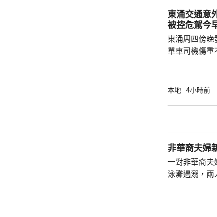
東涌交通意
被控危駕今
東涌周四傍晚
單車司機傷重
司機危險駕駛
裁判法院提堂。 事發在周四傍晚6時許
龍運巴士沿東
本地
4小時前
山公路出口時
單車攝入巴士
身體多處受傷
周五早上8時
非華裔夫婦
一對非華裔夫
泳灘遇溺，兩人昏迷
許接報有人遇
分別由途人及