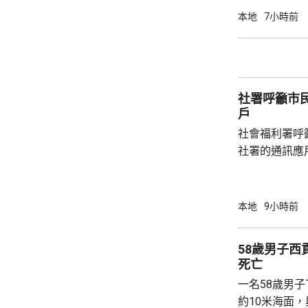
亡，狗主事後聯
本地
7小時前
示，經初步調
件交由將軍澳
捕。
社署呼籲市
戶
社會福利署呼
社署的通訊應
提供個人資料。 偽冒程式帳戶訛稱代表
務中心，企圖
內的不明連結
本地
9小時前
強調與有關程
交警方跟進。
58歲男子
死亡
一名58歲男
約10米海面