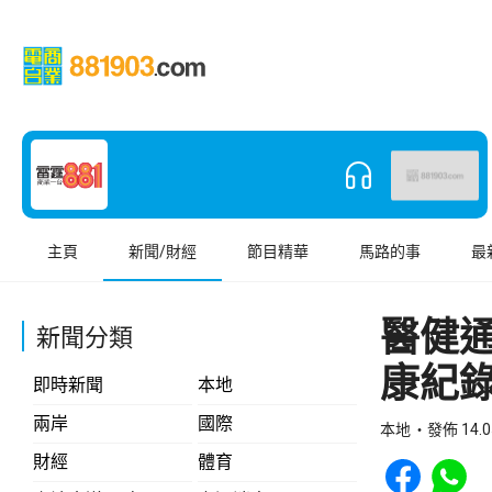
主頁
新聞/財經
節目精華
馬路的事
最
醫健通
新聞分類
康紀
即時新聞
本地
兩岸
國際
本地
發佈 14.0
Share to Face
Share t
財經
體育