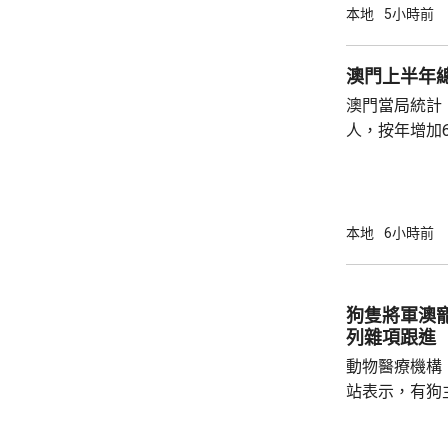
本地
5小時前
澳門上半年總
澳門當局統計，
人，按年增加6
37.1萬人。
52%；死亡人
瘤、循環系統疾病
方面，上半年
本地
6小時前
1466人，按
471人，按年
狗隻將軍澳
列雜項跟進
動物醫療機構
站表示，有狗
道的寵物公園
適，狗主將狗