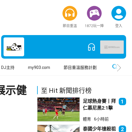
節目重溫
1872玩一陣
登入
搜尋
DJ主持
my903.com
節目重溫服務計劃
展示健
至 Hit 新聞排行榜
足球熱身賽丨拜
1
仁慕尼黑2:1擊
敗阿士東維拉
體育
6小時前
泰國少年槍殺祖
2