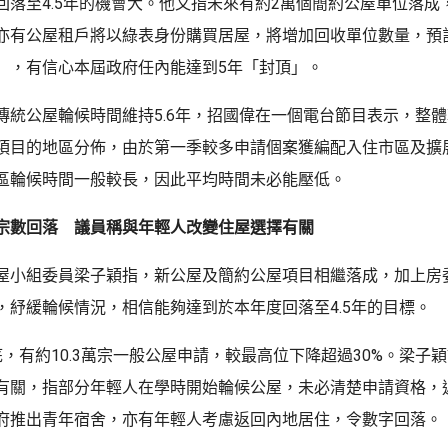
回落至4.5年的機會大。他又指未來有約2萬個簡約公屋單位落成
亦有公屋租戶將以綠表身份購買居屋，將增加回收單位數量，預
」，有信心本屆政府任內能達到5年「封頂」。
傳統公屋輪候時間維持5.6年，招國偉在一個電台節目表示，整
項目的地區分佈，由於第一季較多申請個案獲編配入住市區及擴
區輪候時間一般較長，因此平均時間未必能壓低。
宗數回落 議員稱與年輕人改變住屋選擇有關
屋小組委員梁子穎指，新公屋及簡約公屋項目相繼落成，加上房
，紓緩輪候情況，相信能夠達到於本年度回落至4.5年的目標。
底，有約10.3萬宗一般公屋申請，較最高位下降超過30%。梁子
有關，指部分年輕人在學時開始輪候公屋，未必清楚申請資格，
府推出青年宿舍，亦有年輕人考慮返回內地居住，令數字回落。