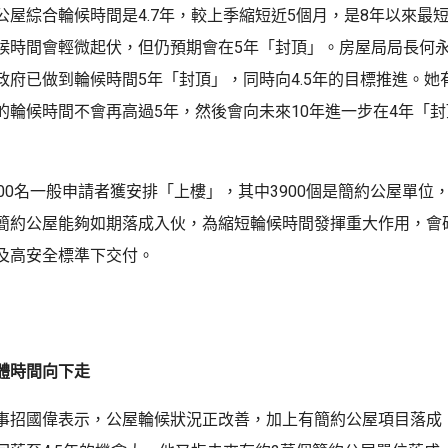
公屋綜合輪候時間是4.7年，較上季縮短近5個月，是8年以來最
候時間會輕微起伏，但仍預期會在5年「封頂」。房屋局局長何
政府已做到輪候時間5年「封頂」，同時向4.5年的目標推進。她
的輪候時間不會再高過5年，然後會向未來10年進一步在4年「
00名一般申請者獲安排「上樓」，其中3900個是簡約公屋單位，
簡約公屋能夠如期落成入伙，為縮短輪候時間發揮重大作用，會
及高安全標準下交付。
體時間向下走
事招國偉表示，公屋輪候狀況正改善，加上有簡約公屋項目落成