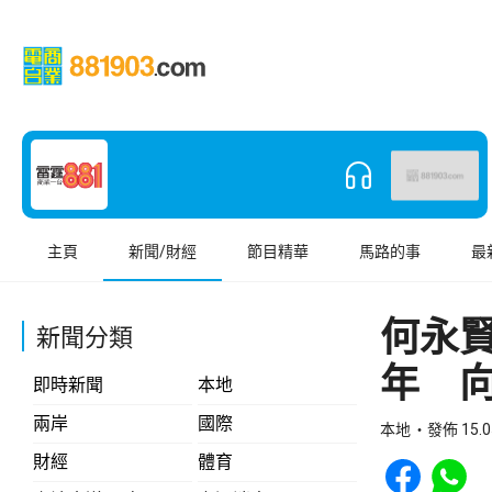
主頁
新聞/財經
節目精華
馬路的事
最
何永
新聞分類
年 
即時新聞
本地
兩岸
國際
本地
發佈 15.0
Share to Face
Share t
財經
體育