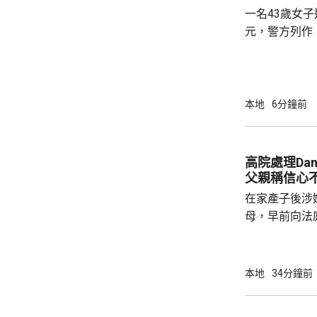
一名43歲女子
元，警方列作
時無人被捕。 警方前日接報，事主早前收到自
稱內地執法人
行，要求她繳
於上月2日至本
本地
6分鐘前
萬元至騙徒指
報案求助。
高院處理Da
父親稱信心
在家產子後涉嫌
母，早前向法
法院宣判3年保
理申請。Dan
示，懷著戰戰
本地
34分鐘前
大，若申請遭拒絕會爭
早前表示，每