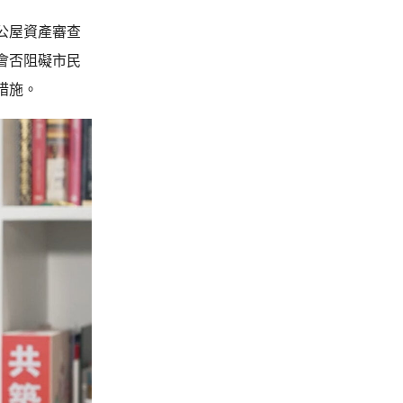
公屋資產審查
會否阻礙市民
措施。