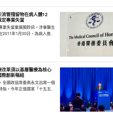
時，時間不足以餵哺母乳，指兒
愈下。
引流管殘留物在病人體12
裁定專業失當
專業失當案展開聆訊。涉事醫生
2011年1月30日，為病人進行
瘤切除手術後，無完整取出引流
2023年向另一位醫生求診，進行
發現，有三條引流管殘留物，遺
12年。醫委會裁定涉事醫生專業
療改革須以基層醫療為核心
被完全拔除，亦應及時察覺引流
國際創新樞紐
指石岳容的行為，低於合理預期
、全國政協常委高永文出席一個
的專業標準。 辯...
時指，今年正值國家「十五五」
，高質量發展已不單是追求速度
重塑以健康為導向的醫療體系。
人口老化挑戰，不能單靠興建醫