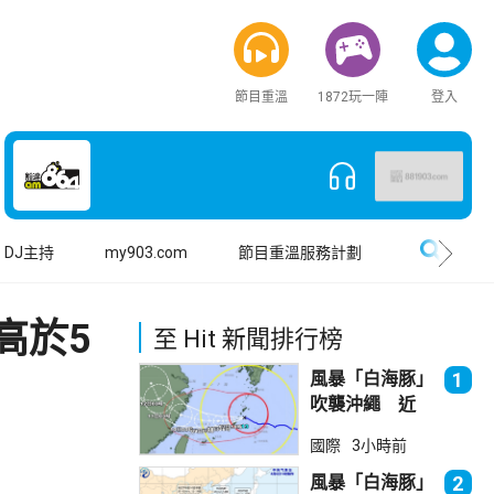
節目重溫
1872玩一陣
登入
搜尋
DJ主持
my903.com
節目重溫服務計劃
高於5
至 Hit 新聞排行榜
風暴「白海豚」
1
吹襲沖繩 近
500航班取消
國際
3小時前
風暴「白海豚」
2