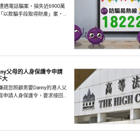
遭遇電話騙案，損失近6900萬
「以欺騙手段取得財產」案，暫
員來電，訛稱她涉嫌干犯刑事罪
交保證金以證清白，事主按指示
月1日期間，先後轉賬約6894
定的銀行戶口，其後懷疑受騙，
nny父母的人身保護令申請
不大
疏忽照顧男嬰Danny的港人父
庭申請人身保護令，要求接回被
護令的Danny，高等法院早上處
ny的父親曾偉邦進入法庭前表
兢兢的心情應付審訊，信心不
取上訴。 Danny的父母
星期只可到收容所探視兒子一