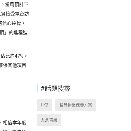
短。當局預計下
永賢接受電台訪
有信心達標，
封頂」的進程進
佔比約47%。
確保其他項目
#話題搜尋
HK2
智慧物業保養方案
九倉置業
，相信本年度