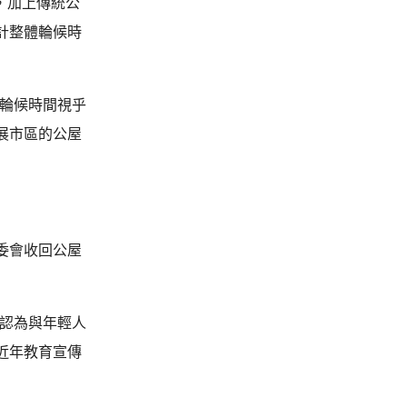
，加上傳統公
計整體輪候時
體輪候時間視乎
展市區的公屋
委會收回公屋
穎認為與年輕人
近年教育宣傳