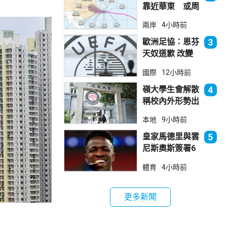
靠近華東 或周
日登陸浙閩沿岸
兩岸
4小時前
歐洲足協：恩芬
3
天奴道歉 改變
不了抵制世界盃
國際
12小時前
立場
嶺大學生會解散
4
稱校內外形勢出
現變化
本地
9小時前
皇家馬德里與雲
5
尼斯奧斯簽署6
年新約
體育
4小時前
更多新聞