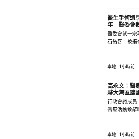
次、每次1小
子的健康每況
醫生手術遺
年 醫委會
醫委會就一宗
石岳容，被指在
右乳房纖維腺
管；直至病人
乳房檢查時才
本地
1小時前
留在病人體內
失當罪成。 控方引述專家報告指，醫生有責任
高永文：醫
確保引流管已
夥大灣區建
管長度有異，
行政會議成員
醫療活動致辭
規劃開局之年
與規模，更需
他強調，面對
本地
1小時前