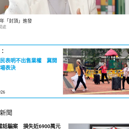
4年「封頂」進發
聞處
：
民表明不出售業權 冀開
場表決
026
新聞
電話騙案 損失近6900萬元