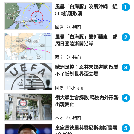
風暴「白海豚」吹襲沖繩 近
1
500航班取消
國際
2小時前
風暴「白海豚」靠近華東 或
2
周日登陸浙閩沿岸
兩岸
3小時前
歐洲足協：恩芬天奴道歉 改變
3
不了抵制世界盃立場
國際
11小時前
嶺大學生會解散 稱校內外形勢
4
出現變化
本地
8小時前
皇家馬德里與雲尼斯奧斯簽署
5