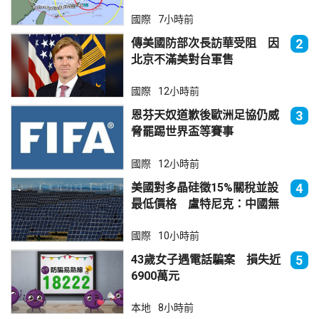
國際
7小時前
傳美國防部次長訪華受阻 因
2
北京不滿美對台軍售
國際
12小時前
恩芬天奴道歉後歐洲足協仍威
3
脅罷踢世界盃等賽事
國際
12小時前
美國對多晶硅徵15%關稅並設
4
最低價格 盧特尼克：中國無
法再傾銷
國際
10小時前
43歲女子遇電話騙案 損失近
5
6900萬元
本地
8小時前