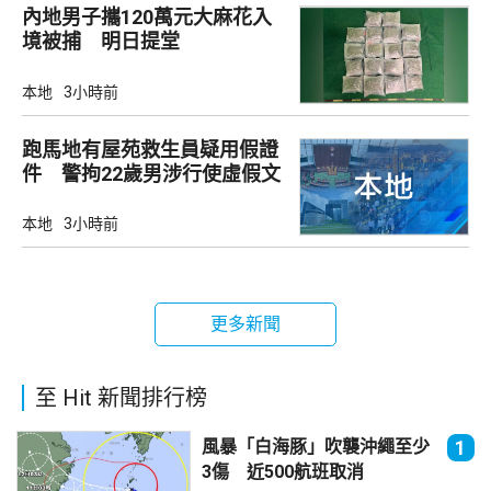
內地男子攜120萬元大麻花入
境被捕 明日提堂
本地
3小時前
跑馬地有屋苑救生員疑用假證
件 警拘22歲男涉行使虛假文
書
本地
3小時前
更多新聞
至 Hit 新聞排行榜
風暴「白海豚」吹襲沖繩至少
1
3傷 近500航班取消