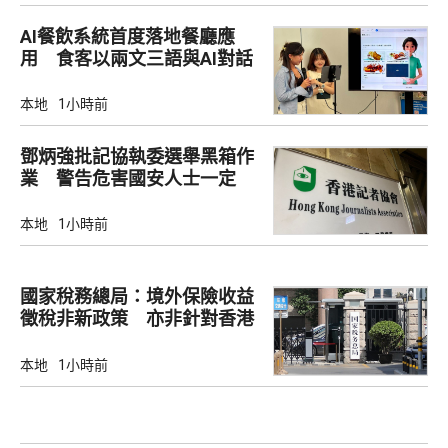
AI餐飲系統首度落地餐廳應
用 食客以兩文三語與AI對話
點餐
本地
1小時前
鄧炳強批記協執委選舉黑箱作
業 警告危害國安人士一定
「釘死你」
本地
1小時前
國家稅務總局：境外保險收益
徵稅非新政策 亦非針對香港
市場
本地
1小時前