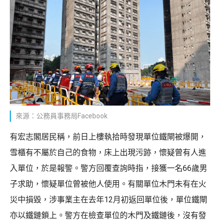
來源：公務員事務局Facebook
有宏志閣居民稱，前日上樓執拾時發現單位鐵閘被爆開，
雪櫃有不屬於自己的食物，床上出現污跡，懷疑曾有人進
入單位，於是報警。警方回覆查詢時指，接獲一名66歲男
子求助，懷疑單位曾被他人使用。有關單位木門未有在火
災中損毀，涉事業主在去年12月初返回單位後，單位鐵閘
亦以鐵鏈鎖上。警方在檢查單位的木門及鐵鏈後，沒有發