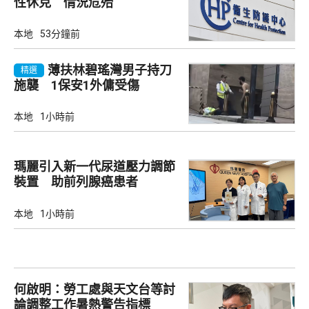
性休克 情況危殆
本地
53分鐘前
薄扶林碧瑤灣男子持刀
精選
施襲 1保安1外傭受傷
本地
1小時前
瑪麗引入新一代尿道壓力調節
裝置 助前列腺癌患者
本地
1小時前
何啟明：勞工處與天文台等討
論調整工作暑熱警告指標