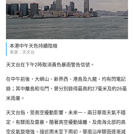
本港中午天色持續陰暗
來源：天文台
天文台在下午2時取消黃色暴雨警告信號。
在中午前後，大嶼山、新界西、港島及九龍，均有閃電記
錄；其中離島和屯門，曾分別錄得最高約27毫米及約26毫
米雨量。
天文台指，受高空擾動影響，未來一、兩日華南天氣不穩
定，有驟雨及雷暴。隨著高空擾動遠離，及南海北部的高
空反氣旋增強，接近周末至下周初，華南沿岸驟雨逐漸減