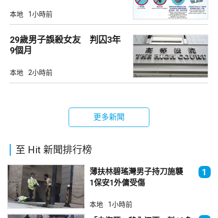
本地
1小時前
29歲男子誤殺女友 判囚3年
9個月
本地
2小時前
更多新聞
至 Hit 新聞排行榜
薄扶林碧瑤灣男子持刀施襲
1
1保安1外傭受傷
本地
1小時前