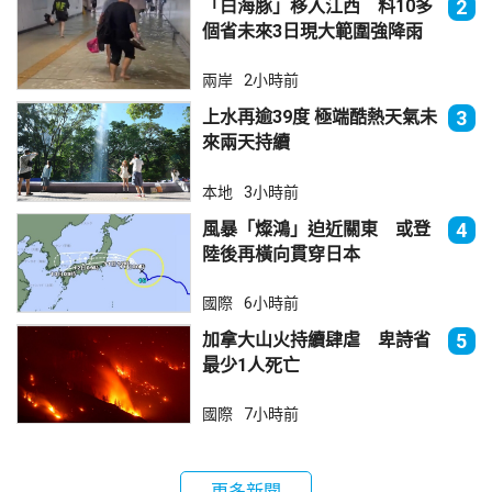
「白海豚」移入江西 料10多
2
個省未來3日現大範圍強降雨
兩岸
2小時前
上水再逾39度 極端酷熱天氣未
3
來兩天持續
本地
3小時前
風暴「燦鴻」迫近關東 或登
4
陸後再橫向貫穿日本
國際
6小時前
加拿大山火持續肆虐 卑詩省
5
最少1人死亡
國際
7小時前
更多新聞