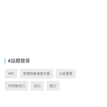
#話題搜尋
HK2
智慧物業保養方案
九倉置業
內地進出口
出口
進口