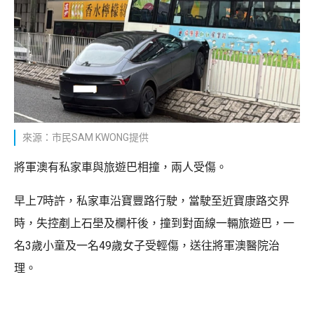
來源：市民SAM KWONG提供
將軍澳有私家車與旅遊巴相撞，兩人受傷。
早上7時許，私家車沿寶豐路行駛，當駛至近寶康路交界
時，失控剷上石壆及欄杆後，撞到對面線一輛旅遊巴，一
名3歲小童及一名49歲女子受輕傷，送往將軍澳醫院治
理。