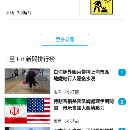
本地
7小時前
更多新聞
至 Hit 新聞排行榜
白海豚外圍雨帶掃上海市區
1
地鐵站行人隧道水浸
兩岸
2小時前
特朗普指美國低調處理伊朗問
2
題 暗示會加大經濟壓力
國際
6小時前