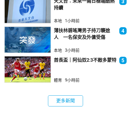
天文台：未來一兩日極端酷熱
3
持續
本地
1小時前
薄扶林碧瑤灣男子持刀襲途
4
人 一名保安及外傭受傷
本地
3小時前
酋長盃｜阿仙奴2:3不敵多蒙特
5
體育
9小時前
更多新聞