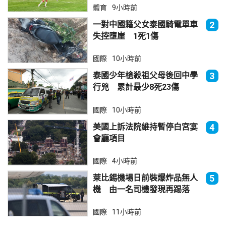
體育
9小時前
一對中國籍父女泰國騎電單車
2
失控墮崖 1死1傷
國際
10小時前
泰國少年槍殺祖父母後回中學
3
行兇 累計最少8死23傷
國際
10小時前
美國上訴法院維持暫停白宮宴
4
會廳項目
國際
4小時前
萊比錫機場日前裝爆炸品無人
5
機 由一名司機發現再踢落
國際
11小時前