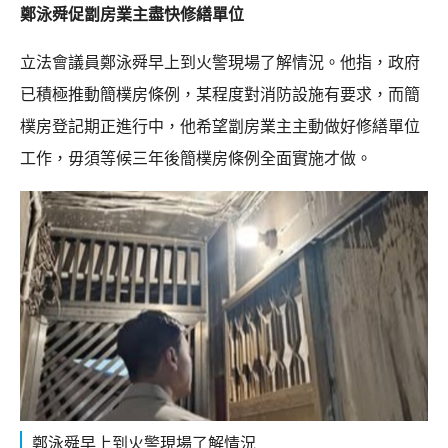
鄭泳舜促劏房業主盡快修繕單位
立法會議員鄭泳舜早上到火警現場了解情況。他指，政府
已積極推動簡樸房條例，某程度對消防設施有要求，而簡
樸房登記期正進行中，他希望劏房業主主動做好修繕單位
工作，毋須等候三年後簡樸房條例全面實施才做。
鄭泳舜早上到火警現場了解情況