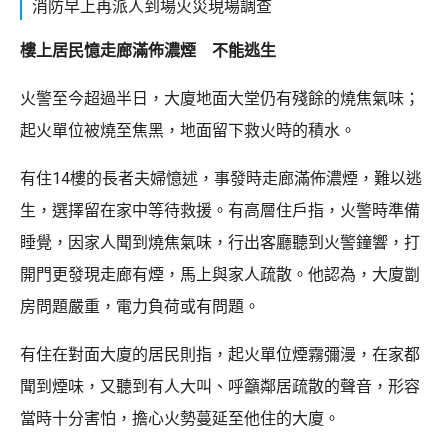
消防早上再派人到場火災現場調查
樓上居民憶走廊滿佈濃煙 不能逃生
火警至今超過半日，大廈地面大堂仍有殘餘的燒焦氣味；
起火單位被燒至焦黑，地面留下救火時的積水。
有住14樓的長者夫婦憶述，事發時走廊滿佈濃煙，難以逃
生，選擇留在家中等待救援。有高層住戶指，火警時準備
睡覺，因家人聞到燒焦氣味，行出客廳聽到火警鐘響，打
開門更發現走廊有煙，馬上與家人疏散。他認為，大廈劏
房問題嚴重，電力負荷或有問題。
有住在對面大廈的居民則指，起火單位煙霧彌漫，在家都
聞到煙味，又聽到有人大叫、呼籲鄰居疏散的聲音，形容
當時十分害怕，擔心火勢蔓延至他住的大廈。