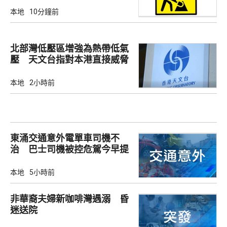
本地
10分鐘前
北部灣低壓區增強為熱帶低氣
壓 天文台指對本港直接威脅
不大
本地
2小時前
東涌交通意外電單車司機不
治 巴士司機被控危駕今早提
堂
本地
5小時前
非華裔夫婦新咖啡灣遇溺 昏
迷送院