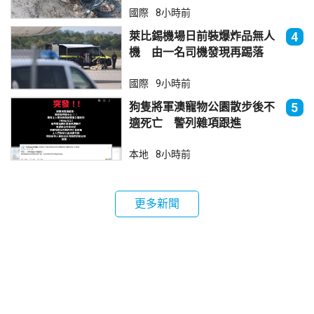
國際
8小時前
萊比錫機場日前裝爆炸品無人
4
機 由一名司機發現再踢落
國際
9小時前
狗隻將軍澳寵物公園散步後不
5
適死亡 警列雜項跟進
本地
8小時前
更多新聞