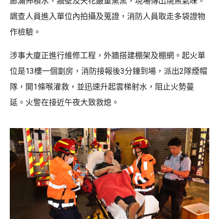
廊滿佈積水，牆壁及天花嚴重熏黑，現場傳出燒焦氣味。
調查人員進入單位內拍攝及蒐證，消防人員取走多袋證物
作檢驗。
涉事大廈正進行維修工程，外牆搭建棚架及棚網。起火單
位是13樓一個劏房，消防接報後3分鐘到場，派出2隊煙帽
隊，開1條喉灌救，並迅速升起雲梯射水，阻止火勢蔓
延。火警在接近午夜大致救熄。