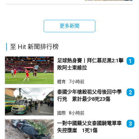
更多新聞
至 Hit 新聞排行榜
足球熱身賽丨拜仁慕尼黑2:1擊
1
敗阿士東維拉
體育
7小時前
泰國少年槍殺祖父母後回中學
2
行兇 累計最少8死23傷
國際
8小時前
一對中國籍父女泰國騎電單車
3
失控墮崖 1死1傷