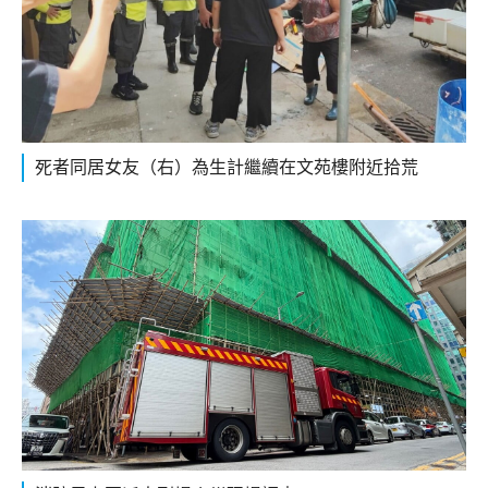
死者同居女友（右）為生計繼續在文苑樓附近拾荒