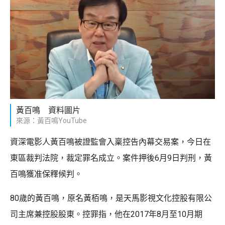
黃百鳴 資料圖片
來源：黃百鳴YouTube
資深電影人黃百鳴被證監會入稟控告內幕交易案，今日在
東區裁判法院，裁定罪名成立。案件押後6月9日判刑，黃
百鳴獲准保釋候判。
80歲的黃百鳴，原名黃栢鳴，是天馬影視文化控股有限公
司主席兼控股股東。控罪指，他在2017年8月至10月期