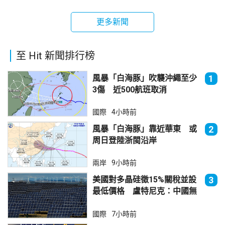
更多新聞
至 Hit 新聞排行榜
風暴「白海豚」吹襲沖繩至少
1
3傷 近500航班取消
國際
4小時前
風暴「白海豚」靠近華東 或
2
周日登陸浙閩沿岸
兩岸
9小時前
美國對多晶硅徵15%關稅並設
3
最低價格 盧特尼克：中國無
法再傾銷
國際
7小時前