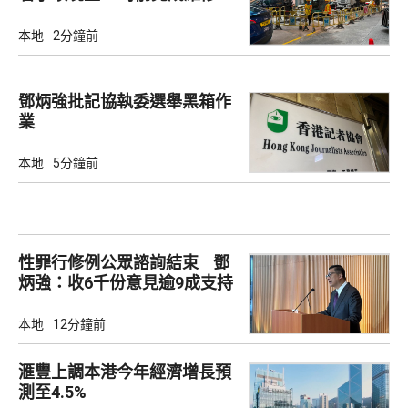
本地
2分鐘前
鄧炳強批記協執委選舉黑箱作
業
本地
5分鐘前
性罪行修例公眾諮詢結束 鄧
炳強：收6千份意見逾9成支持
本地
12分鐘前
滙豐上調本港今年經濟增長預
測至4.5%