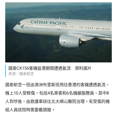
國泰CX156客機返港期間遭遇氣流 資料圖片
來源：國泰航空
國泰航空一班由澳洲布里斯班飛往香港的客機遭遇氣流，
機上10人受輕傷，包括4名乘客和6名機艙服務員，其中8
人到埗後，由救護車送往北大嶼山醫院治理。有受傷的機
組人員送院時需要戴頸箍。