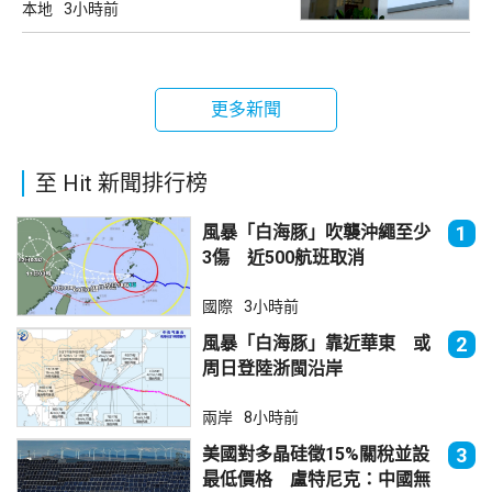
本地
3小時前
更多新聞
至 Hit 新聞排行榜
風暴「白海豚」吹襲沖繩至少
1
3傷 近500航班取消
國際
3小時前
風暴「白海豚」靠近華東 或
2
周日登陸浙閩沿岸
兩岸
8小時前
美國對多晶硅徵15%關稅並設
3
最低價格 盧特尼克：中國無