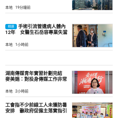
本地
19分鐘前
手術引流管遺病人體內
精選
12年 女醫生石岳容專業失當
除牌1個月
本地
1小時前
湖南傳媒青年實習計劃完結
麥美娟：對投身傳媒工作非常
有幫助
本地
2小時前
工會指不少前線工人未獲防暑
安排 籲政府促僱主落實指引