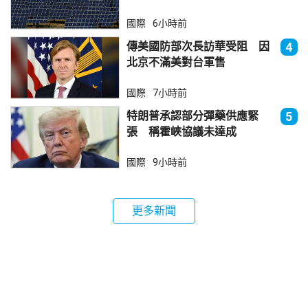
法再傾銷
國際
6小時前
傳美國防部次長訪華受阻 因
4
北京不滿美對台軍售
國際
7小時前
特朗普承認部分彈藥供應緊
5
張 稱霍峽協議未達成
國際
9小時前
更多新聞