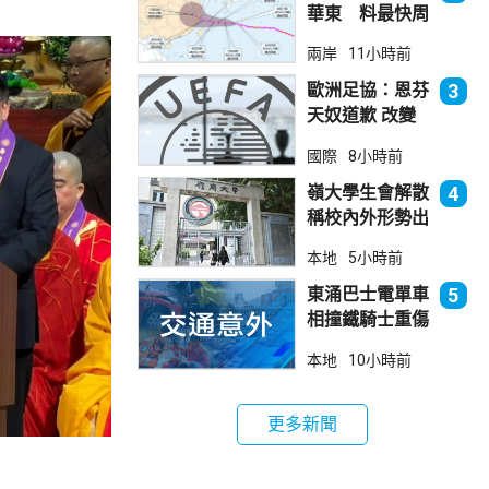
華東 料最快周
日登陸浙閩
兩岸
11小時前
歐洲足協：恩芬
3
天奴道歉 改變
不了抵制世界盃
國際
8小時前
立場
嶺大學生會解散
4
稱校內外形勢出
現變化
本地
5小時前
東涌巴士電單車
5
相撞鐵騎士重傷
巴士司機涉危駕
本地
10小時前
被捕
更多新聞