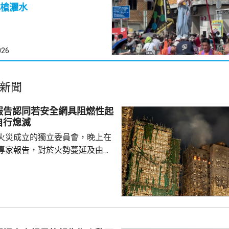
槍灑水
026
新聞
報告認同若安全網具阻燃性起
自行熄滅
火災成立的獨立委員會，晚上在
專家報告，對於火勢蔓延及由此
況，報告認同如果宏福苑使用的
具備阻燃性能，起初的火勢或者
從而避免火勢蔓延，受波及的建
減少。專家報告又指，遮蓋窗戶
接導致窗戶失效及火勢橫向蔓