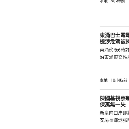
本地
8小時前
苑泳池當值的
符。考慮到泳
疑未按法例提
泳池持牌人提出檢控。 食環
東涌巴士電單車
上月底，對逾14
機涉危駕被
東涌傍晚6時
沿東涌東交匯
口時，懷疑切
巴士車頭，遭
體多處受傷，
本地
10小時前
60歲巴士司
嚴重傷害」被捕。 龍運表示，涉事
陳國基視察
往沙田的路線
保萬無一失
駕駛職務，派
新皇崗口岸即
方調查事故原
安局長鄧炳強
岸區視察，並