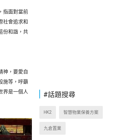
，指面對當前
際社會追求和
這份和諧，共
精神，要愛自
設施等，呼籲
世界是一個人
#話題搜尋
HK2
智慧物業保養方案
九倉置業