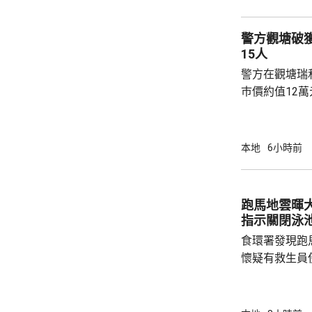
務，舉例舉辦
拒絕租借，發
警方觀塘破
生會完全失去運作空間。
15人
生會相繼解散，
警方在觀塘瑞
巿價約值12
有液態依托咪
行動中拘捕1
營毒窟及販運
本地
6小時前
介乎26至7
捕。
跑馬地雲暉大廈
指示關閉泳
食環署發現跑
懷疑有救生員
池立即關閉，
局。 食環署昨向香港拯溺總會核實一批救生員
資料，今日收