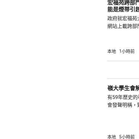
宏福苑跨部
房內部溫度升至
能是煙蒂引
發泡膠板的內部
政府就宏福苑
網站上載跨部
根據現有證據
室及105室
高達2米，包
本地
1小時前
膠板等。在未
部門調查專組
能是意外事故
火地點的可燃
火勢蔓延影響，
有59年歷史
會發聲明稱，
步；惟近年校
各種因素下，作出
生會外務副會
承認學生會，
本地
5小時前