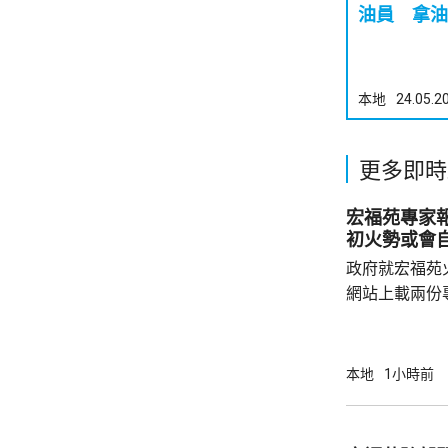
油員 拿油
本地
24.05.2
更多即時
宏福苑專家
初火勢或會
政府就宏福苑
網站上載兩份
造成的傷亡情
安全網和帆布
會自行熄滅，
本地
1小時前
築物數量亦會
的發泡膠板直
延。 試驗顯示，發泡膠板導致廚房窗失效，廚