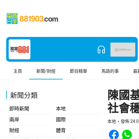
主頁
新聞/財經
節目精華
馬路的事
最
陳國
新聞分類
社會
即時新聞
本地
兩岸
國際
本地
發佈 24.0
Share to Face
Share t
財經
體育