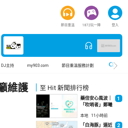
節目重溫
1872玩一陣
登入
搜尋
DJ主持
my903.com
節目重溫服務計劃
籲維護
至 Hit 新聞排行榜
藥倍安心風波｜
1
「吹哨者」鄭曦
琳踢保 警：仍
本地
11小時前
進行刑事調查
「白海豚」逼近
2