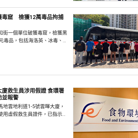
迎新活動時，校內外多個場地均
放刊物時亦遭校方沒收，形容學
獲毒窟 檢獲12萬毒品拘捕
 對於近年多間院校學
他認為是學界以至...
和街一個單位破獲毒窟，檢獲黑
萬元毒品，包括海洛英、冰毒、含
酯的煙彈，以及一批吸毒工具。
5人。其中一名43歲女子，涉嫌經
危險藥物，另外13男1女，年齡
5歲，涉嫌服食或注射危險藥物被
救生員涉用假證 食環署
池並報警
馬地雲地利道1-5號雲暉大廈，
使用虛假救生員證件，已指示泳
亦已報警及通報物業管理業監管
到核實結果，發現一名昨日在屋