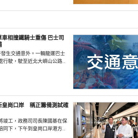
救生員，證件資料與總會紀錄不
池的當值救生員資格存疑，亦懷
供足夠合資格救生員，會考慮向
署表示，今年至頭
相撞鐵騎士重傷 巴士司
00個持牌私人...
捕
許發生交通意外。一輛龍運巴士
處行駛，駛至近北大嶼山公路出
線撞到一架電單車，電單車攝入
推行約20米。58歲電單車司機身
昏迷送往北大嶼山醫院治理。
機涉嫌「危險駕駛引致他人身體受
的是一輛開
新皇崗口岸 稱正籌備測試確
E42巴士，已即時暫停涉事車長
員到醫院慰問傷者，並會配合警
將竣工，政務司司長陳國基在保
因。
陪同下，下午到皇崗口岸港方口
聽取跨部門小組匯報最新測試進