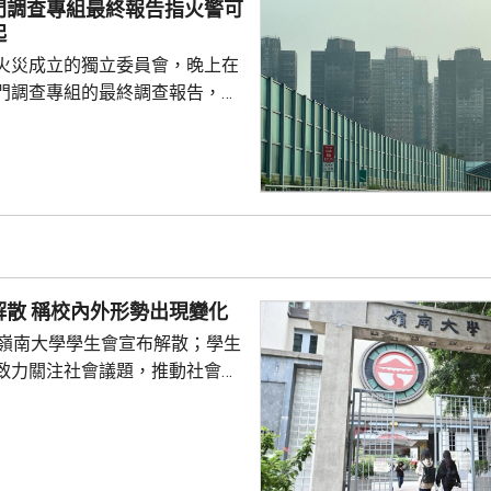
門調查專組最終報告指火警可
攝氏340至370度。沒有使用
起
溫度則維持在100度...
火災成立的獨立委員會，晚上在
門調查專組的最終調查報告，指
，推斷起火地點位於宏昌閣104
外的平台。有關地點堆積的殘留物
括安全網，以及遮蓋窗戶的發泡
發現其他起火源頭的情況下，跨
得出結論，認為今次火災極有可
，起因可能是點燃的煙蒂燒著起
物料。現場並發現兩個煙蒂。 受
嶺大學生會解散 稱校內外形勢出現變化
宏福苑共有924個...
的嶺南大學學生會宣布解散；學生
致力關注社會議題，推動社會進
園內外形勢都出現變化，在平衡
解散的艱難決定。 前嶺大學
長賴卓賢表示，校方去年起拒絕
導致學生會無法在校內提供服