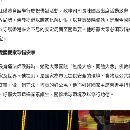
紅磡體育館舉行慶祝佛誕活動，政務司司長陳國基出席活動致辭
界局勢，佛教提倡以慈悲化解仇恨，以智慧破除偏執，是現今國
於守護香港來之不易的安定局面至關重要。他呼籲大眾必須珍惜
定。
愛國愛家珍惜安寧
長寬運法師致辭時，勉勵大眾實踐「無緣大慈，同體大悲」佛教
家及世界。他提到，是國家為市民提供安全的環境、食物及公共
安寧，做一個守法、盡責的好公民。他亦引述國家主席習近平指
，呼籲大眾透過茹素護生、關懷地球環境及以修行功德。