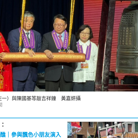
左一）與陳國基等敲吉祥鐘 黃嘉妍攝
聞
：
醮｜參與飄色小朋友演入